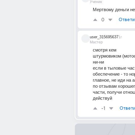
Ученик
Мертвому деньги не
0
Ответи
user_315695637
1г
Мастер
смотря кем
штурмовиком (мотос
ни-ни
если в тыловые част
обеспечение - то н
главное, не иди на а
по отзывам хорошег
части, получи отнош
действуй
-1
Ответи