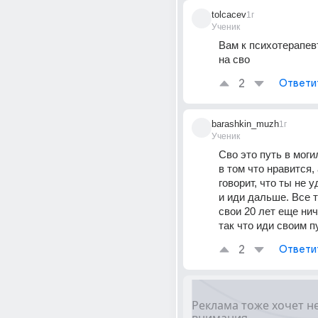
tolcacev
1г
Ученик
Вам к психотерапевт
на сво
2
Ответи
barashkin_muzh
1г
Ученик
Сво это путь в могил
в том что нравится, а
говорит, что ты не у
и иди дальше. Все т
свои 20 лет еще ниче
так что иди своим п
2
Ответи