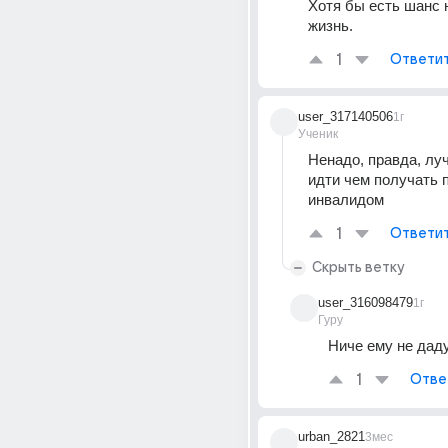
Хотя бы есть шанс 
жизнь.
1
Ответи
user_317140506
1г
Ученик
Ненадо, правда, луч
идти чем получать п
инвалидом
1
Ответи
Скрыть ветку
user_316098479
1г
Гуру
Ниче ему не даду
1
Отве
urban_2821
3мес