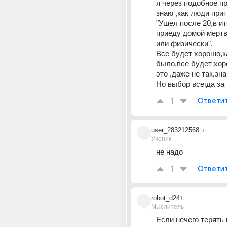
я через подобное пр
знаю ,как люди прит
"Ушел после 20,в ит
приеду домой мертв
или физически".
Все будет хорошо,ка
было,все будет хоро
это ,даже не так,зна
Но выбор всегда за 
1
Ответи
user_283212568
1г
Ученик
не надо
1
Ответи
robot_d24
1г
Мыслитель
Если нечего терять 