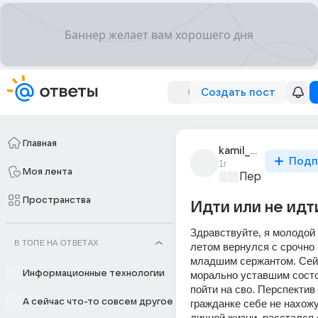
Создать пост
Главная
kamil_khaibullaev
Подп
1г
Моя лента
Переезд 360
+
Пространства
Идти или не идт
Здравствуйте, я молодой п
В ТОПЕ НА ОТВЕТАХ
летом вернулся с срочно
младшим сержантом. Сейч
Информационные технологии
морально уставшим состо
пойти на сво. Перспектив 
А сейчас что-то совсем другое
гражданке себе не нахожу
личной жизни, расстался 