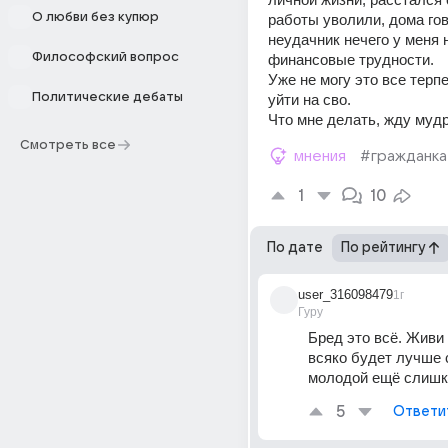
О любви без купюр
работы уволили, дома гово
неудачник нечего у меня н
Философский вопрос
финансовые трудности. 
Уже не могу это все терпе
Политические дебаты
уйти на сво. 
Что мне делать, жду муд
Смотреть все
мнения
#гражданка
1
10
По дате
По рейтингу
user_316098479
1г
Гуру
Бред это всё. Живи 
всяко будет лучше с
молодой ещё слишк
5
Ответи