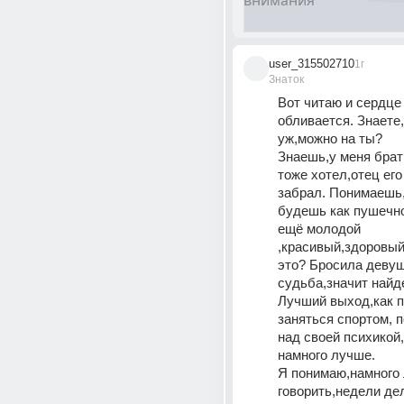
user_315502710
1г
Знаток
Вот читаю и сердце 
обливается. Знаете,
уж,можно на ты? 
Знаешь,у меня брат
тоже хотел,отец его 
забрал. Понимаешь,
будешь как пушечно
ещё молодой 
,красивый,здоровый
это? Бросила девуш
судьба,значит найд
Лучший выход,как по
заняться спортом, п
над своей психикой,
намного лучше.
Я понимаю,намного 
говорить,недели дел