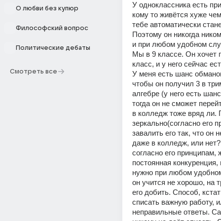
У одноклассника есть при
О любви без купюр
кому то живётся хуже чем 
тебе автоматически стане
Философский вопрос
Поэтому он никогда ником
и при любом удобном случ
Политические дебаты
Мы в 9 классе. Он хочет п
класс, и у него сейчас ест
Смотреть все
У меня есть шанс обманом
чтобы он получил 3 в три
алгебре (у него есть шансы
тогда он не сможет перейти
в колледж тоже вряд ли. 
зеркально(согласно его пр
завалить его так, что он н
даже в колледж, или нет?
согласно его принципам, ж
постоянная конкуренция, и
нужно при любом удобном
он учится не хорошо, на тр
его добить. Способ, кстат
списать важную работу, ил
неправильные ответы. Сам