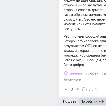
никому не даёт списать. С
стороны — по заслугам, а 
стороны совесть грызёт —
таким образом можешь жи
разрушить". Это его пере
момент или нет. Помогите,
поступить.
Ребят, очень хороший апде
нехорошего человека отчи
результатам ОГЭ он не по
класс, и скорее всего не п
колледж, ибо средний бал
него не очень. Вобщем, по
Всем добра)
мнения
#обман
#а
#колледж
0
7
По дате
По рейтингу