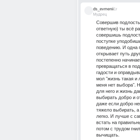
ds_evmenii
1г
Мудрец
Совершив подлость 
ответную) ты всё ра
совершишь подлость
поступке уподобишь
поведению. И одна 
открывает путь друг
постепенно начинает
превращаться в под
гадости и оправдыва
мол "жизнь такая и л
меня нет выбора". Н
для него и жизнь да
выбирать добро и от
даже если добро неп
тяжело выбирать, а 
легко. И лучше с са
встать на правильны
потом с трудом гнил
вычищать.