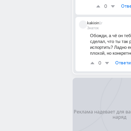
0
Отве
kakioin
1г
Знаток
Обожди, а чё он теб
сделал, что ты так 
испортить? Ладно ес
плохой, но конкретн
0
Ответи