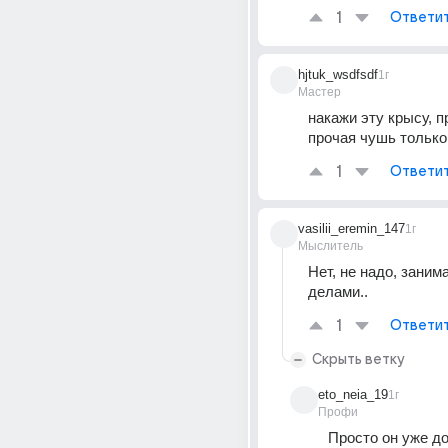
1
Ответи
hjtuk_wsdfsdf
1г
Мастер
накажи эту крысу, п
прочая чушь только
1
Ответи
vasilii_eremin_147
1г
Мыслитель
Нет, не надо, заним
делами..
1
Ответи
Скрыть ветку
eto_neia_19
1г
Профи
Просто он уже до