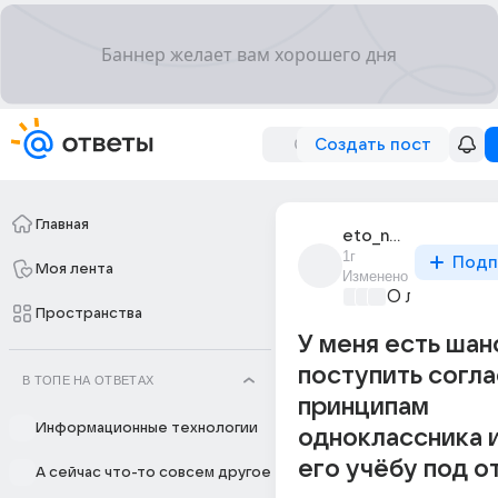
Создать пост
Главная
eto_neia_19
1г
Подп
Моя лента
Изменено
О любви без
Пространства
У меня есть шан
поступить согл
В ТОПЕ НА ОТВЕТАХ
принципам
Информационные технологии
одноклассника и
его учёбу под о
А сейчас что-то совсем другое