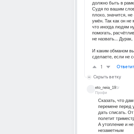
должно быть в рамк
Судя по вашим слов
плохо, значится, не
умён. Так как он не 
что иногда людям ну
помогать, расчётлив
не назвать... Дурак,
И каким обманом вы
сделаете, если не с
1
Ответи
Скрыть ветку
eto_neia_19
1г
Профи
Сказать, что дам 
перемене перед у
дать списать. От 
полетит триместр
А утопление и не
незаметным