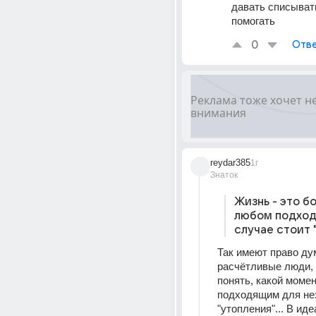
давать списывать
помогать
0
Отве
reydar385
1г
Знаток
Жизнь - это бо
любом подход
случае стоит "
Так имеют право ду
расчётливые люди, 
понять, какой момен
подходящим для нез
"утопления"... В идеа