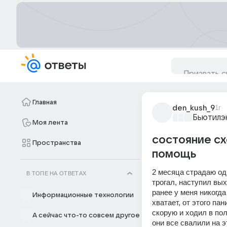
Главная
den_kush_9
1г
Бьютилэ
Моя лента
состояние сх
Пространства
помощь
2 месяца страдаю одн
В ТОПЕ НА ОТВЕТАХ
трогал, наступил вых
ранее у меня никогда
Информационные технологии
хватает, от этого па
скорую и ходил в пол
А сейчас что-то совсем другое
они все свалили на э