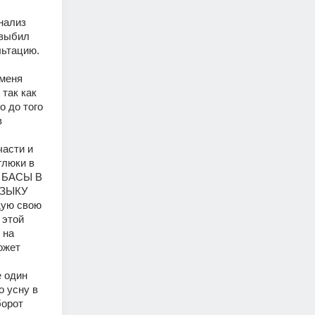
нализ 
выбил 
ьтацию. 
меня 
так как 
 до того 
 
асти и 
люки в 
БАСЫ В 
ЗЫКУ 
ую свою 
этой 
на 
жет 
 один 
 усну в 
орот 