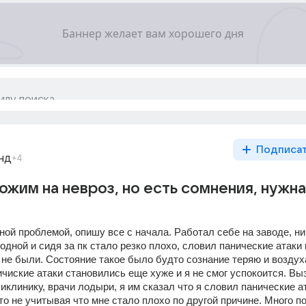
Подписа
нд
+4
ожим на невроз, но есть сомнения, нужна
ой проблемой, опишу все с начала. Работал себе на заводе, ник
одной и сидя за пк стало резко плохо, словил панические атаки 
 не были. Состояние такое было будто сознание теряю и воздуха
ничиские атаки становились еще хуже и я не смог успокоится. Вы
иклинику, врачи лодыри, я им сказал что я словил панические ата
то не учитывая что мне стало плохо по другой причине. Много по