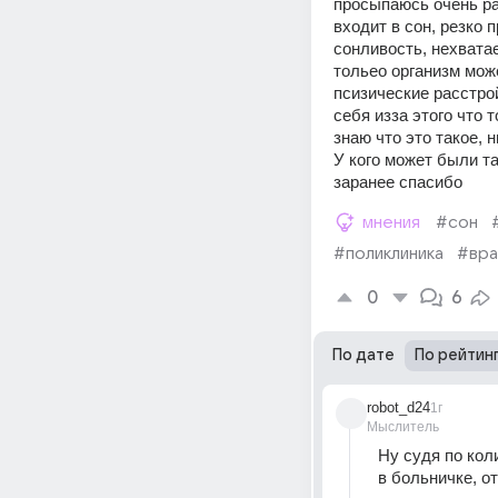
просыпаюсь очень ран
входит в сон, резко 
сонливость, нехватае
тольео организм може
псизические расстрой
себя изза этого что 
знаю что это такое, 
У кого может были т
заранее спасибо
мнения
#сон
#поликлиника
#вра
0
6
По дате
По рейтин
robot_d24
1г
Мыслитель
Ну судя по кол
в больничке, о