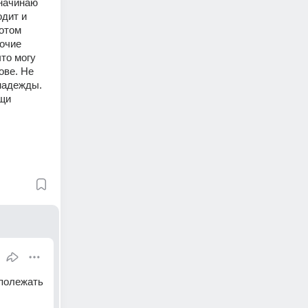
начинаю 
дит и 
отом 
очие 
то могу 
ве. Не 
надежды. 
щи 
полежать 