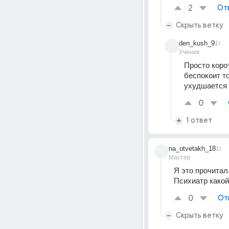
2
От
Скрыть ветку
den_kush_9
1г
Ученик
Просто корот
беспокоит то
ухудшается
0
1 ответ
na_otvetakh_18
1г
Мастер
Я это прочитал.
Психиатр какой
0
От
Скрыть ветку