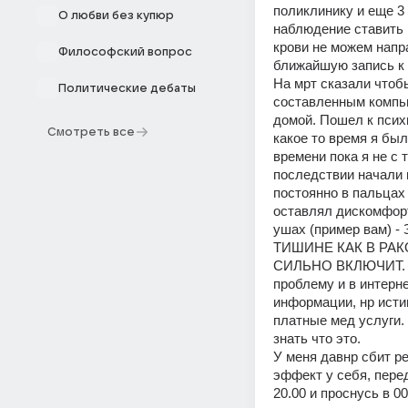
поликлинику и еще 3 
О любви без купюр
наблюдение ставить м
крови не можем напра
Философский вопрос
ближайшую запись к н
На мрт сказали чтоб
Политические дебаты
составленным компью
домой. Пошел к психи
Смотреть все
какое то время я был
времени пока я не с 
последствии начали п
постоянно в пальцах 
оставлял дискомфорт
ушах (пример вам
ТИШИНЕ КАК В РАК
СИЛЬНО ВКЛЮЧИТ. Так
проблему и в интерне
информации, нр истин
платные мед услуги. 
знать что это. 
У меня давнр сбит р
эффект у себя, пере
20.00 и проснусь в 0