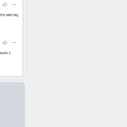
го месяц 
ько с 