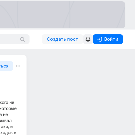
Создать пост
Войти
ться
ого не 
которые 
 не 
зывал 
ки, и 
ходов в 