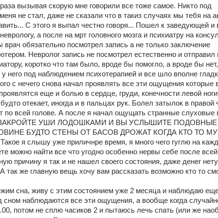
раза вызывая скорую мне говорили все тоже самое. Никто под 
еня не стал, даже не сказали что в такиз случаях мы тебя на а
вить... С этого я выпал честно говоря... Пошел к заведующей и 
еврологу, а после на мрт головного мозга и психиатру на консул
ы врач обязательно посмотрел запись а не только заключение 
тером. Невролог запись не посмотрел естественно и отправил 
атору, коротко что там было, вроде бы помогло, а вроде бы нет, 
 у него под наблюдением психотерапией и все шло вполне гладко
того с нечего снова начал проявлять все эти ощущения которые в
роявлятся еще и болью в сердце, груди, конечности левой ноги 
будто отекает, иногда и в пальцах рук. Болел затылок в правой ч
 по всей голове. А после я начал ощущать странные слуховые г
) - ЗАКРОЙТЕ УШИ ЛОДОШКАМИ И ВЫ УСЛЫШИТЕ ПОДОВНЫЕ 
ОВИНЕ БУДТО СТЕНЫ ОТ БАСОВ ДРОЖАТ КОГДА КТО ТО МУ
ое я слышу уже приличнре время, я много чего гуглю на кажд
те можно найти все что угодно особенно нервы себе после всей 
ую причину я так и не нашел своего состояния, даже денег нету 
А так же главную вещь хочу вам рассказать возможно кто то смо
ежим сна, живу с этим состоянием уже 2 месяца и наблюдаю еще
д сном наблюдаются все эти ощущения, а вообще когда случайно
0.00, потом не сплю часиков 2 и пытаюсь лечь спать (или же наоб