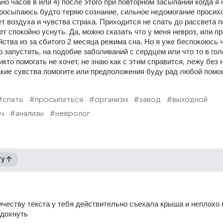
о часов в или 4) после этого при повторном засыпании когда я 
просыпаюсь будто теряю сознание, сильное недомогание просихо
т воздуха и чувства страха. Приходится не спать до рассвета п
т спокойно уснуть. Да, можно сказать что у меня невроз, или пр
ства из за сбитого 2 месяца режима сна. Но я уже беспокоюсь ч
то запустить, на подобие заболиваний с сердцем или что то в голо
никто помогать не хочет, не знаю как с этим справится, лежу без 
акие сувства помогите или предположения буду рад любой помо
#спать
#просыпаться
#организм
#завод
#выходной
ч
#анализы
#невролог
гу
ичеству текста у тебя действительно съехала крыша и неплохо 
тдохнуть