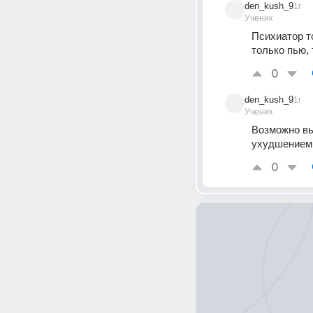
den_kush_9
1г
Ученик
Психиатор т
только пью, 
0
den_kush_9
1г
Ученик
Возможно вы
ухудшением.
0