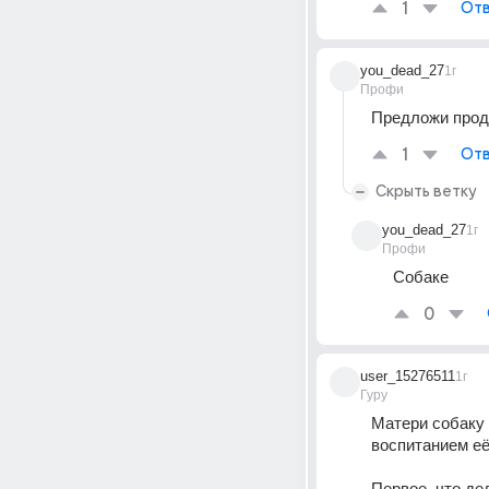
1
Отв
you_dead_27
1г
Профи
Предложи прод
1
Отв
Скрыть ветку
you_dead_27
1г
Профи
Собаке
0
user_15276511
1г
Гуру
Матери собаку 
воспитанием её
Первое, что де