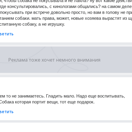
и, чтобы собака не покусывала и не лаяла? ну вот какие действи
где консультировались, с кинологами общались? на самом деле,
 покусывать при встрече довольно просто, но вам в голову не пр
танием собаки. мать права, может, новые хозяева вырастят из щ
питанную собаку, а не игрушку.
ветить
м то не занимаетесь. Гладить мало. Надо еще воспитывать, 
Собака которая портит вещи, тот еще подарок.
ветить