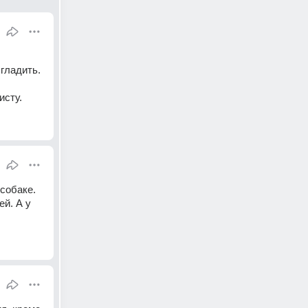
ладить. 
исту.
собаке. 
й. А у 