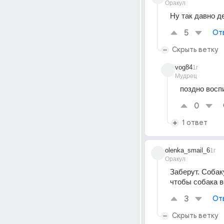
Оракул
Ну так давно д
5
От
Скрыть ветку
vog84
1г
Мудрец
поздно восп
0
1 ответ
olenka_smail_6
1г
Оракул
Заберут. Собак
чтобы собака в
3
От
Скрыть ветку