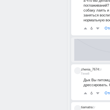
а что вы делал
поглаживаний? 
собаку лаять и
заняться воспи
нормальную вос
6
От
zhenia_7674
1г
Гений
Дык Вы питомце
дрессировать. 
6
От
tiamatra
1г