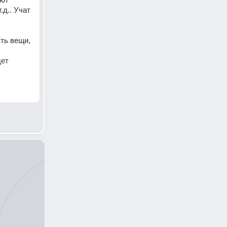
д.. Учат 
ть вещи, 
ет 