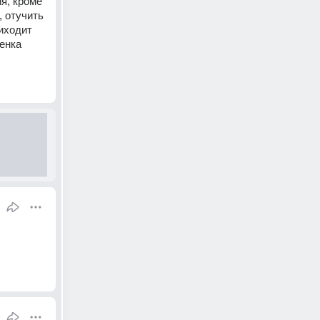
я, кроме 
 отучить 
иходит 
енка 