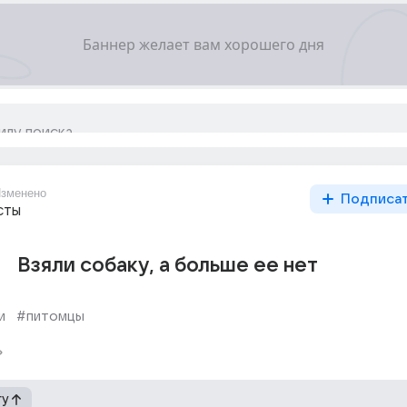
зменено
Подписа
сты
Взяли собаку, а больше ее нет
и
#питомцы
гу