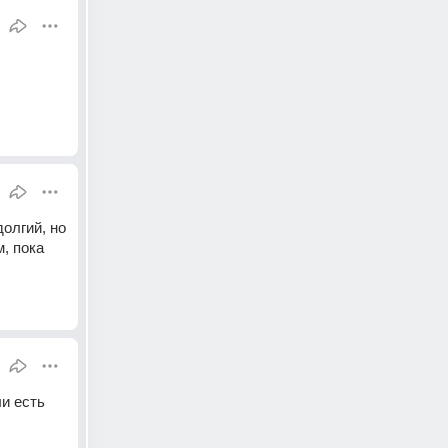
олгий, но 
, пока 
и есть 