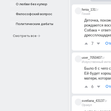
О любви без купюр
fenia_131
1г
Гений
Философский вопрос
Деточка, похоже
Политические дебаты
рождаются восп
Собака = ответс
дрессплощадке
Смотреть все
7
От
user_7050407
1г
Искусственный инте
Было б с чего с
Ей будет хорош
матери, которая
6
От
svetlana_43137
1г
Оракул