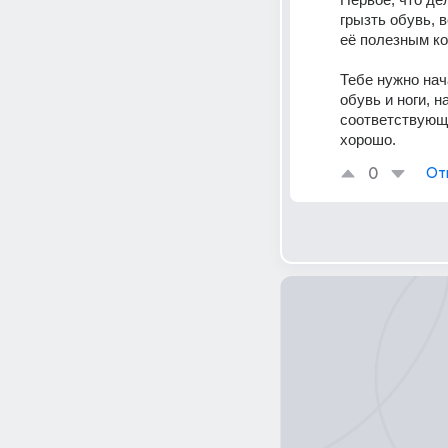
грызть обувь, в
её полезным ко
Тебе нужно нач
обувь и ноги, н
соответствующу
хорошо.
0
От