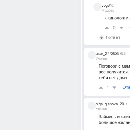
vog84
1г
Мудрец
к кинологам
0
1 ответ
user_277292979
1г
Ученик
Поговори с мам
все получится.
тебя нет дома
1
Отв
olga_glebova_20
1г
Ученик
Займись воспит
большое желан