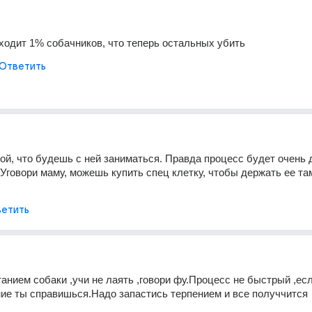
 ходит 1% собачников, что теперь остальных убить
Ответить
ой, что будешь с ней заниматься. Правда процесс будет очень д
 Уговори маму, можешь купить спец клетку, чтобы держать ее там
етить
анием собаки ,учи не лаять ,говори фу.Процесс не быстрый ,есл
ие ты справишься.Надо запастись терпением и все получчится