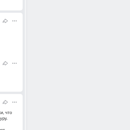
, что 
уру.
ют 