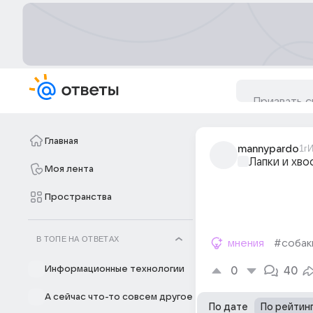
Главная
mannypardo
1г
И
Лапки и хво
Моя лента
Пространства
В ТОПЕ НА ОТВЕТАХ
мнения
#собак
Информационные технологии
0
40
А сейчас что-то совсем другое
По дате
По рейтин