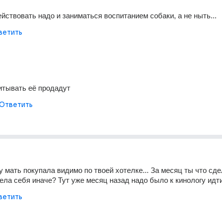
ействовать надо и заниматься воспитанием собаки, а не ныть...
ветить
итывать её продадут
Ответить
у мать покупала видимо по твоей хотелке... За месяц ты что сдел
ела себя иначе? Тут уже месяц назад надо было к кинологу идти
ветить