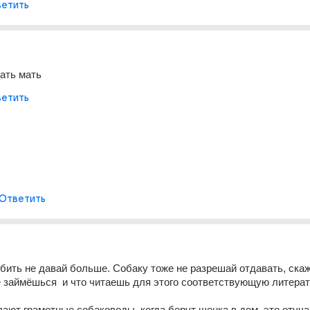
етить
ать мать
етить
Ответить
бить не давай больше. Собаку тоже не разрешай отдавать, скажи
 займёшься  и что читаешь для этого соответствующую литерат
лают грамотные собаководы, когда берут щенка в дом, это отуча