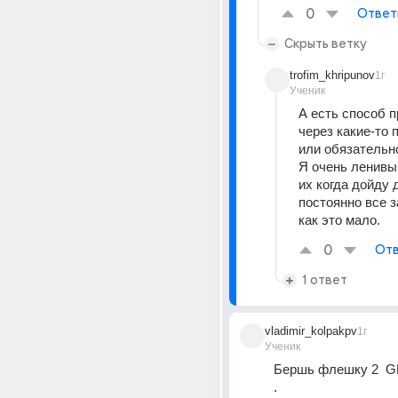
0
Ответ
Скрыть ветку
trofim_khripunov
1г
Ученик
А есть способ п
через какие-то 
или обязательно
Я очень ленивый
их когда дойду д
постоянно все з
как это мало.
0
Отв
1 ответ
vladimir_kolpakpv
1г
Ученик
Бершь флешку 2  G
.  