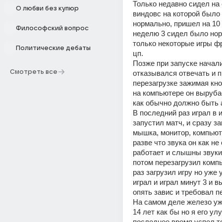
Только недавно сидел на 
О любви без купюр
виндовс на которой было 
нормально, пришел на 10 и
Философский вопрос
неделю 3 сидел было нор
только некоторые игры фр
Политические дебаты
цп. 
Позже при запуске начали
Смотреть все
отказывался отвечать и п
перезагрузке зажимая кно
на компьютере он вырубае
как обычно должно быть а
В последний раз играл в иг
запустил матч, и сразу за
мышка, монитор, компьюте
разве что звука он как не 
работает и слышны звуки в
потом перезагрузил компь
раз загрузил игру но уже у
играл и играл минут 3 и в
опять завис и требовал пер
На самом деле железо уже
14 лет как бы но я его ул
последнее время успел то