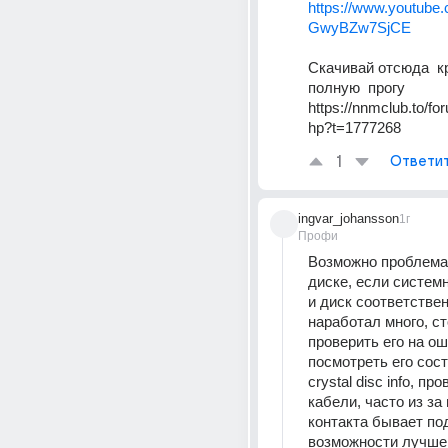
https://www.youtube
GwyBZw7SjCE
Скачивай отсюда  к
полную  прогу
https://nnmclub.to/fo
hp?t=1777268
1
Ответи
ingvar_johansson
1г
Профи
Возможно проблема 
диске, если системн
и диск соответствен
наработал много, ст
проверить его на ош
посмотреть его сост
crystal disc info, про
кабели, часто из за 
контакта бывает под
возможности лучше 