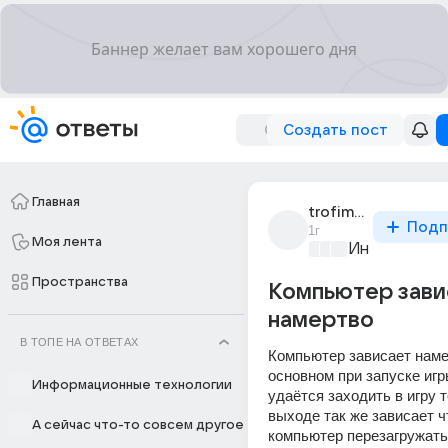
Создать пост
Главная
trofim_khripunov
Подп
1г
Моя лента
Информацио
Пространства
Компьютер зави
намертво
В ТОПЕ НА ОТВЕТАХ
Компьютер зависает намер
основном при запуске игры
Информационные технологии
удаётся заходить в игру т
выходе так же зависает ч
А сейчас что-то совсем другое
компьютер перезагружать