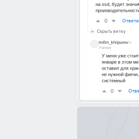
на ssd, будет значи
производительност
0
Ответи
Скрыть ветку
trofim_khripunov
1г
Ученик
У меня уже стоит 
январе в этом мен
оставил для хран
не нужной фигни, 
системный
0
Отве