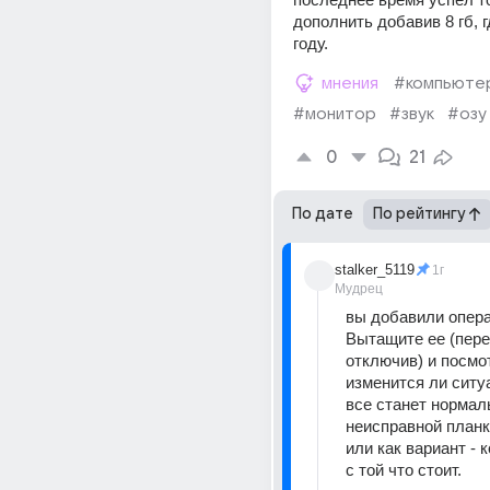
дополнить добавив 8 гб, гд
году.
мнения
#компьюте
#монитор
#звук
#озу
0
21
По дате
По рейтингу
stalker_5119
1г
Мудрец
вы добавили операт
Вытащите ее (пере
отключив) и посмот
изменится ли ситуа
все станет нормаль
неисправной планке
или как вариант - к
с той что стоит.