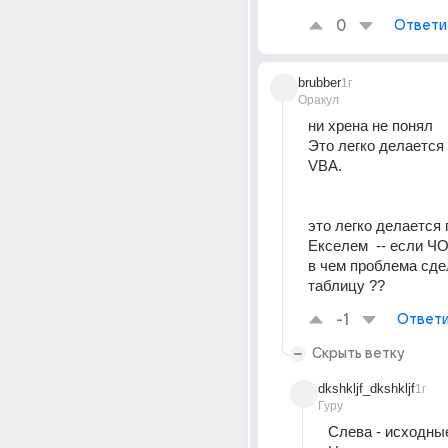
0
Ответи
brubber
1г
Оракул
ни хрена не понял 
Это легко делается
VBA.
это легко делается 
Екселем  -- если Ч
в чем проблема сде
таблицу ??
-1
Ответи
Скрыть ветку
dkshkljf_dkshkljf
1г
Гуру
Слева - исходные