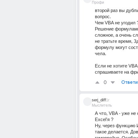
Профи
второй раз вы дубли
вопрос.
Чем VBA не угодил 
Решение формулами 
сложное, а очень с
не тратьте время, З
формулу могут соста
чела. 
Если не хотите VBA, 
спрашиваете на фр
0
Ответи
serj_diff
1г
Мыслитель
А что, VBA - уже не 
Excel'я ?
Ну, через функцию
такое делается. Дов
геморройно. Особенн