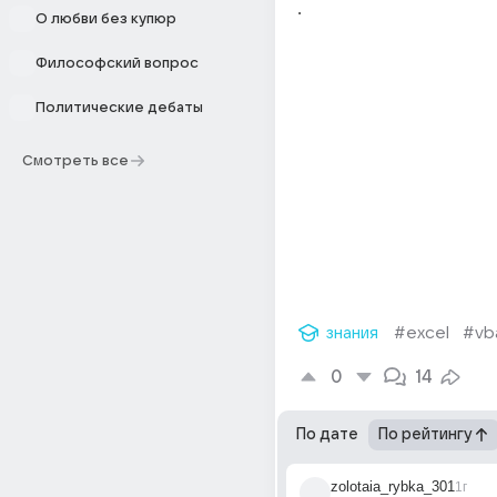
.
О любви без купюр
Философский вопрос
Политические дебаты
Смотреть все
знания
#excel
#vb
0
14
По дате
По рейтингу
zolotaia_rybka_301
1г