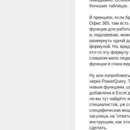
больших таблицах.
В принципе, если б
Офис 365, там есть 
функции для работы
и, подозреваю, можн
развернуть одной д
формулой. Но, вряд 
кто-то эту формулу 
слишком мало людей
функции в глаза ви
Ну или попробовать
через PowerQuery. Т
новым функциям, шу
добавлена в Excel д
ли вы тут найдёте 
специалистов, уж с
специфическая вещь.
засунешь на "ответы
инструкцию, как это
сделать.