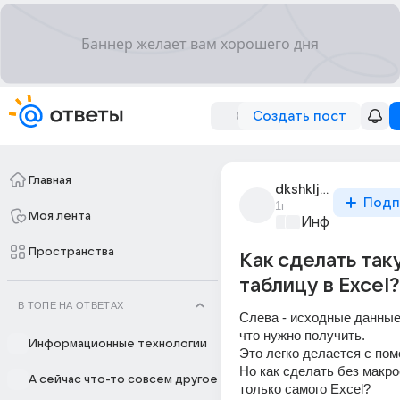
Создать пост
Главная
dkshkljf_dkshkljf
Подп
1г
Моя лента
Информационн
Пространства
Как сделать так
таблицу в Excel?
В ТОПЕ НА ОТВЕТАХ
Слева - исходные данные.
что нужно получить.
Информационные технологии
Это легко делается с по
Но как сделать без макро
А сейчас что-то совсем другое
только самого Excel?