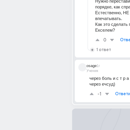
Нужно переставит
порядке, как спр
Естественно, НЕ 
впечатывать.
Как это сделать 
Екселем?
0
Отве
1 ответ
osage
1г
Ученик
через боль и с т р а д
через eчсуд)
-1
Ответи