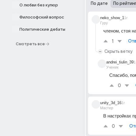
По дате
По рейтин
О любви без купюр
Философский вопрос
neko_show_1
1г
Гуру
Политические дебаты
членом, стоя н
1
Отв
Смотреть все
Скрыть ветку
andrei_tiulin_39
1
Ученик
Спасибо, по
0
unity_3d_16
1г
Мастер
В настройках 
0
От