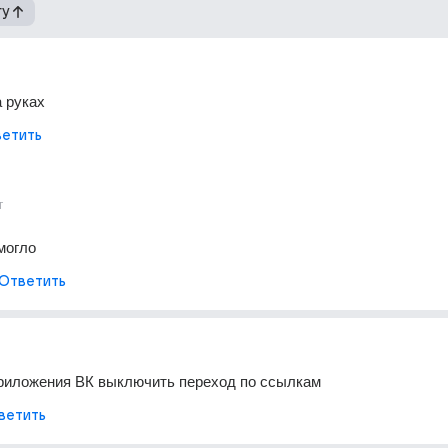
гу
а руках
етить
г
могло
Ответить
приложения ВК выключить переход по ссылкам
ветить