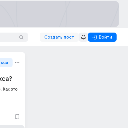
Создать пост
Войти
ться
кса?
 Как это 