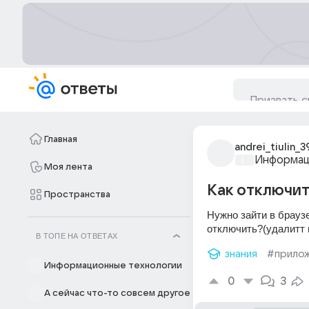
Главная
andrei_tiulin_3
Информац
Моя лента
Как отключит
Пространства
Нужно зайти в браузе
отключить?(удалитт в
В ТОПЕ НА ОТВЕТАХ
знания
#прило
Информационные технологии
0
3
А сейчас что-то совсем другое