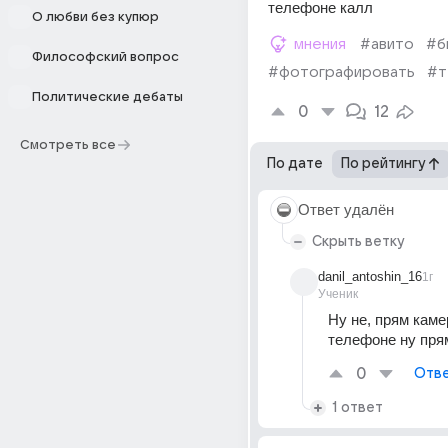
телефоне калл
О любви без купюр
мнения
#авито
#б
Философский вопрос
#фотографировать
#т
Политические дебаты
0
12
Смотреть все
По дате
По рейтингу
Ответ удалён
Скрыть ветку
danil_antoshin_16
1г
Ученик
Ну не, прям каме
телефоне ну пря
0
Отве
1 ответ