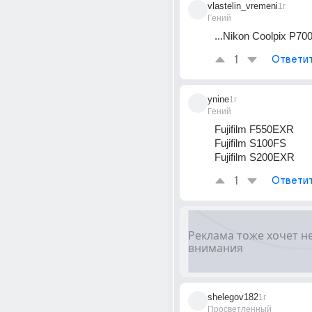
vlastelin_vremeni
1г
Гений
...Nikon Coolpix P70
1
Ответи
ynine
1г
Гений
Fujifilm F550EXR
Fujifilm S100FS
Fujifilm S200EXR
1
Ответи
shelegov182
1г
Просветленный