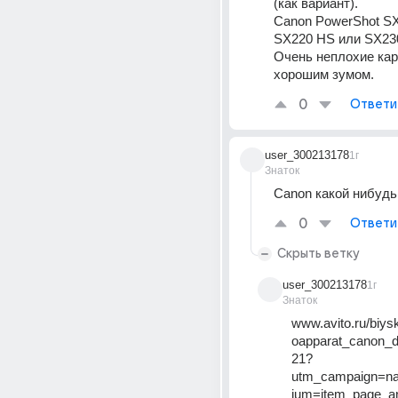
(как вариант).
Canon PowerShot SX
SX220 HS или SX230
Очень неплохие кар
хорошим зумом.
0
Ответи
user_300213178
1г
Знаток
Canon какой нибуд
0
Ответи
Скрыть ветку
user_300213178
1г
Знаток
www.avito.ru/biysk
oapparat_canon_
21?
utm_campaign=n
ium=item_page_a