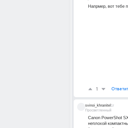
Напрмер, вот тебе 
1
Ответи
svinoi_khranitel
1г
Просветленный
Canon PowerShot SX
неплохой компактны