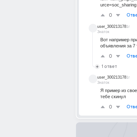
urce=soc_sharing
0
Отве
user_300213178
1г
Знаток
Вот например при
объявления за 7
0
Отве
1 ответ
user_300213178
1г
Знаток
Я пример из своег
тебе скинул
0
Отве