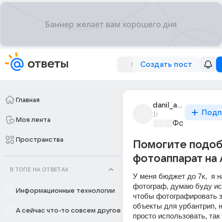
Создать пост
Главная
danil_antoshin_16
Подп
1г
Моя лента
Фото, видео
Пространства
Помогите подоб
фотоаппарат на
В ТОПЕ НА ОТВЕТАХ
У меня бюджет до 7к,  я 
фотограф, думаю буду ис
Информационные технологии
чтобы фотографировать 
объекты для урбантрип, н
А сейчас что-то совсем другое
просто использовать, так 