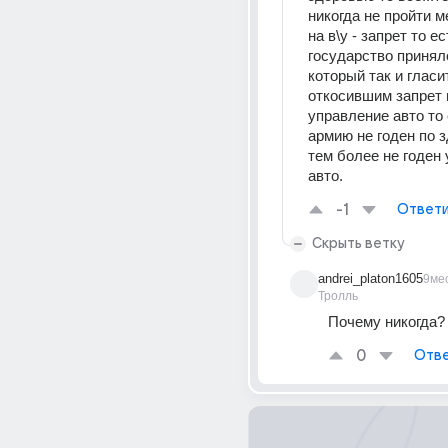
никогда не пройти 
на в\у - запрет то ес
государство приняло
который так и гласит
откосившим запрет н
управление авто то е
армию не годен по з
тем более не годен 
авто.
-1
Ответи
Скрыть ветку
andrei_platon1605
9ме
Тролль
Почему никогда?
0
Отве