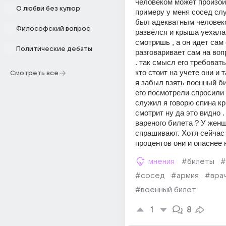
человеком может произойт
О любви без купюр
примеру у меня сосед слу
был адекватным человеко
Философский вопрос
развёлся и крыша уехала 
смотришь , а он идет сам 
Политические дебаты
разговаривает сам на воп
. так смысл его требовать
кто стоит на учете они и та
Смотреть все
я забыл взять военный би
его посмотрели спросили 
служил я говорю спина кр
смотрит ну да это видно .
вареного билета ? У женщи
спрашивают. Хотя сейчас и
процентов они и опаснее 
мнения
#билеты
#
#сосед
#армия
#вра
#военный билет
1
8