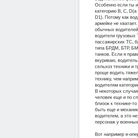
Особенно если ты и
категорию B, C, D(а 
D1). Потому как вод
армейке не хватает.
обычных водителей
водители грузовых Т
пассажирских ТС, б
типа БРДМ, БТР, БМП
танков. Если я прав
вкуриваю, водитель 
сельхоз техники и т
проще водить тяжел
технику, чем напри
водителям категории
В некоторых случаях
человек еще и по с
близок к технике-то 
быть еще и механик
водителем, а это н
персонаж у военных
Вот например я-опе