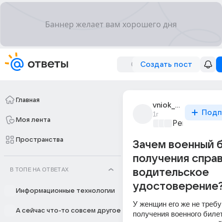
Создать пост
Главная
vniok_66
Подп
1г
Моя лента
Ремонт и об
Пространства
Зачем военный 
получения справ
В ТОПЕ НА ОТВЕТАХ
водительское
удостоверение
Информационные технологии
У женщин его же не требую
А сейчас что-то совсем другое
получения военного билет