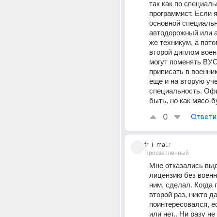
так как по специаль
программист. Если я
основной специальн
автодорожный или аг
же техникум, а пото
второй диплом военк
могут поменять ВУС
приписать в военник,
еще и на вторую уче
специальность. Офи
быть, но как мясо-б
0
Ответи
fr_i_ma
1г
Просветленный
Мне отказались выд
лицензию без военни
ним, сделал. Когда 
второй раз, никто да
поинтересовался, ес
или нет.. Ни разу не