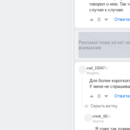
говорил о нем. Так ч
случая к случаю
0
Ответи
vad_15047
1г
Мудрец
Для более короткого
У меня не спрашива
0
Ответи
Скрыть ветку
vniok_66
1г
Знаток
Я тоже так думаю