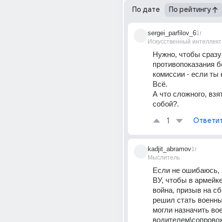
По дате
По рейтингу
sergei_parfilov_6
1г
Искусственный интеллект
Нужно, чтобы сразу 
противопоказания бе
комиссии - если ты 
Всё. 
А что сложного, взят
собой?.
1
Ответи
kadjit_abramov
1г
Мыслитель
Если не ошибаюсь, 
ВУ, чтобы в армейке
война, призыв на сб
решил стать военным
могли назначить во
водителем\сопрово