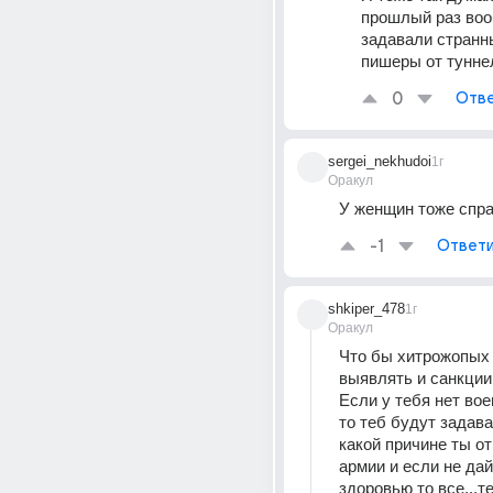
прошлый раз воо
задавали странны
пишеры от туннеля
0
Отве
sergei_nekhudoi
1г
Оракул
У женщин тоже спр
-1
Ответи
shkiper_478
1г
Оракул
Что бы хитрожопых 
выявлять и санкции 
Если у тебя нет вое
то теб будут задава
какой причине ты от
армии и если не дай 
здоровью то все...те