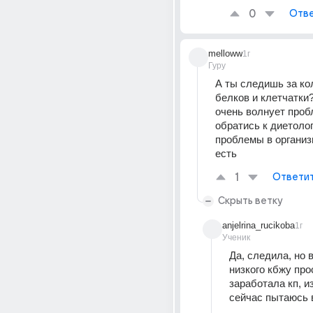
0
Отве
melloww
1г
Гуру
А ты следишь за ко
белков и клетчатки?
очень волнует пробл
обратись к диетолог
проблемы в организм
есть
1
Ответи
Скрыть ветку
anjelrina_rucikoba
1г
Ученик
Да, следила, но в
низкого кбжу про
заработала кп, из
сейчас пытаюсь 