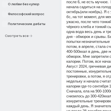
после 6, не есть мучное.  
О любви без купюр
начала садиться на голодо
октябрь(или ноябрь). Я с 
Философский вопрос
бс, на тот момент, для ме
ужасно, после чего тонкий
Политические дебаты
чёрного хлеба и тонкий сы
одна вода весь день и тре
Смотреть все
дня - обморок и срывы. Б
попытки незначительные п
потом, в апреле, стала сч
400-500ккал в день, две н
обморок. Мне запретили с
калории. Потом, все нача
Август 2024, гречневая ди
постоянные, изнурительн
тренировки, а потом, я от
недельку и начала считат
калории где-то сентября 10
Сначала, ела на 900-1000
снизилось до 300-420ккал 
изнурительные тренировки
каждый день. Я значитель
но после 28 декабря пошл