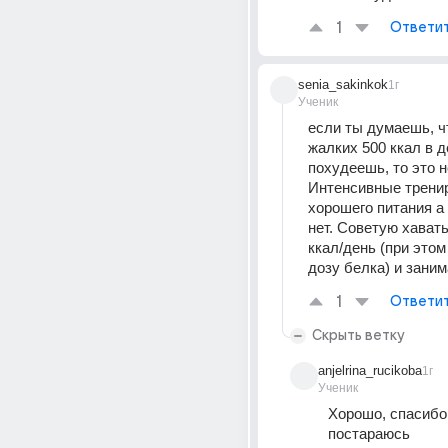
1
Ответи
senia_sakinkok
1г
Ученик
если ты думаешь, чт
жалких 500 ккал в д
похудеешь, то это не
Интенсивные тренир
хорошего питания а у
нет. Советую хавать
ккал/день (при этом
дозу белка) и зани
1
Ответи
Скрыть ветку
anjelrina_rucikoba
1г
Ученик
Хорошо, спасибо,
постараюсь