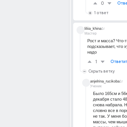
0
Отве
1 ответ
liliia_khina
1г
Мастер
Рост и масса? Что-т
подсказывает, что х
надо
1
Ответи
Скрыть ветку
anjelrina_rucikoba
1г
Ученик
Было 165см и 56кг
декабря стало 48,
снова набрала. Но
словно все в поря
не так. У меня б
массы, чем мыше