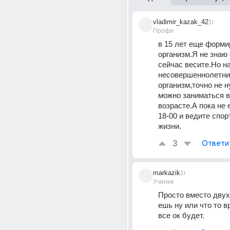
vladimir_kazak_42
1г
Профи
в 15 лет еще форми
организм.Я не знаю 
сейчас весите.Но на
несовершеннолетни
организм,точно не н
можно заниматься в
возрасте.А пока не 
18-00 и ведите спор
жизни.
3
Ответи
markazik
1г
Ученик
Просто вместо двух 
ешь ну или что то вр
все ок будет.