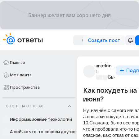
Создать пост
Главная
anjelrina_rucikoba
Подп
1г
Моя лента
Бьютилэнд
+3
Пространства
Как похудеть на 
июня?
В ТОПЕ НА ОТВЕТАХ
Ну, начнём с самого начал
а попытки похудеть начал
Информационные технологии
10.Сначала, было все хор
что я пробовала что-то не
А сейчас что-то совсем другое
опасное, как: отказ от сах