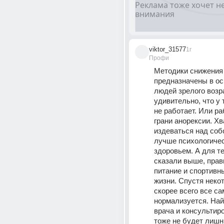
viktor_31577
1г
Профи
Методики снижения 
предназначены в ос
людей зрелого возра
удивительно, что у т
не работает. Или раб
грани анорексии. Хва
издеваться над собо
лучше психологичес
здоровьем. А для тел
сказали выше, прав
питание и спортивны
жизни. Спустя некот
скорее всего все сам
нормализуется. Най
врача и консультиро
тоже не будет лишн