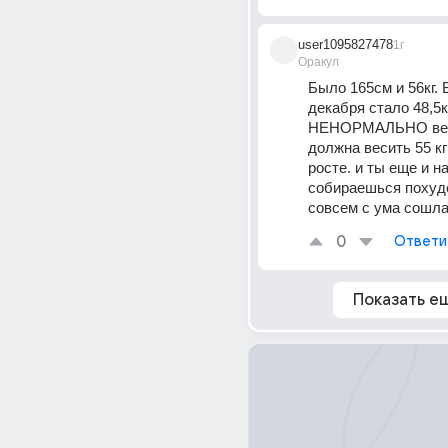
user1095827478
1г
Оракул
Было 165см и 56кг. 
декабря стало 48,5кг
НЕНОРМАЛЬНО весит
должна весить 55 кг
росте. и ты еще и на 
собираешься похуде
совсем с ума сошл
0
Ответи
Показать е