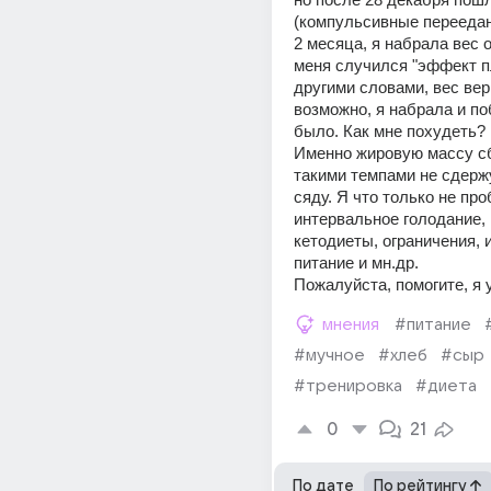
(компульсивные переедания
2 месяца, я набрала вес о
меня случился "эффект пл
другими словами, вес верн
возможно, я набрала и по
было. Как мне похудеть?
Именно жировую массу сб
такими темпами не сдержу
сяду. Я что только не про
интервальное голодание, 
кетодиеты, ограничения, 
питание и мн.др.
Пожалуйста, помогите, я 
мнения
#питание
#мучное
#хлеб
#сыр
#тренировка
#диета
0
21
По дате
По рейтингу