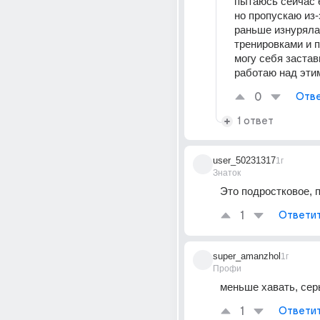
пытаюсь сейчас е
но пропускаю из-з
раньше изнуряла 
тренировками и п
могу себя застав
работаю над эти
0
Отве
1 ответ
user_50231317
1г
Знаток
Это подростковое, 
1
Ответи
super_amanzhol
1г
Профи
меньше хавать, сер
1
Ответи