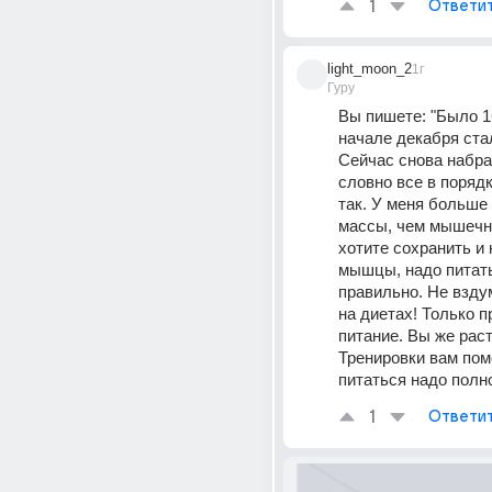
1
Ответи
light_moon_2
1г
Гуру
Вы пишете: "Было 16
начале декабря стало
Сейчас снова набрал
словно все в порядке
так. У меня больше 
массы, чем мышечно
хотите сохранить и 
мышцы, надо питать
правильно. Не взду
на диетах! Только п
питание. Вы же расте
Тренировки вам помо
питаться надо полн
1
Ответи