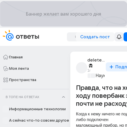
Создать пост
Главная
deleted_31308082_
Подп
Моя лента
1г
Наука
+1
Пространства
Правда, что на 
ходу повербанк
В ТОПЕ НА ОТВЕТАХ
почти не расход
Информационные технологии
Когда к нему ничего не по
либо подключен
А сейчас что-то совсем другое
маломощный прибор, но п