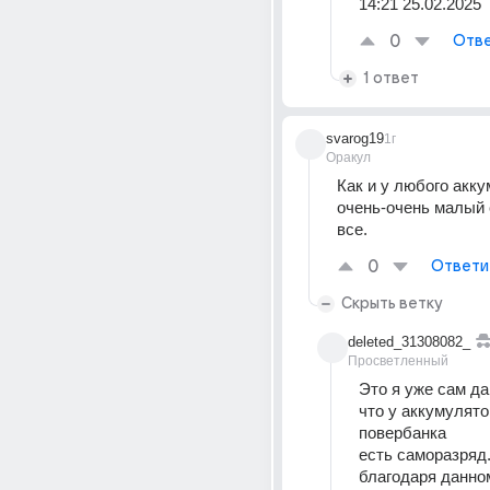
14:21 25.02.2025
0
Отве
1 ответ
svarog19
1г
Оракул
Как и у любого акку
очень-очень малый 
все.
0
Ответи
Скрыть ветку
deleted_31308082_
Просветленный
Это я уже сам да
что у аккумулято
повербанка
есть саморазряд.
благодаря данном