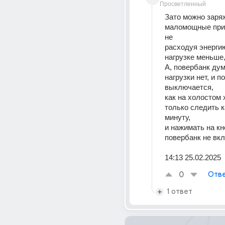
Просветленный
Зато можно заряж
маломощные приб
не
расходуя энергию,
нагрузке меньше,
А, повербанк дума
нагрузки нет, и п
выключается, 
как на холостом 
только следить к
минуту,
и нажимать на кн
повербанк не вк
14:13 25.02.2025
0
Отве
1 ответ