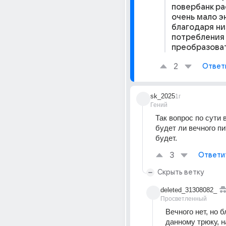
повербанк ра
очень мало эн
благодаря ни
потребления
преобразова
2
Ответ
sk_2025
1г
Гений
Так вопрос по сути в
будет ли вечного пи
будет.
3
Ответи
Скрыть ветку
deleted_31308082_
Просветленный
Вечного нет, но б
данному трюку, н