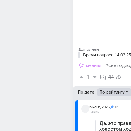
Дополнен
Время вопроса 14:03 25
мнения
#светодио
1
44
По дате
По рейтингу
nikolay2025
1г
Гений
Да, это правд
холостом ход