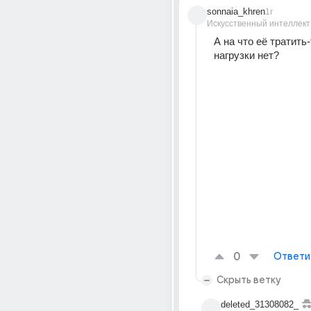
sonnaia_khren
1г
Искусственный интеллект
А на что её тратить-
нагрузки нет?
0
Ответи
Скрыть ветку
deleted_31308082_