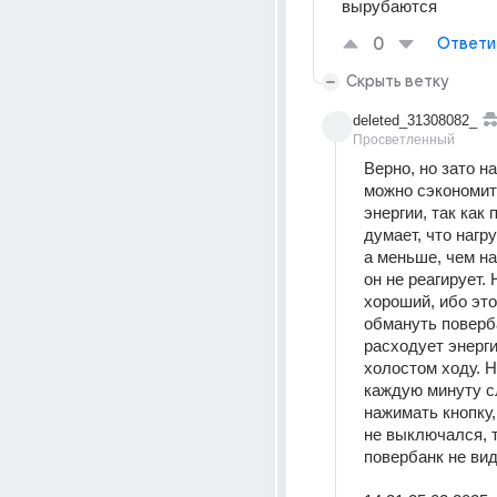
вырубаются
0
Ответи
Скрыть ветку
deleted_31308082_
Просветленный
Верно, но зато на
можно сэкономит
энергии, так как 
думает, что нагру
а меньше, чем на
он не реагирует.
хороший, ибо это
обмануть поверба
расходует энергию
холостом ходу. 
каждую минуту сл
нажимать кнопку,
не выключался, т
повербанк не вид