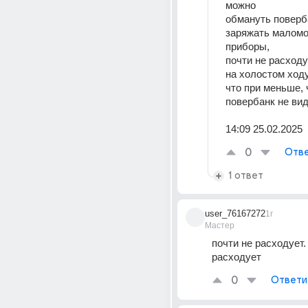
можно
обмануть поверба
заряжать маломо
приборы,
почти не расходуя
на холостом ходу
что при меньше, ч
повербанк не вид
14:09 25.02.2025
0
Отве
1 ответ
user_76167272
1г
Мастер
почти не расходует. 
расходует
0
Ответи