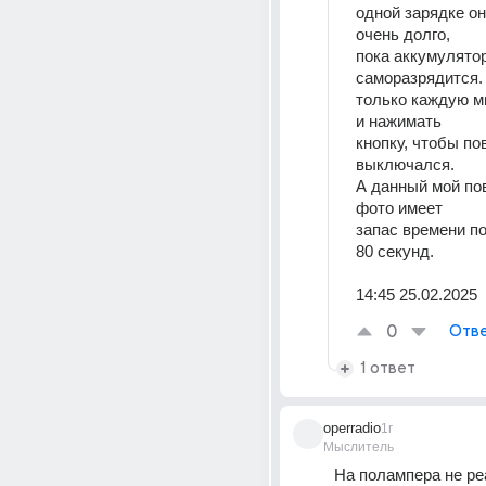
одной зарядке он
очень долго,
пока аккумулятор
саморазрядится.
только каждую м
и нажимать
кнопку, чтобы по
выключался.
А данный мой пов
фото имеет
запас времени п
80 секунд.
14:45 25.02.2025
0
Отве
1 ответ
operradio
1г
Мыслитель
На полампера не реа