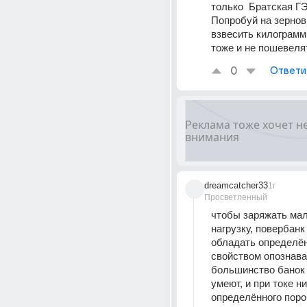
только  Братская Г
Попробуй на зернов
взвесить килограмм
тоже и не пошевеля
0
Ответи
dreamcatcher33
1г
Просветленный
чтобы заряжать ма
нагрузку, повербанк
обладать определё
свойством опознават
большинство банок 
умеют, и при токе ни
определённого порог