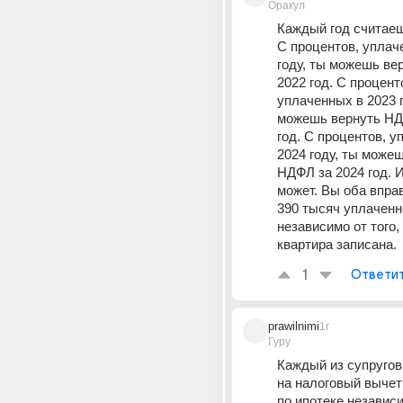
Оракул
Каждый год считаеш
С процентов, уплаче
году, ты можешь ве
2022 год. С проценто
уплаченных в 2023 г
можешь вернуть НДФ
год. С процентов, у
2024 году, ты можеш
НДФЛ за 2024 год. И
может. Вы оба вправ
390 тысяч уплаченн
независимо от того, 
квартира записана.
1
Ответи
prawilnimi
1г
Гуру
Каждый из супругов 
на налоговый вычет
по ипотеке независим