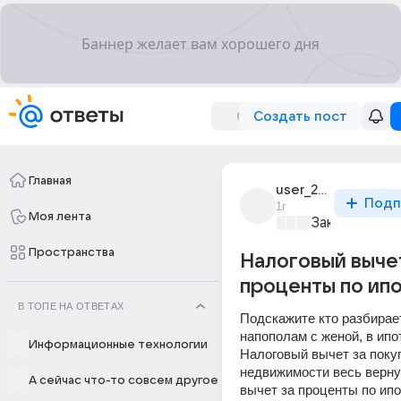
Создать пост
Главная
user_287556637
Подп
1г
Моя лента
Закон и поря
Пространства
Налоговый выче
проценты по ип
В ТОПЕ НА ОТВЕТАХ
Подскажите кто разбирает
напополам с женой, в ипоте
Информационные технологии
Налоговый вычет за покуп
недвижимости весь вернул
А сейчас что-то совсем другое
вычет за проценты по ипо