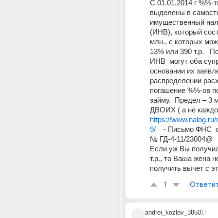
С 01.01.2014 г %%-т
выделены в самост
имущественный нал
(ИНВ), который сост
млн., с которых мож
13% или 390 т.р.   П
ИНВ  могут оба супру
основании их заявле
распределении расх
погашение %%-ов по
займу.  Предел – 3 м
ДВОИХ ( а не каждом
https://www.nalog.ru/
9/
    - Письмо ФНС  о
№ ГД-4-11/23004@ 
Если уж Вы получил
т.р., то Ваша жена н
получить вычет с эт
1
Ответи
andrei_kozlov_3850
1г