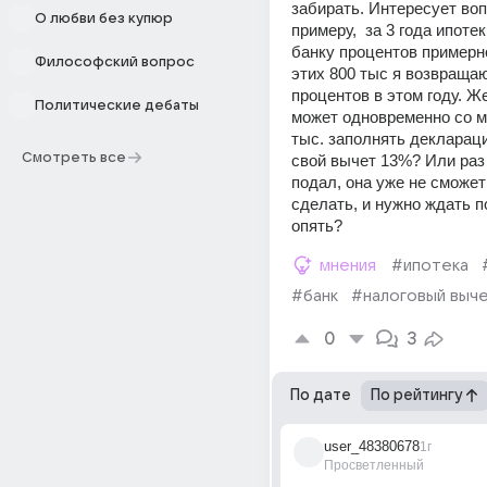
забирать. Интересует вопр
О любви без купюр
примеру,  за 3 года ипотек
банку процентов примерно
Философский вопрос
этих 800 тыс я возвращаю 
процентов в этом году. Же
Политические дебаты
может одновременно со мн
тыс. заполнять деклараци
Смотреть все
свой вычет 13%? Или раз 
подал, она уже не сможет 
сделать, и нужно ждать п
опять?
мнения
#ипотека
#банк
#налоговый выч
0
3
По дате
По рейтингу
user_48380678
1г
Просветленный