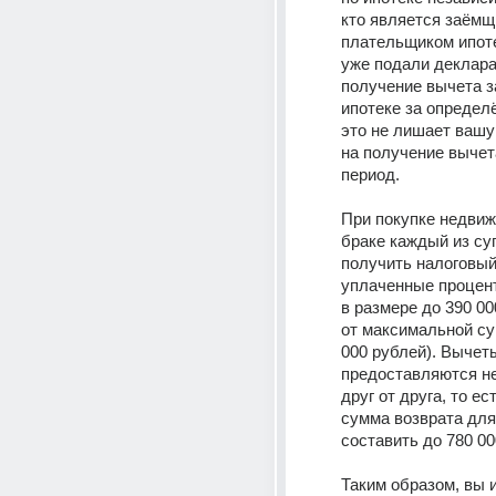
кто является заёмщи
плательщиком ипоте
уже подали деклара
получение вычета з
ипотеке за определё
это не лишает вашу 
на получение вычета
период. 
При покупке недвиж
браке каждый из суп
получить налоговый 
уплаченные процент
в размере до 390 00
от максимальной су
000 рублей). Вычеты
предоставляются не
друг от друга, то ес
сумма возврата для
составить до 780 00
Таким образом, вы и