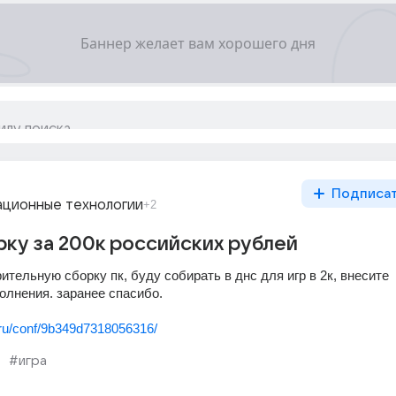
Подписа
ционные технологии
+2
ку за 200к российских рублей
тельную сборку пк, буду собирать в днс для игр в 2к, внесите 
олнения. заранее спасибо.
.ru/conf/9b349d7318056316/
#игра