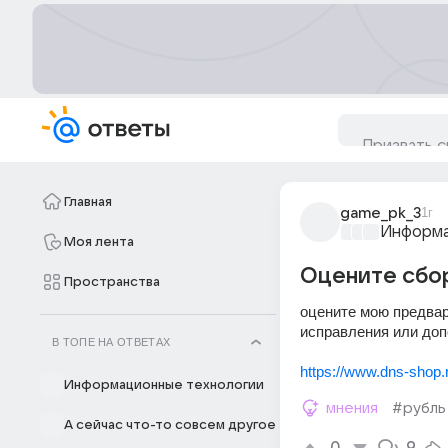
Главная
game_pk_3
1г
Информа
Моя лента
Оцените сбор
Пространства
оцените мою предвари
исправления или доп
В ТОПЕ НА ОТВЕТАХ
https://www.dns-shop
Информационные технологии
мнения
#рубль
А сейчас что-то совсем другое