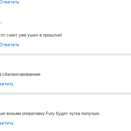
Ответить
1г
тот сокет уже ушел в прошлое!
Ответить
а сбалансированная
ветить
ше возьми оперативку Fury будет чутка получше.
ветить