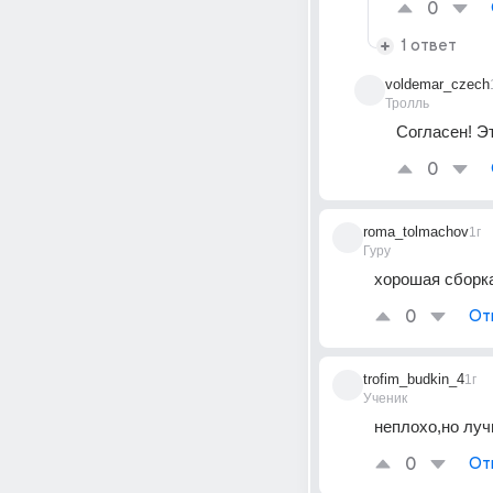
0
1 ответ
voldemar_czech
Тролль
Согласен! Э
0
roma_tolmachov
1г
Гуру
хорошая сборк
0
От
trofim_budkin_4
1г
Ученик
неплохо,но луч
0
От