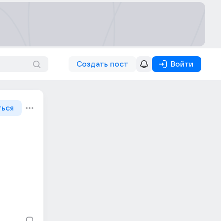
Создать пост
Войти
ться