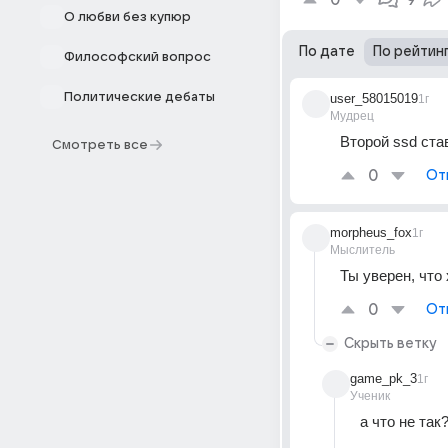
0
9
О любви без купюр
По дате
По рейтин
Философский вопрос
Политические дебаты
user_58015019
1г
Мудрец
Второй ssd ста
Смотреть все
0
От
morpheus_fox
1г
Мыслитель
Ты уверен, что
0
От
Скрыть ветку
game_pk_3
1г
Ученик
а что не так