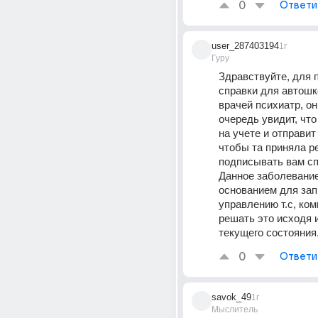
0
Ответи
user_287403194
1г
Гуру
Здравствуйте, для 
справки для автошко
врачей психиатр, он
очередь увидит, что
на учете и отправит
чтобы та приняла р
подписывать вам сп
Данное заболевание
основанием для запр
управлению т.с, ком
решать это исходя и
текущего состояния
0
Ответи
savok_49
1г
Мыслитель