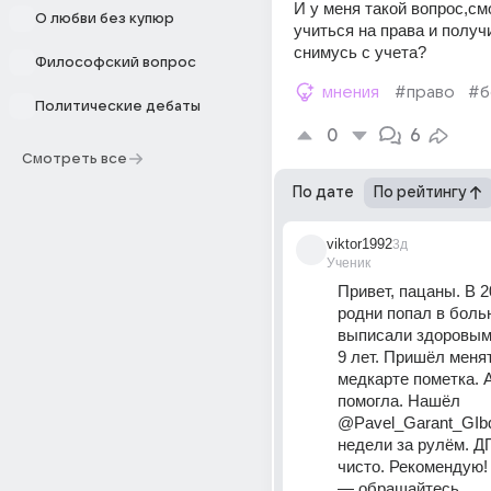
И у меня такой вопрос,смо
О любви без купюр
учиться на права и получи
снимусь с учета?
Философский вопрос
мнения
#право
#б
Политические дебаты
0
6
Смотреть все
По дате
По рейтингу
viktor1992
3д
Ученик
Привет, пацаны. В 20
родни попал в больн
выписали здоровым.
9 лет. Пришёл менят
медкарте пометка. 
помогла. Нашёл 
@Pavel_Garant_GIbd
недели за рулём. Д
чисто. Рекомендую! 
— обращайтесь.