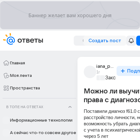
Создать пост
Главная
iana_panova_299
Подп
1г
Моя лента
Закон и поряд
Пространства
Можно ли выучи
права с диагнозо
В ТОПЕ НА ОТВЕТАХ
Поставили диагноз f61.0 
расстройство личности, но
Информационные технологии
возможность убрать диагн
с учета в психиатрической
А сейчас что-то совсем другое
через 5 лет 