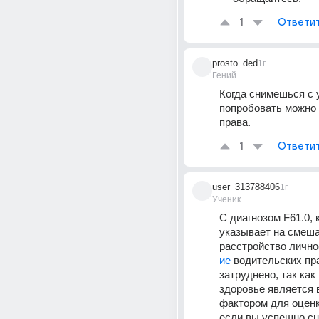
1
Ответи
prosto_ded
1г
Гений
Когда снимешься с у
попробовать можно 
права.
1
Ответи
user_313788406
1г
Ученик
С диагнозом F61.0, 
указывает на смеша
расстройство личнос
ие 
водительских пр
затруднено, так как
здоровье является 
фактором для оценк
если вы успешно сн