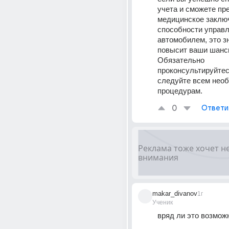
учета и сможете пре
медицинское заключ
способности управл
автомобилем, это з
повысит ваши шансы
Обязательно 
проконсультируйтесь
следуйте всем нео
процедурам.
0
Ответи
makar_divanov
1г
Ученик
вряд ли это возмож