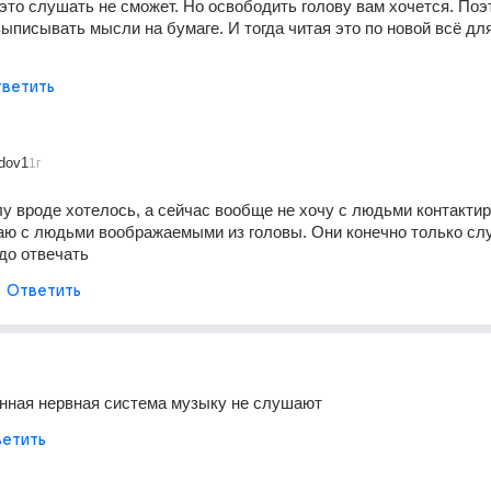
 это слушать не сможет. Но освободить голову вам хочется. Поэ
выписывать мысли на бумаге. И тогда читая это по новой всё для
ветить
adov1
1г
лу вроде хотелось, а сейчас вообще не хочу с людьми контактиро
аю с людьми воображаемыми из головы. Они конечно только слу
адо отвечать
Ответить
енная нервная система музыку не слушают
етить