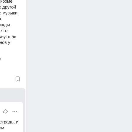
кроме 
 другой 
е музыки 
 
ажды 
 то 
нуть не 
ов у 
а
традь, и 
м 