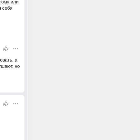
тому или 
 себя 
вать, а 
шают, но 