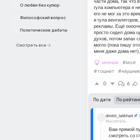
части дома, так что в
О любви без купюр
гула компьютера я не
его не мог за это вр
Философский вопрос
и гула вентиляторов,
рекламы. Ещё ооооче
Политические дебаты
просто сидел дома од
духов, потом запах с
могло (пока пишу это
Смотреть все
меня даже дома нет)
мнения
#мозг
#тошнит
#наушник
0
6
По дате
По рейтин
dmitrii_laitkhart
1
Мыслитель
Вам прямой пу
смотреть со с