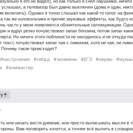
изуально я его не видел), но как только я снял наушники, ничего 
 услышал, а телевизор был давно выключен (дома я один, никто
емя включить). Однако я точно слышал как какой то голос на фон
 а так же колокольчики и прочие звуковые эффекты, как будто из
нь часто у меня появляются обонятельные галлюцинации. Одн
ин и вдруг резко почувствовал запах бензина, потом запах какие
пирта. Но ничего этого поблизости не находилось и не откуда пах
т текст, почувствовал запах чая с лимоном, хотя ни чая, ни лимон
. Почему такое происходит?
#настроение
#гибдд
#экзамены
#ЕГЭ
#нервы
#музык
и
#компьютер
гу
г
ть или начать вести дневник, или просто выписывать мысли в те
тороны. Вам поговорить хочется, а точнее всё вылить в словарно