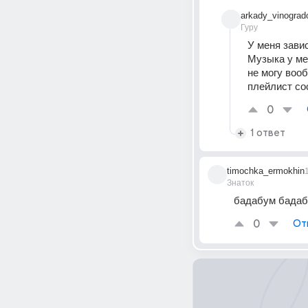
arkady_vinograd
Гуру
У меня зави
Музыка у мен
не могу вооб
плейлист со
0
1 ответ
timochka_ermokhin
Знаток
бадабум бада
0
От