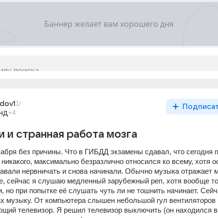
adov1
1г
Подписа
нд
+4
 и странная работа мозга
кабря без причины. Что в ГИБДД экзамены сдавал, что сегодня п
 никакого, максимально безразлично относился ко всему, хотя о
тавали нервничать и снова начинали. Обычно музыка отражает м
е, сейчас я слушаю медленный зарубежный реп, хотя вообще то
 но при попытке её слушать чуть ли не тошнить начинает. Сейч
х музыку. От компьютера слышен небольшой гул вентиляторов и
щий телевизор. Я решил телевизор выключить (он находился в 