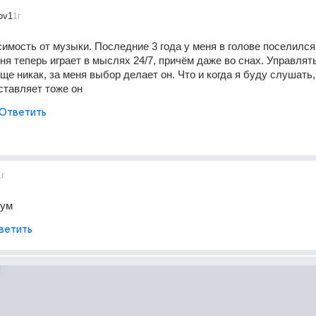
ov1
1г
симость от музыки. Последние 3 года у меня в голове поселился
я теперь играет в мыслях 24/7, причём даже во снах. Управлять
ще никак, за меня выбор делает он. Что и когда я буду слушать, 
ставляет тоже он
Ответить
1г
бум
ветить