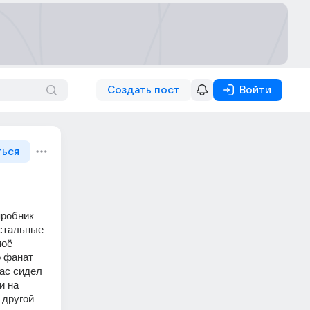
Создать пост
Войти
ться
робник 
стальные 
оё 
 фанат 
ас сидел 
 на 
другой 