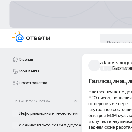
Главная
arkady_vinogr
Бьютилэ
Моя лента
Галлюцинации
Пространства
Настроения нет с де
ЕГЭ писал, волнения
В ТОПЕ НА ОТВЕТАХ
от нервов уже перес
внутреннее состояни
Информационные технологии
быстрой EDM музыки,
и слушал в наушника
А сейчас что-то совсем другое
заднем фоне работаю