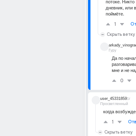
потоке. Никто
дневник, или 
поймёте.
1
От
Скрыть ветку
arkady_vinogr
Гуру
Да по нача
разговарив
мне и не н
0
user_45331859
1г
Просветленный
когда возбужд
1
Отв
Скрыть ветку