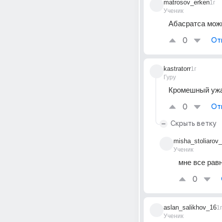
matrosov_erken
1г
Ученик
Абасратса мож
0
От
kastratorr
1г
Гуру
Кромешный уж
0
От
Скрыть ветку
misha_stoliarov
Ученик
мне все равн
0
aslan_salikhov_16
1г
Ученик