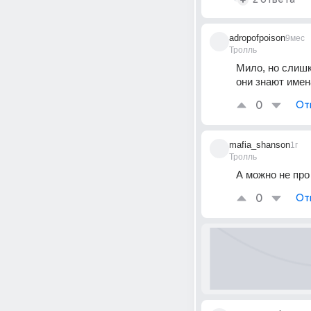
adropofpoison
9мес
Тролль
Мило, но слишк
они знают имен
0
От
mafia_shanson
1г
Тролль
А можно не пр
0
От