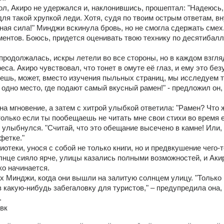
ол, Акиро не удержался и, наклонившись, прошептал: "Надеюсь, 
я такой хрупкой леди. Хотя, судя по твоим острым ответам, вну
я сила!" Минджи вскинула бровь, но не смогла сдержать смех. 
ментов. Боюсь, придется оценивать твою технику по десятибалл
продолжалась, искры летели во все стороны, но в каждом взгляд
еса. Акиро чувствовал, что тонет в омуте её глаз, и ему это без
жешь, может, вместо изучения пыльных страниц, мы исследуем т
 одно место, где подают самый вкусный рамен!" - предложил он, 
 мгновение, а затем с хитрой улыбкой ответила: "Рамен? Что ж,
только если ты пообещаешь не читать мне свои стихи во время е
улыбнулся. "Считай, что это обещание высечено в камне! Или, 
фетке." 
отеки, унося с собой не только книги, но и предвкушение чего-то
нце сияло ярче, улицы казались полными возможностей, и Акиро
ко начинается.
х Минджи, когда они вышли на залитую солнцем улицу. "Только 
 какую-нибудь забегаловку для туристов," – предупредила она, 
 
вк