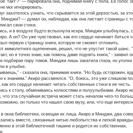
ое 'такт'?" — парировала она, поднимая книгу с пола. Ее голос зв
не мог игнорировать. 
уг захотелось узнать, что скрывается за этой дерзостью, за это
 Минджи? — думал он, наблюдая, как она листает страницы с то
 писал свои стихи. 
ись, и в воздухе будто вспыхнула искра. Минджи улыбнулась, с
иро. А он? Он уже чувствовал, как его сердце начинает биться ча
крыл первую страницу книги, которую не сможет отложить.
т мимолетного оцепенения, решил, что не упустит такой шанс. "
такт, но я точно знаю, как помочь даме поднять книги," - заявил он,
подбирая пару томов. Минджи лишь закатила глаза, но уголки е
ли в улыбке. 
аиваешь," - сказала она, принимая книги. "Но будь осторожен, вдр
 к знаниям." Акиро рассмеялся. "О, боюсь, это уже слишком позд
, как его сердце начинает читать собственные стихи в ее честь. 
ись к столу, обмениваясь колкостями и полуулыбками. Акиро не 
 что эта случайная встреча может стать началом чего-то больше
озможно, он только что нашел свою музу, или, что еще интересне
в окна библиотеки, освещая их лица. Акиро и Минджи, два сове
азались вместе, связанные нитью любопытства и легкой вражды. 
менно в этой библиотечной тишине и родится их собственная, 
я.