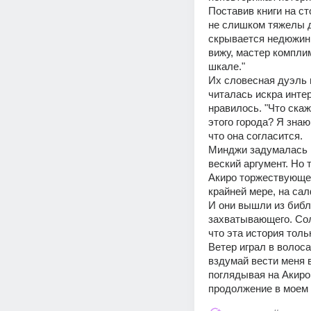
Поставив книги на ст
не слишком тяжелы дл
скрывается недюжинна
вижу, мастер компли
шкале." 
Их словесная дуэль 
читалась искра интер
нравилось. "Что ска
этого города? Я знаю
что она согласится. 
Минджи задумалась на
веский аргумент. Но 
Акиро торжествующе 
крайней мере, на сал
И они вышли из библи
захватывающего. Сол
что эта история толь
Ветер играл в волоса
вздумай вести меня в
поглядывая на Акиро.
продолжение в моем 