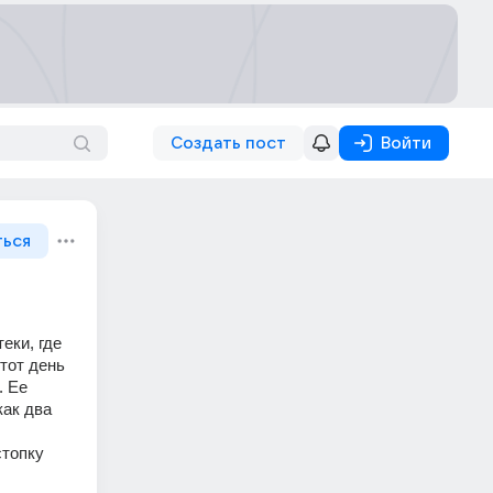
Создать пост
Войти
ться
ки, где 
тот день 
 Ее 
ак два 
топку 