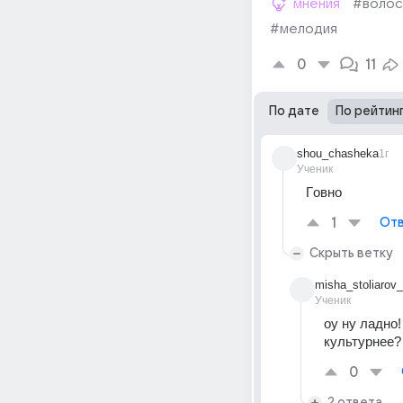
мнения
#волос
#мелодия
0
11
По дате
По рейтин
shou_chasheka
1г
Ученик
Гoвнo
1
Отв
Скрыть ветку
misha_stoliarov
Ученик
оу ну ладно!
культурнее?
0
2 ответа