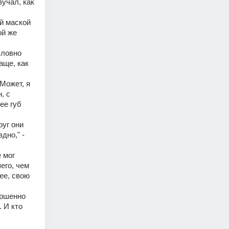
учал, как 
й маской 
й же 
ловно 
ще, как 
Может, я 
 с 
е губ 
уг они 
но," - 
мог 
го, чем 
е, свою 
ршенно 
И кто 