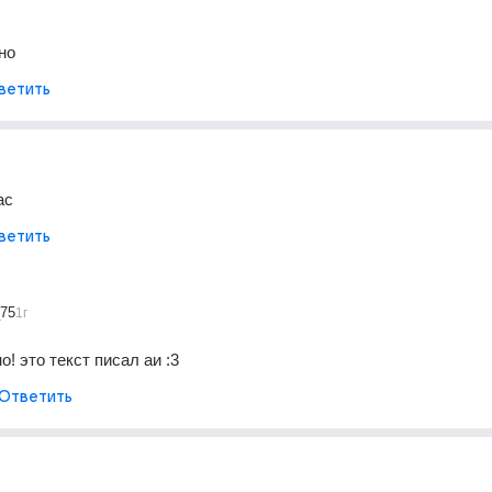
но
ветить
ас
ветить
_75
1г
о! это текст писал аи :3
Ответить