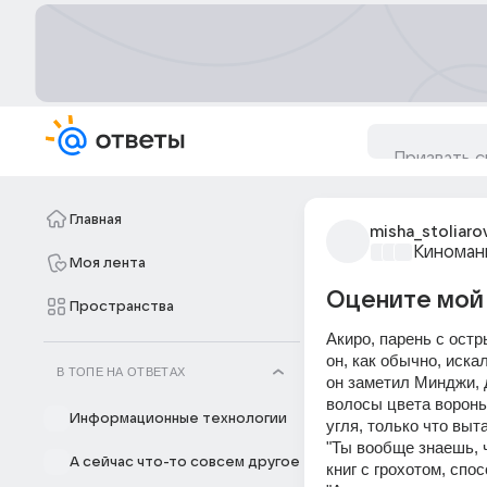
Главная
misha_stoliaro
Киноман
Моя лента
Оцените мой
Пространства
Акиро, парень с остр
он, как обычно, иска
В ТОПЕ НА ОТВЕТАХ
он заметил Минджи, д
волосы цвета воронье
Информационные технологии
угля, только что выт
"Ты вообще знаешь, ч
А сейчас что-то совсем другое
книг с грохотом, сп