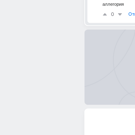
аллегория
0
От