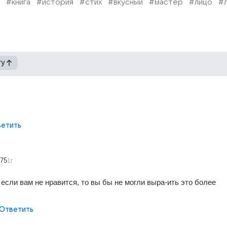
#книга
#история
#стих
#вкусный
#мастер
#лицо
#
гу
етить
_75
1г
 если вам не нравится, то вы бы не могли выра-ить это более 
Ответить