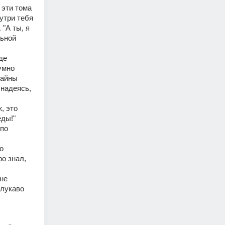
эти тома 
три тебя 
"А ты, я 
ьной 
е 
умно 
айны 
надеясь, 
 это 
ды!" 
по 
 
 знал, 
не 
лукаво 