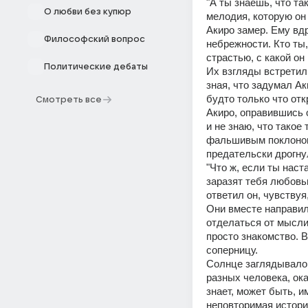
"А ты знаешь, что так
О любви без купюр
мелодия, которую он 
Акиро замер. Ему вдр
Философский вопрос
небрежности. Кто ты,
страстью, с какой он
Политические дебаты
Их взгляды встретил
зная, что задумал Ак
будто только что от
Смотреть все
Акиро, оправившись о
и не знаю, что такое 
фальшивым поклоном 
предательски дрогну
"Что ж, если ты наст
заразят тебя любовью
ответил он, чувствуя
Они вместе направил
отделаться от мысли,
просто знакомство. В
соперницу. 
Солнце заглядывало 
разных человека, ок
знает, может быть, и
неповторимая истори