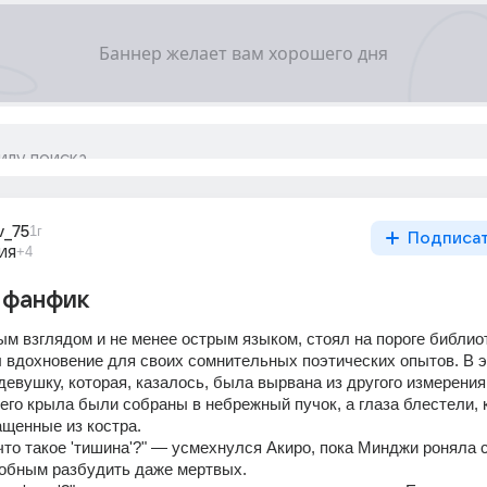
v_75
1г
Подписа
ия
+4
 фанфик
ым взглядом и не менее острым языком, стоял на пороге библиоте
л вдохновение для своих сомнительных поэтических опытов. В э
евушку, которая, казалось, была вырвана из другого измерения.
го крыла были собраны в небрежный пучок, а глаза блестели, к
ащенные из костра. 
то такое 'тишина'?" — усмехнулся Акиро, пока Минджи роняла с
особным разбудить даже мертвых. 