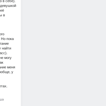
о в себе).
 девушкой 
её 
 в 
го 
Но пока 
тание 
 найти 
асс).
е могу 
к 
ние меня 
обще, у 
тах. 
ша