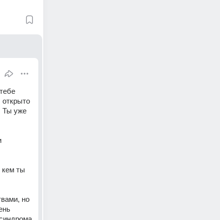
тебе 
 открыто 
 Ты уже 
 
 кем ты 
ами, но 
нь 
синдрома 