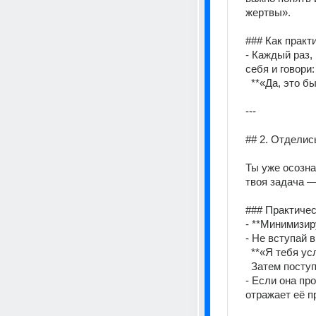
жертвы». 
### Как практи
- Каждый раз,
себя и говори: 
  **«Да, это 
--- 
## 2. Отделис
Ты уже осозна
твоя задача —
### Практичес
- **Минимизир
- Не вступай в
  **«Я тебя у
  Затем посту
- Если она пр
отражает её п