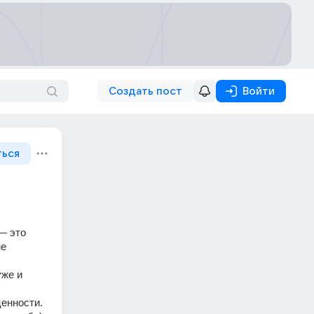
Создать пост
Войти
ться
 это 
е 
же и 
енности. 