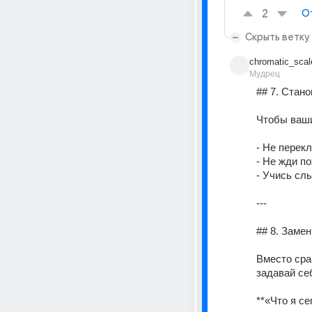
2
О
Скрыть ветку
chromatic_scal
Мудрец
## 7. Стан
Чтобы ваши
- Не перек
- Не жди п
- Учись сл
--- 
## 8. Заме
Вместо сра
задавай се
**«Что я с