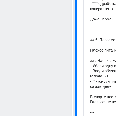
- **Подработк
копирайтинг). 
Даже небольшо
--- 
## 6. Пересмо
Плохое питани
### Начни с м
- Убери одну 
- Введи обяза
голодания. 
- Фиксируй пи
самом деле. 
В спорте пост
Главное, не п
---