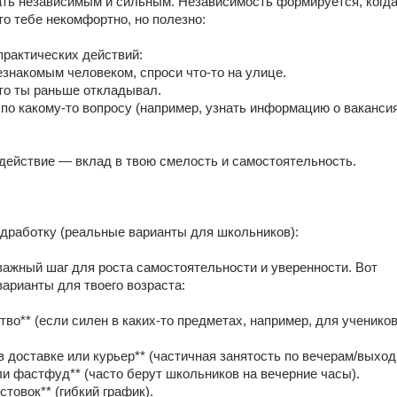
ть независимым и сильным. Независимость формируется, когда
то тебе некомфортно, но полезно: 
рактических действий: 
незнакомым человеком, спроси что-то на улице. 
что ты раньше откладывал. 
 по какому-то вопросу (например, узнать информацию о вакансия
действие — вклад в твою смелость и самостоятельность. 
одработку (реальные варианты для школьников): 
ажный шаг для роста самостоятельности и уверенности. Вот 
арианты для твоего возраста: 
тво** (если силен в каких-то предметах, например, для учеников
в доставке или курьер** (частичная занятость по вечерам/выход
ли фастфуд** (часто берут школьников на вечерние часы). 
стовок** (гибкий график). 