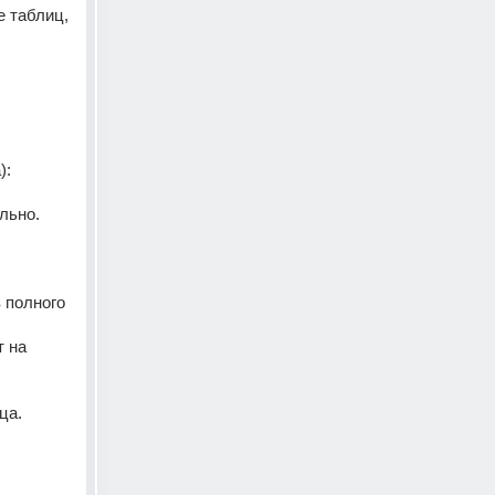
 таблиц, 
: 
льно. 
полного 
 на 
а. 