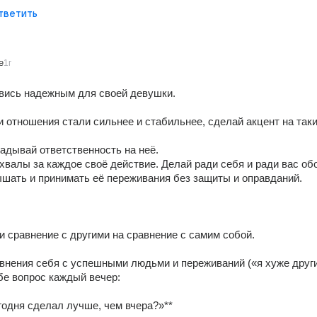
тветить
e
1г
овись надежным для своей девушки. 
 отношения стали сильнее и стабильнее, сделай акцент на таки
ладывай ответственность на неё. 
охвалы за каждое своё действие. Делай ради себя и ради вас обо
ышать и принимать её переживания без защиты и оправданий. 
ни сравнение с другими на сравнение с самим собой. 
внения себя с успешными людьми и переживаний («я хуже других
бе вопрос каждый вечер: 
егодня сделал лучше, чем вчера?»** 