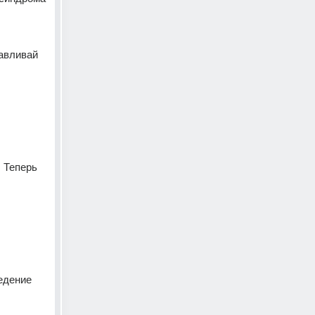
авливай 
 Теперь 
едение 