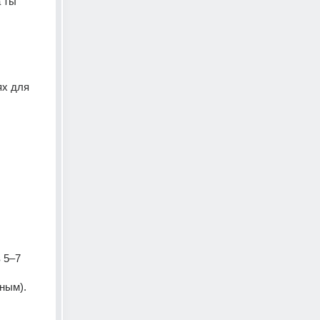
 ты 
х для 
 5–7 
ным). 