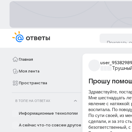
Главная
user_9538298
Трушный
Моя лента
Прошу помощи
Пространства
Здравствуйте, постар
Мне шестнадцать лет
В ТОПЕ НА ОТВЕТАХ
явление с натяжкой: 
воспитала. По поводу
Информационные технологии
По сути своей, из ме
сделали, и за это ст
А сейчас что-то совсем другое
безответственный, с