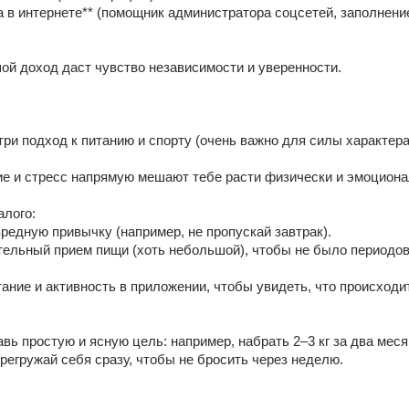
а в интернете** (помощник администратора соцсетей, заполнение
й доход даст чувство независимости и уверенности. 
три подход к питанию и спорту (очень важно для силы характера)
е и стресс напрямую мешают тебе расти физически и эмоциона
алого: 
вредную привычку (например, не пропускай завтрак). 
тельный прием пищи (хоть небольшой), чтобы не было периодов 
тание и активность в приложении, чтобы увидеть, что происходит
авь простую и ясную цель: например, набрать 2–3 кг за два месяц
ерегружай себя сразу, чтобы не бросить через неделю. 