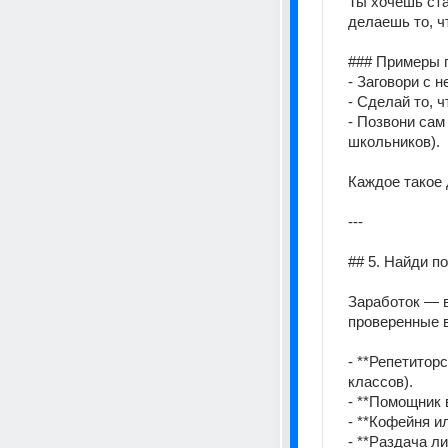
Ты хочешь ста
делаешь то, ч
### Примеры п
- Заговори с 
- Сделай то, 
- Позвони сам
школьников). 
Каждое такое 
--- 
## 5. Найди п
Заработок — в
проверенные в
- **Репетиторс
классов). 
- **Помощник 
- **Кофейня и
- **Раздача ли