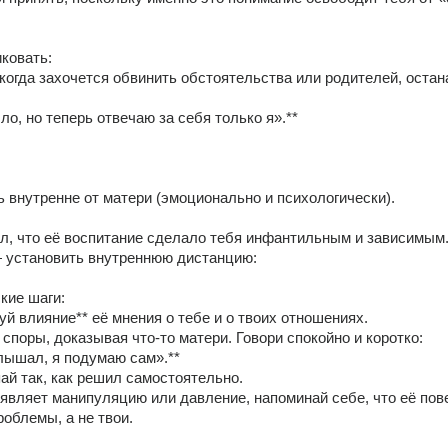
ковать: 
 когда захочется обвинить обстоятельства или родителей, остан
  
было, но теперь отвечаю за себя только я».** 
ь внутренне от матери (эмоционально и психологически). 
л, что её воспитание сделало тебя инфантильным и зависимым.
 установить внутреннюю дистанцию: 
кие шаги: 
уй влияние** её мнения о тебе и о твоих отношениях. 
 споры, доказывая что-то матери. Говори спокойно и коротко:   
слышал, я подумаю сам».**   
пай так, как решил самостоятельно. 
оявляет манипуляцию или давление, напоминай себе, что её пов
роблемы, а не твои. 