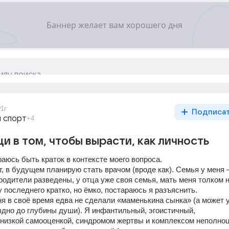
9
1г
Подписа
 спорт
+4
 в том, чтобы вырасти, как личность
аюсь быть краток в контексте моего вопроса.
, в будущем планирую стать врачом (вроде как). Семья у меня —
родители разведены, у отца уже своя семья, мать меня толком н
 последнего кратко, но ёмко, постараюсь я разъяснить.
ня в своё время едва не сделали «маменькина сынка» (а может у
ыдно до глубины души). Я инфантильный, эгоистичный, 
 низкой самооценкой, синдромом жертвы и комплексом неполноц