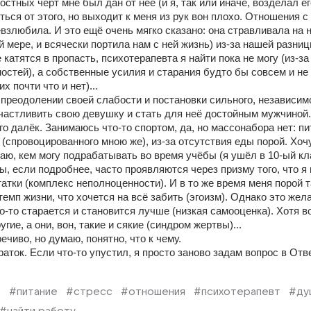
остных черт мне был дан от неё (и я, так или иначе, возделал ег
ться от этого, но выходит к меня из рук вон плохо. Отношения с
взлюбила. И это ещё очень мягко сказано: она стравливала на н
 мере, и всячески портила нам с ней жизнь) из-за нашей разницы
катятся в пропасть, психотерапевта я найти пока не могу (из-за 
стей), а собственные усилия и старания будто бы совсем и не 
х почти что и нет)...
преодолении своей слабости и постановки сильного, независимо
счастливить свою девушку и стать для неё достойным мужчиной. 
го далёк. Занимаюсь что-то спортом, да, но массонабора нет: пи
 (спровоцированного мною же), из-за отсутствия еды порой. Хочу
наю, кем могу подрабатывать во время учёбы (я ушёл в 10-ый кл
, если подробнее, часто проявляются через призму того, что я н
атки (комплекс неполноценности). И в то же время меня порой та
емп жизни, что хочется на всё забить (эгоизм). Однако это жела
то-то старается и становится лучше (низкая самооценка). Хотя во
гие, а они, вон, такие и сякие (синдром жертвы)...
чиво, но думаю, понятно, что к чему.
аток. Если что-то упустил, я просто заново задам вопрос в Отве
т
#питание
#стресс
#отношения
#психотерапевт
#ду