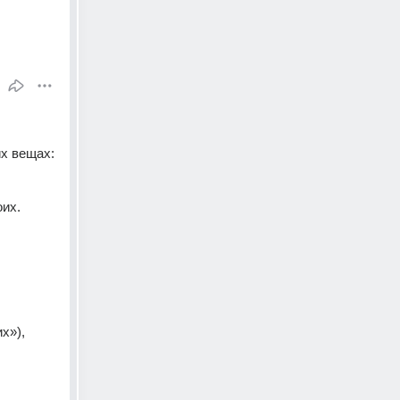
х вещах: 
их. 
»), 