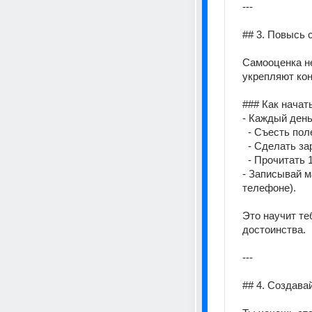
--- 
## 3. Повысь 
Самооценка не
укрепляют кон
### Как начать
- Каждый день
  - Съесть по
  - Сделать з
  - Прочитать
- Записывай м
телефоне). 
Это научит те
достоинства. 
--- 
## 4. Создава