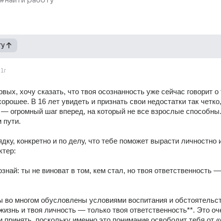
#найти работу
гу
1г
рвых, хочу сказать, что твоя осознанность уже сейчас говорит о 
хорошее. В 16 лет увидеть и признать свои недостатки так четко,
— огромный шаг вперед, на который не все взрослые способны.
 пути. 
ядку, конкретно и по делу, что тебе поможет вырасти личностно и
ктер: 
ознай: ты не виноват в том, кем стал, но твоя ответственность —
 во многом обусловлены условиями воспитания и обстоятельств
 жизнь и твоя личность — только твоя ответственность**. Это оче
и принять, поскольку именно это понимание освободит тебя от «