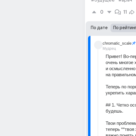
#будущее
#врач
0
11
По дате
По рейтин
chromatic_scale
Мудрец
Привет! Во-пе
очень многое 
и осмысленно 
на правильном
Теперь по пор
укрепить хара
## 1. Четко ос
будешь. 
Твои проблемы
теперь **твоя
важно понять 