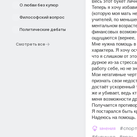
Весь этот букет личн
О любви без купюр
Теперь я хочу избави
(которую моя мать не
Философский вопрос
учителей, по меньшей
ментальном возрасте 
Политические дебаты
финансовых возможно
ощущаются (вернее, и
Мне нужна помощь в 
Смотреть все
характера. Я хочу о
что я слишком от это
дурное из-за стресса
работу себе, но не з
Мои негативные черты
признать свои недост
достаёт ускоренный т
же и убивает, ведь к
меня возможности дру
Получается противоре
Я постарался быть кр
Надеюсь на помощь.
мнения
#спор