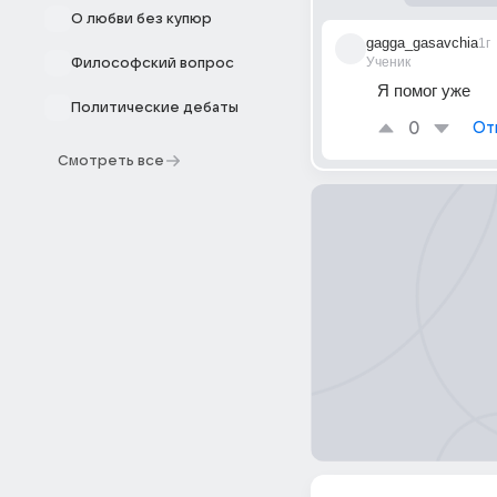
О любви без купюр
gagga_gasavchia
1г
Ученик
Философский вопрос
Я помог уже
Политические дебаты
0
От
Смотреть все