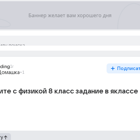
ding
1г
Подписа
Домашка
+1
те с физикой 8 класс задание в яклассе
гу