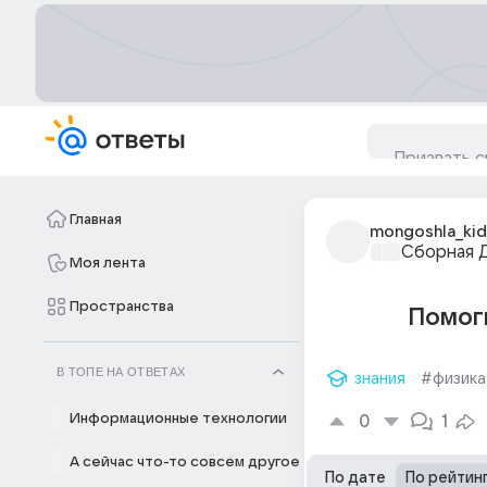
Главная
mongoshla_kid
Сборная 
Моя лента
Пространства
Помоги
В ТОПЕ НА ОТВЕТАХ
знания
#физика
Информационные технологии
0
1
А сейчас что-то совсем другое
По дате
По рейтин