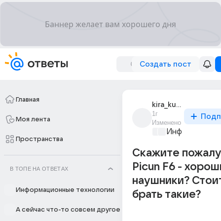
Создать пост
Главная
kira_kursedova
1г
Подп
Моя лента
Изменено
Информационн
Пространства
Скажите пожалу
Picun F6 - хоро
В ТОПЕ НА ОТВЕТАХ
наушники? Стои
Информационные технологии
брать такие?
А сейчас что-то совсем другое