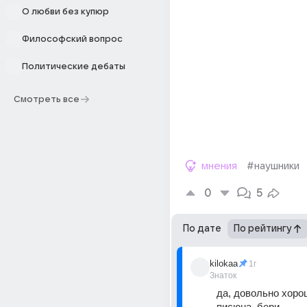
О любви без купюр
Философский вопрос
Политические дебаты
Смотреть все
мнения
#наушники
0
5
По дате
По рейтингу
kilokaa
1г
Знаток
да, довольно хоро
писюна, бери