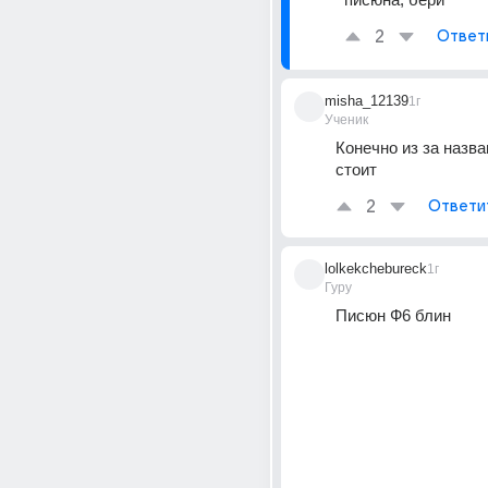
2
Ответ
misha_12139
1г
Ученик
Конечно из за назва
стоит
2
Ответи
lolkekchebureck
1г
Гуру
Писюн Ф6 блин