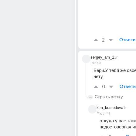
2
Ответи
sergey_am_1
1г
Гений
Бери.У тебя же свое
нету.
0
Ответи
Скрыть ветку
kira_kursedova
1г
Мудрец
откуда у вас така
недостоверная 