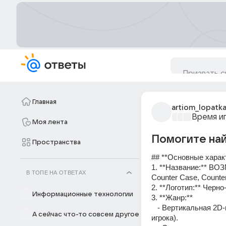
Главная
artiom_lopatka
Время и
Моя лента
Помогите най
Пространства
## **Основные харак
1. **Название:** ВОЗ
В ТОПЕ НА ОТВЕТАХ
Counter Case, Counter 
2. **Логотип:** Чер
Информационные технологии
3. **Жанр:**  
   - Вертикальная 2D-игра с элементами **автоматических матчей** (геймплей без участия 
А сейчас что-то совсем другое
игрока).  