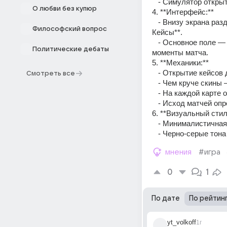
   - Симулятор откры
О любви без купюр
4. **Интерфейс:**  
   - Внизу экрана разделы: Возможно, точно как было не помню**Инвентарь, Карты, Профиль, 
Философский вопрос
Кейсы**.  
   - Основное поле — **мини-карта из CS:GO** (например, Dust II, Mirage), где отображаются 
Политические дебаты
моменты матча.  
5. **Механики:**  
   - Открытие кейсов
Смотреть все
   - Чем круче ски
   - На каждой карт
   - Исход матчей о
6. **Визуальный стиль
   - Минималистична
   - Черно-серые т
мнения
#игра
0
1
По дате
По рейтин
yt_volkoff
1г