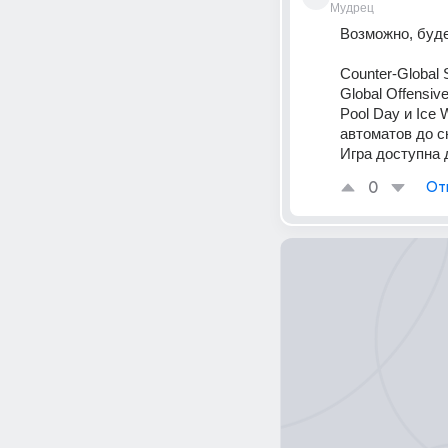
Мудрец
Возможно, буде
Counter-Global 
Global Offensiv
Pool Day и Ice
автоматов до сн
Игра доступна 
0
От