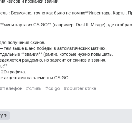
тия кейсов и прокачки званий.  
 для получения скинов.  
ны — тем выше шанс победы в автоматических матчах.  
е отдельные **звания** (ранги), которые нужно повышать.  
пределяется рандомно, но зависит от скинов и звания.  
:**  
я 2D-графика.  
она с акцентами на элементы CS:GO.
#телефон
#стиль
#cs go
#counter strike
гу