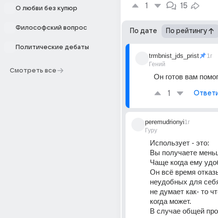
1
15
О любви без купюр
Философский вопрос
По дате
По рейтингу
Политические дебаты
trmbnist_jds_prist
1г
Гений
Смотреть все
Он готов вам помог
1
Ответ
peremudrionyi
1г
Гуру
Использует - это:
Вы получаете меньш
Чаще когда ему удо
Он всё время отказы
неудобных для себя
не думает как- то чт
когда может.
В случае общей про