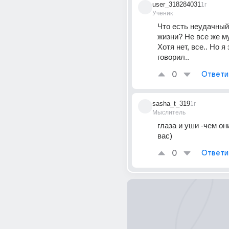
user_318284031
1г
Ученик
Что есть неудачный 
жизни? Не все же му
Хотя нет, все.. Но я 
говорил..
0
Ответи
sasha_t_319
1г
Мыслитель
глаза и уши -чем они
вас)
0
Ответи