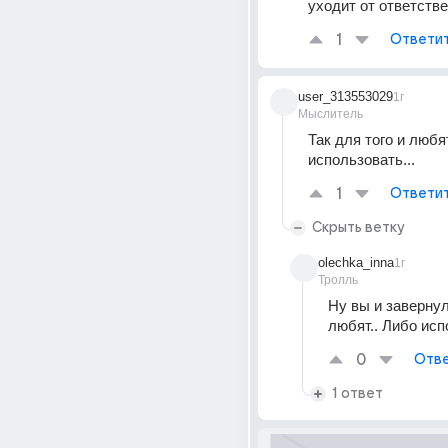
уходит от ответстве
1
Ответи
user_313553029
1г
Мыслитель
Так для того и любят
использовать...
1
Ответи
Скрыть ветку
olechka_inna
1г
Тролль
Ну вы и завернули
любят.. Либо исп
0
Отве
1 ответ