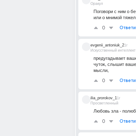
Оракул
Поговори с ним о бе
или о мнимой тяжел
0
Ответи
evgenii_antoniuk_2
1г
Искусственный интеллект
предугадывает ваше
чуток, слышит ваше
мысли,
0
Ответи
ilia_prorokov_1
1г
Просветленный
Любовь зла - полюб
0
Ответи