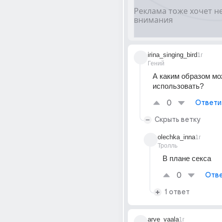
irina_singing_bird
1г
Гений
А каким образом мо
использовать?
0
Ответи
Скрыть ветку
olechka_inna
1г
Тролль
В плане секса
0
Отве
1 ответ
arve_vaala
1г