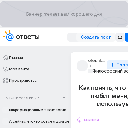
Создать пост
Главная
olechka_inna
Подп
1г
Моя лента
Философский в
Пространства
Как понять, чт
любит меня,
В ТОПЕ НА ОТВЕТАХ
использу
Информационные технологии
мнения
А сейчас что-то совсем другое