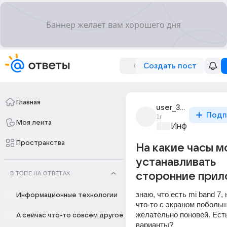
Создать пост
Главная
user_310273278
Подп
1г
Моя лента
Информационн
Пространства
На какие часы 
устанавливать
В ТОПЕ НА ОТВЕТАХ
сторонние прил
знаю, что есть mi band 7, 
Информационные технологии
что-то с экраном побольш
желательно поновей. Есть
А сейчас что-то совсем другое
варианты?