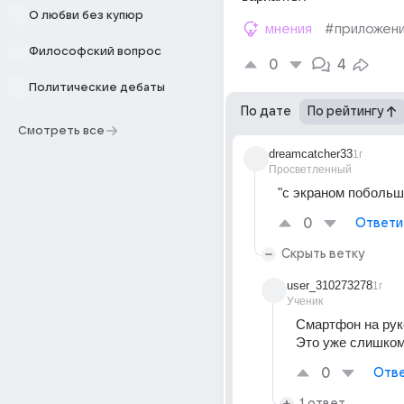
О любви без купюр
мнения
#приложен
Философский вопрос
0
4
Политические дебаты
По дате
По рейтингу
Смотреть все
dreamcatcher33
1г
Просветленный
"с экраном побольш
0
Ответи
Скрыть ветку
user_310273278
1г
Ученик
Смартфон на руке
Это уже слишком
0
Отве
1 ответ