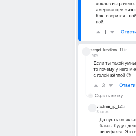
xoxлoв истрачено. 
американцев жизнь
Как говорится - пой
пой.
1
Ответ
sergei_krotikov_11
1г
Гуру
Если ты такой умный
то почему у него ми
с голой жёппой 🙄
3
Ответи
Скрыть ветку
vladimir_ip_12
1г
Знаток
Да пусть он их се
баксы будут деш
пипифакса. Это о