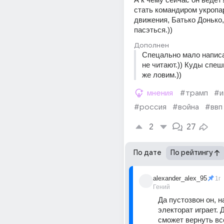
стать командиром укропар
движения, Батько Донько, 
пасэться.))
Дополнен
Спецально мало написа
не читают.)) Куды спеши
же ловим.))
мнения
#трамп
#и
#россия
#война
#ввп
2
27
По дате
По рейтингу
alexander_alex_95
1г
Гений
Да пустозвон он, на
электорат играет. Д
сможет вернуть всё