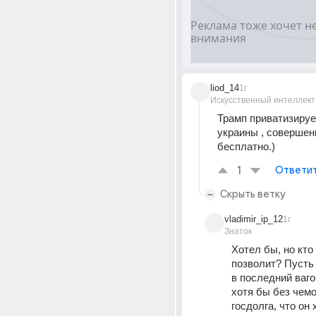
liod_14
1г
Искусственный интеллект
Трамп приватизирует
украины , совершенн
бесплатно.)
1
Ответи
Скрыть ветку
vladimir_ip_12
1г
Знаток
Хотел бы, но кто 
позволит? Пусть 
в последний ваго
хотя бы без чемо
госдолга, что он 