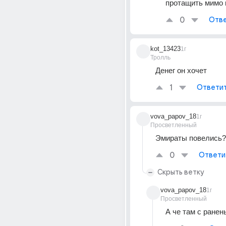
протащить мимо 
0
Отве
kot_13423
1г
Тролль
Денег он хочет
1
Ответи
vova_papov_18
1г
Просветленный
Эмираты повелись?
0
Ответи
Скрыть ветку
vova_papov_18
1г
Просветленный
А че там с ране