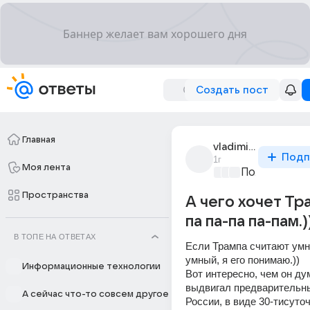
Создать пост
Главная
vladimir_ip_12
Подп
1г
Моя лента
Политически
Пространства
А чего хочет Тр
па па-па па-пам.)
В ТОПЕ НА ОТВЕТАХ
Если Трампа считают умны
умный, я его понимаю.)) 
Информационные технологии
Вот интересно, чем он дум
выдвигал предварительны
А сейчас что-то совсем другое
России, в виде 30-тисуточ