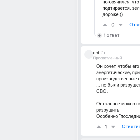
погорячился, что 
подтирается, зел
дороже.))
0
Отве
1 ответ
rrrrttt
1г
Просветленный
Он хочет, чтобы его 
энергетические, при
производственные 
... не были разруше
СВО.
Остальное можно по
разрушить.
Особенно "последних
1
Ответи