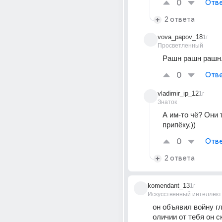
0
Отве
2 ответа
vova_papov_18
1г
Просветленный
Рашн рашн рашн.
0
Отве
vladimir_ip_12
1г
Знаток
А им-то чё? Они 
припёку.))
0
Отве
2 ответа
komendant_13
1г
Искусственный интеллект
он объявил войну гл
оличии от тебя он с