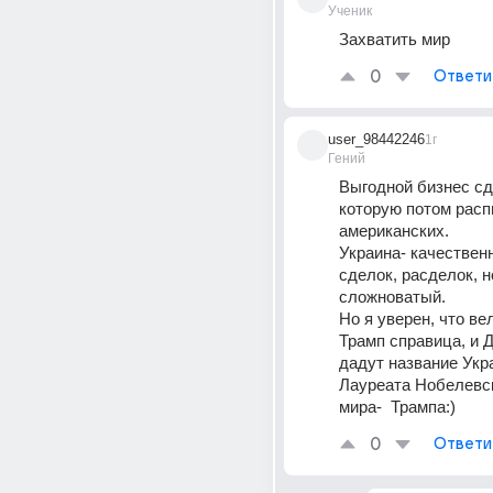
Ученик
Захватить мир
0
Ответи
user_98442246
1г
Гений
Выгодной бизнес сде
которую потом распи
американских.
Украина- качествен
сделок, расделок, но
сложноватый.
Но я уверен, что ве
Трамп справица, и Д
дадут название Укр
Лауреата Нобелевск
мира-  Трампа:)
0
Ответи