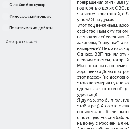
прекращения огня? ВВП у
О любви без купюр
повторять о целях СВО, к
являются константой, а Д
Философский вопрос
ушей? Я не думаю.  
Этот поц вежливым, абсо
Политические дебаты
свойственным ему тоном, 
не уважая собеседника. Эт
Смотреть все
закидоны, "ловушки", это ч
намерений? Нет, это оско
Однако, ВВП принял эту иг
и своим ответом, который 
Мы согласны на перемитрие
хорошенько Доню протрол
этот пассаж (не дословно): 
этого перемирия нужно ко
сделать, а что-то вообще 
удастся.)) 
Я думаю, это был гол, или
этой игре.)) А до этого еще
полиметаллы были, нытье
с помощью России бабла, 
А к чему сейчас он ведет?