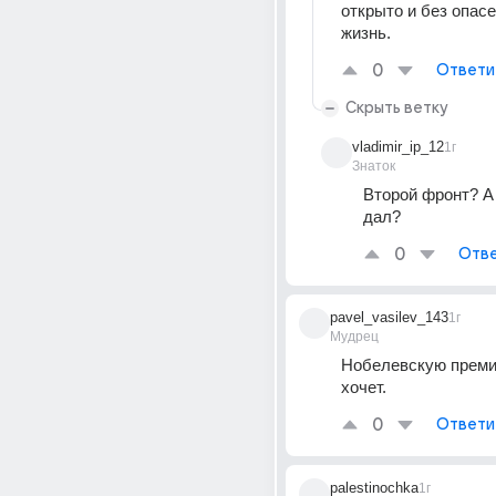
открыто и без опасе
жизнь.
0
Ответи
Скрыть ветку
vladimir_ip_12
1г
Знаток
Второй фронт? А 
дал?
0
Отве
pavel_vasilev_143
1г
Мудрец
Нобелевскую премию
хочет.
0
Ответи
palestinochka
1г