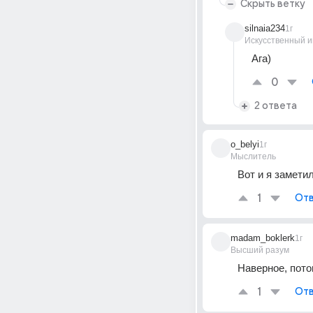
Скрыть ветку
silnaia234
1г
Искусственный и
Ага)
0
2 ответа
o_belyi
1г
Мыслитель
Вот и я замети
1
Отв
madam_boklerk
1г
Высший разум
Наверное, пото
1
Отв