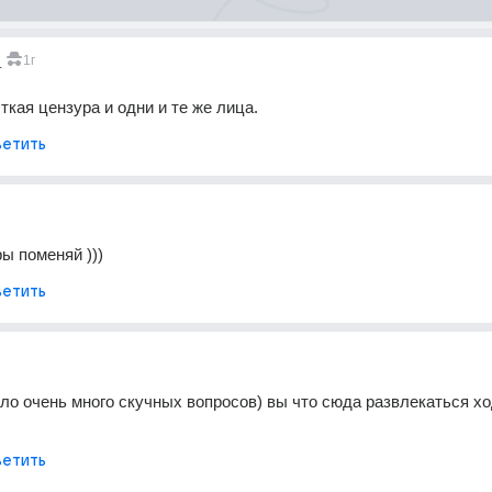
_
1г
ткая цензура и одни и те же лица.
етить
ы поменяй )))
етить
ало очень много скучных вопросов) вы что сюда развлекаться ход
етить