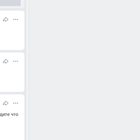
ите что 