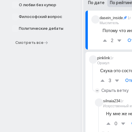
По дате
По рейтин
О любви без купюр
Философский вопрос
dasein_inside
1г
Мыслитель
Политические дебаты
Потому что ин
2
О
Смотреть все
pinklink
1г
Оракул
Скука-это сост
3
От
Скрыть ветку
silnaia234
1г
Искусственный и
Ну мне же не
0