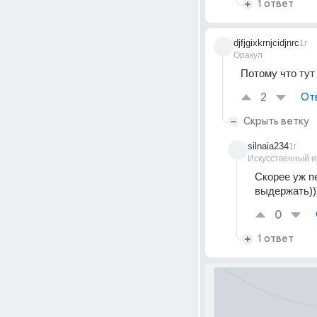
1 ответ
djfjgixkrnjcidjnrc
1г
Оракул
Потому что тут
2
От
Скрыть ветку
silnaia234
1г
Искусственный и
Скорее уж пе
выдержать))
0
1 ответ