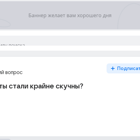
Подписа
й вопрос
ы стали крайне скучны?