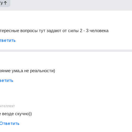
гу
тересные вопросы тут задают от силы 2 - 3 человека
тветить
ояние ума,а не реальности)
ветить
нтеллект
 везде скучно))
Ответить