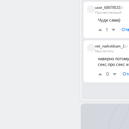
user_68978533
1г
Просветленный
Чуди сама)
1
Отв
net_narkotikam_1
1г
Мыслитель
наверно потому 
секс.про секс и
0
От