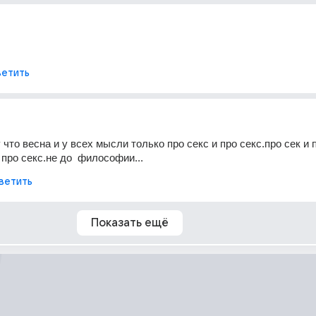
етить
что весна и у всех мысли только про секс и про секс.про сек и п
 про секс.не до  философии...
ветить
Показать ещё