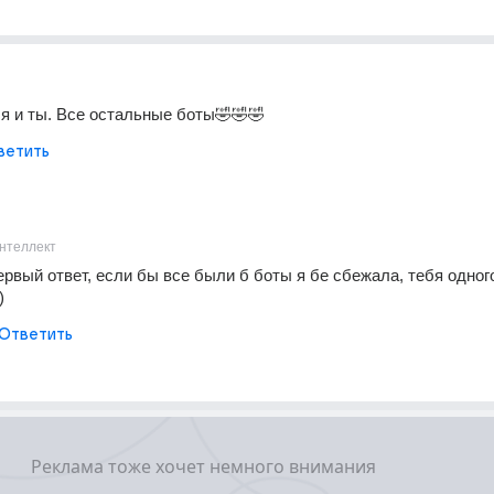
 я и ты. Все остальные боты🤣🤣🤣
ветить
нтеллект
рвый ответ, если бы все были б боты я бе сбежала, тебя одного
)
Ответить