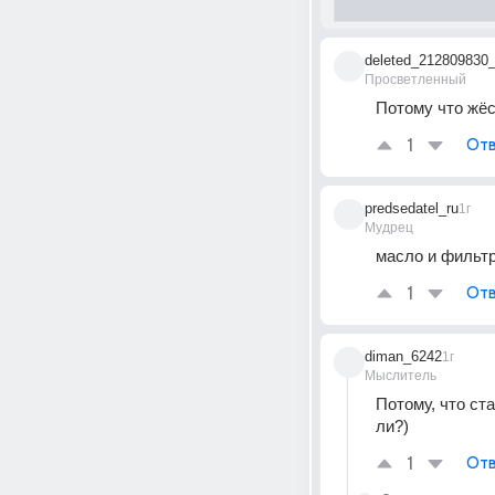
deleted_212809830
Просветленный
Потому что жёс
1
Отв
predsedatel_ru
1г
Мудрец
масло и фильтр
1
Отв
diman_6242
1г
Мыслитель
Потому, что ст
ли?)
1
Отв