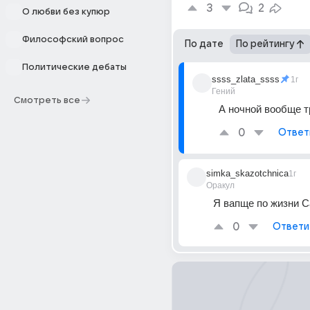
3
2
О любви без купюр
Философский вопрос
По дате
По рейтингу
Политические дебаты
ssss_zlata_ssss
1г
Гений
Смотреть все
А ночной вообще т
0
Ответ
simka_skazotchnica
1г
Оракул
Я вапще по жизни С
0
Ответи