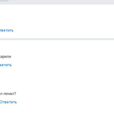
тветить
жарили
ветить
ёл пенал?
Ответить