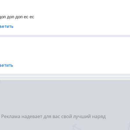
оп доп доп ес ес
ветить
ветить