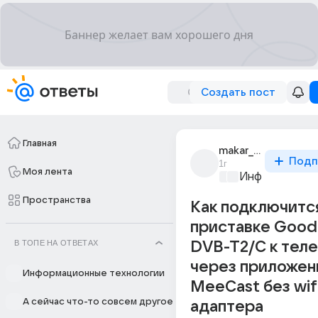
Создать пост
Главная
makar_kazakov_23
Подп
1г
Моя лента
Информационн
Пространства
Как подключится
приставке Good
В ТОПЕ НА ОТВЕТАХ
DVB-T2/C к тел
через приложен
Информационные технологии
MeeCast без wif
А сейчас что-то совсем другое
адаптера