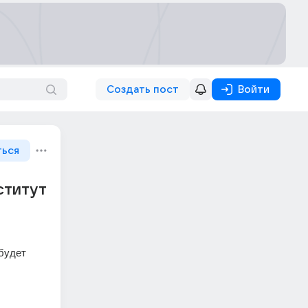
Создать пост
Войти
ться
ститут
будет 