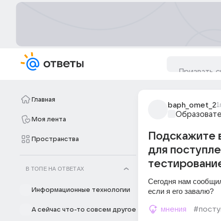
Главная
baph_omet_2
1
Образовате
Моя лента
Подскажите в
Пространства
для поступле
тестировани
В ТОПЕ НА ОТВЕТАХ
Сегодня нам сообщил
Информационные технологии
если я его завалю?
мнения
#посту
А сейчас что-то совсем другое