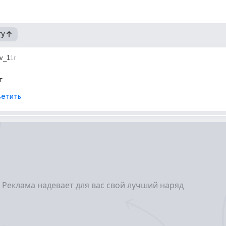
гу
v_1
1г
т
етить