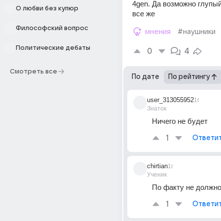
4gen. Да возможно глупый
О любви без купюр
все же
Философский вопрос
мнения
#наушники
Политические дебаты
0
4
Смотреть все
По дате
По рейтингу
user_313055952
1г
Знаток
Ничего не будет
1
Ответи
chirtian
1г
Ученик
По факту не должно
1
Ответи