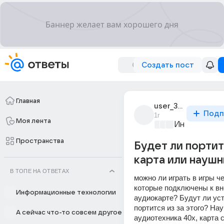
Создать пост
Главная
user_313968962
Подп
1г
Моя лента
Информацио
Пространства
Будет ли портит
карта или наушн
В ТОПЕ НА ОТВЕТАХ
можно ли играть в игры ч
которые подключены к вн
Информационные технологии
аудиокарте? Будут ли уст
портится из за этого? Нау
А сейчас что-то совсем другое
аудиотехника 40х, карта с