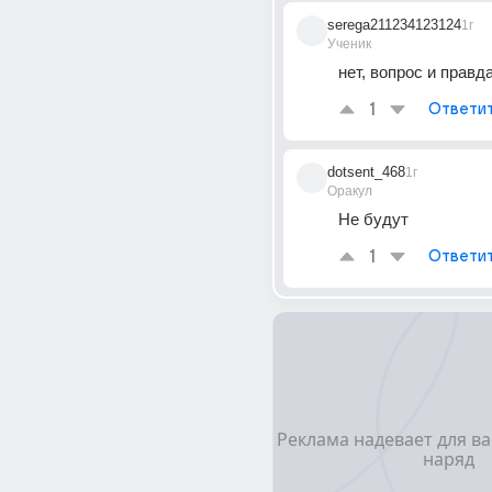
serega211234123124
1г
Ученик
нет, вопрос и правд
1
Ответи
dotsent_468
1г
Оракул
Не будут
1
Ответи