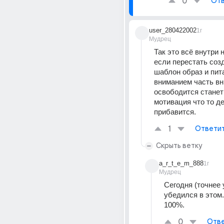
0
Отв
user_280422002
1г
Мудрец
Так это всё внутри н
если перестать созд
шаблон образ и пита
вниманием часть вн
освободится станет 
мотивация что то де
прибавится.
1
Ответи
Скрыть ветку
a_r_t_e_m_888
1г
Мудрец
Сегодня (точнее 
убедился в этом.
100%.
0
Отве