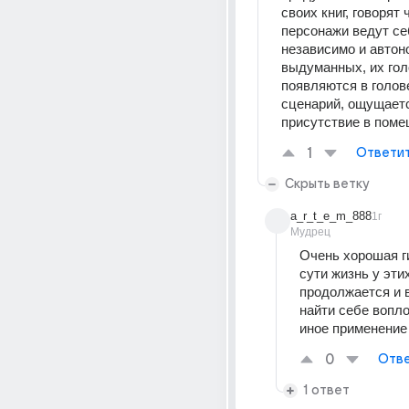
своих книг, говорят ч
персонажи ведут се
независимо и автон
выдуманных, их гол
появляются в голове
сценарий, ощущаетс
присутствие в помещ
1
Ответи
Скрыть ветку
a_r_t_e_m_888
1г
Мудрец
Очень хорошая г
сути жизнь у этих
продолжается и 
найти себе вопло
иное применение
0
Отве
1 ответ