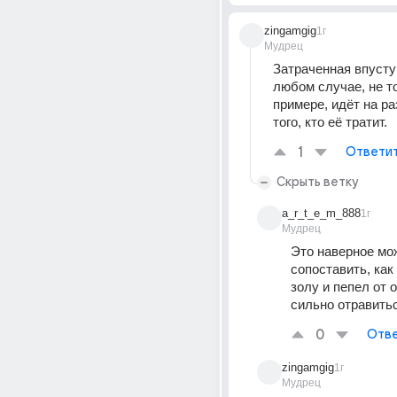
zingamgig
1г
Мудрец
Затраченная впустую
любом случае, не то
примере, идёт на ра
того, кто её тратит.
1
Ответи
Скрыть ветку
a_r_t_e_m_888
1г
Мудрец
Это наверное мо
сопоставить, как
золу и пепел от 
сильно отравитьс
0
Отве
zingamgig
1г
Мудрец