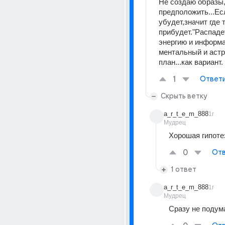
Не создаю образы,
предположить...Есл
убудет,значит где т
прибудет."Распадет
энергию и информа
ментальный и астр
план...как вариант.
1
Ответ
Скрыть ветку
a_r_t_e_m_888
1г
Мудрец
Хорошая гипоте
0
Отв
1 ответ
a_r_t_e_m_888
1г
Мудрец
Сразу не подум