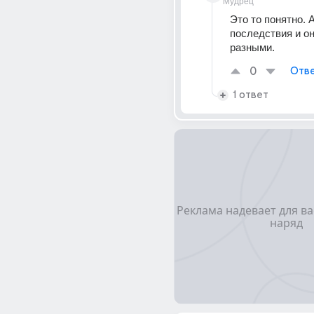
Мудрец
Это то понятно. 
последствия и он
разными.
0
Отве
1 ответ