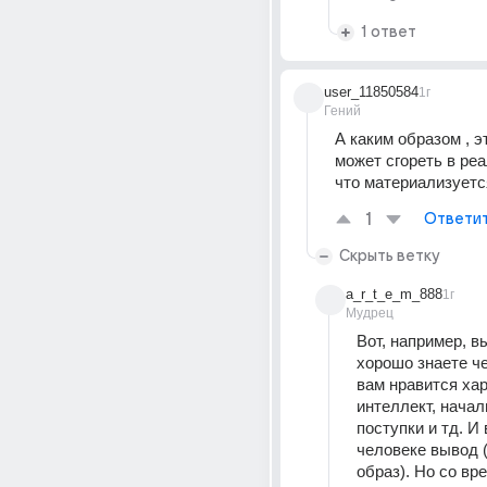
1 ответ
user_11850584
1г
Гений
А каким образом , эт
может сгореть в реал
что материализуется
1
Ответи
Скрыть ветку
a_r_t_e_m_888
1г
Мудрец
Вот, например, вы
хорошо знаете че
вам нравится хар
интеллект, начал
поступки и тд. И 
человеке вывод (
образ). Но со вр