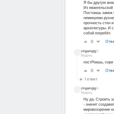
Я бы другую анал
Из евангельской 
Постоишь замок н
неминуемо рухнет
прочность стен и
архитектуры. И с
собой погребёт.
0
Отве
zingamgig
1г
Мудрец
постРоишь, сори 
0
Отве
1 ответ
zingamgig
1г
Мудрец
Ну да. Строить з
- значит создават
мировоззрение на