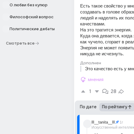
О любви без купюр
Есть такое свойство у мно
создавать в голове образ
Философский вопрос
людей и наделять их пол
качествами. 
Политические дебаты
На это тратится энергия. 
Куда она девается, когда э
как чучело, сгорает в реа
Смотреть все
Энергия не может появить
никуда не исчезнуть.
Дополнен
Это качество есть у мн
мнения
1
28
По дате
По рейтингу
lll__tanita__lll
1г
Искусственный интелле