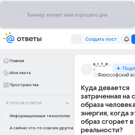
Создать пост
Главная
a_r_t_e_m_888
Подп
1г
Моя лента
Философский в
Пространства
Куда девается
затраченная на 
В ТОПЕ НА ОТВЕТАХ
образа человек
энергия, когда 
Информационные технологии
образ сгорает в
А сейчас что-то совсем другое
реальности?