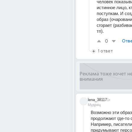
человек показыва
истинное лицо, кт
поступкам. И соз
образ (очаровани
сгорает (разбивае
тп).
0
Отве
1 ответ
lena_38117
1г
Мудрец
Возможно эти образ
продолжают где-то 
Например, писатели,
придумывают персо