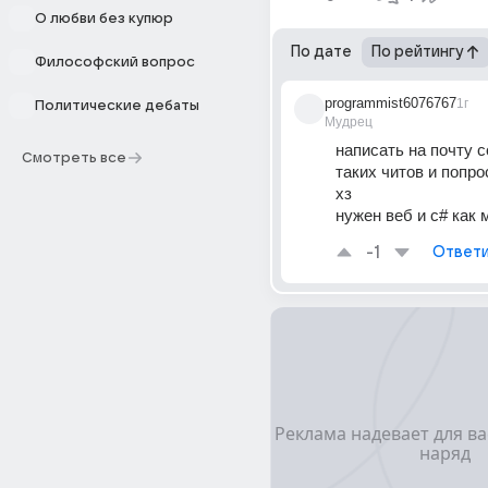
О любви без купюр
По дате
По рейтингу
Философский вопрос
programmist6076767
1г
Политические дебаты
Мудрец
написать на почту с
Смотреть все
таких читов и попро
хз
нужен веб и c# как
-1
Ответи