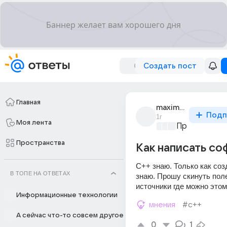
Создать пост
Главная
maxim_zaitsew
Подп
1г
Моя лента
Программир
Пространства
Как написать соф
C++ знаю. Только как созд
В ТОПЕ НА ОТВЕТАХ
знаю. Прошу скинуть пол
источники где можно это
Информационные технологии
мнения
#c++
А сейчас что-то совсем другое
0
1