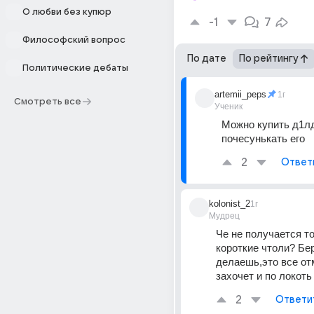
О любви без купюр
-1
7
Философский вопрос
По дате
По рейтингу
Политические дебаты
artemii_peps
1г
Смотреть все
Ученик
Можно купить д1лд
почесунькать его
2
Ответ
kolonist_2
1г
Мудрец
Че не получается то
короткие чтоли? Бер
делаешь,это все от
захочет и по локоть
2
Ответи