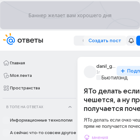
Создать пост
Главная
danil_gaev_36
Подп
1г
Моя лента
Бьютилэнд
Пространства
ЯТо делать если
чешется, а ну п
В ТОПЕ НА ОТВЕТАХ
получается поч
ЯТо делать если очко чеше
Информационные технологии
прям не получается поче
А сейчас что-то совсем другое
мнения