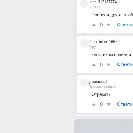
user_312187774
1г
Знаток
Попроси друга, что
0
Ответи
dima_bilan_1667
1г
Гуру
хвостиком повиляй
0
Ответи
grpusmsq
1г
Просветленный
Отрезать
0
Ответи