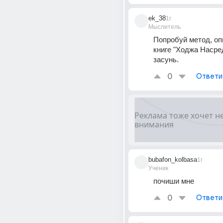
ek_38
1г
Мыслитель
Попробуй метод, оп
книге "Ходжа Насред
засунь.
0
Ответи
bubafon_kolbasa
1г
Ученик
почиши мне
0
Ответи