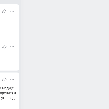
 меди(с 
рение) и 
 углерод 