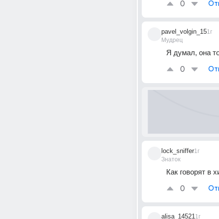
0
От
pavel_volgin_15
1г
Мудрец
Я думал, она т
0
От
lock_sniffer
1г
Знаток
Как говорят в х
0
От
alisa_14521
1г