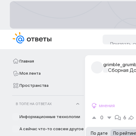
Главная
grimble_grumb
Сборная Д
Моя лента
Пространства
В ТОПЕ НА ОТВЕТАХ
мнения
Информационные технологии
0
6
А сейчас что-то совсем другое
По дате
По рейтин