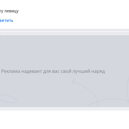
ту певицу
ветить