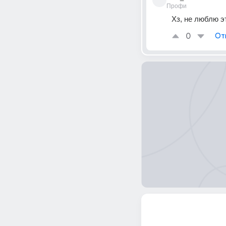
Профи
Хз, не люблю э
0
От