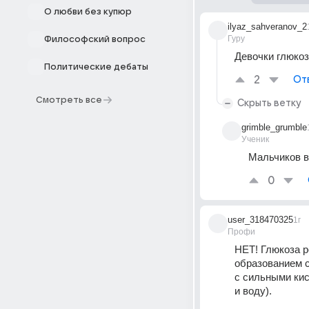
О любви без купюр
ilyaz_sahveranov_2
Гуру
Философский вопрос
Девочки глюкоз
Политические дебаты
2
От
Смотреть все
Скрыть ветку
grimble_grumble
Ученик
Мальчиков в
0
user_318470325
1г
Профи
НЕТ! Глюкоза р
образованием с
с сильными кис
и воду).