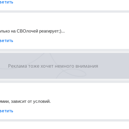
ветить
олько на СВОлочей реагирует;)...
ветить
имии, зависит от условий.
ветить