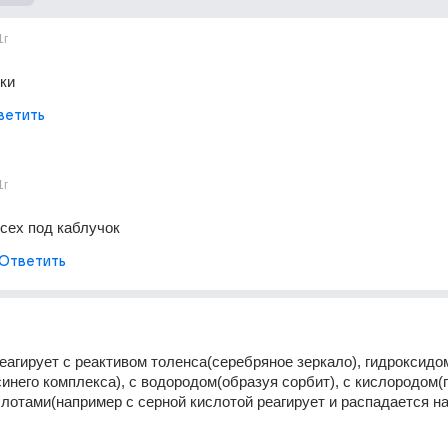
1г
ки
ветить
1г
сех под каблучок
Ответить
еагирует с реактивом толенса(серебряное зеркало), гидроксидом
инего комплекса), с водородом(образуя сорбит), с кислородом(го
лотами(например с серной кислотой реагирует и распадается на