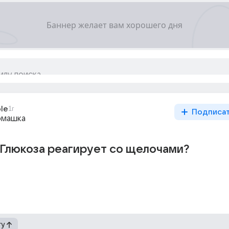
le
1г
Подписа
омашка
Глюкоза реагирует со щелочами?
гу