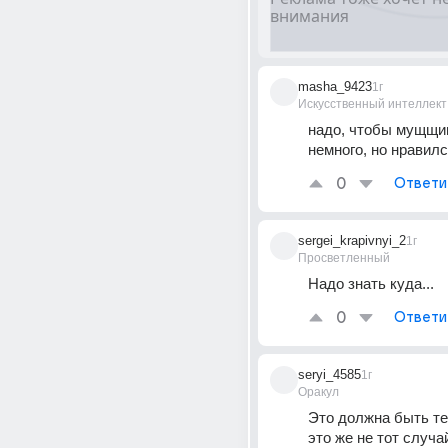
masha_9423
1г
Искусственный интеллект
надо, чтобы мущщин
немного, но нравил
0
Ответи
sergei_krapivnyi_2
1г
Просветленный
Надо знать куда...
0
Ответи
seryi_4585
1г
Оракул
Это должна быть тетк
это же не тот случай