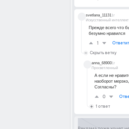
svetlana_11131
1г
Искусственный интеллект
Прежде всего что бы
безумно нравился
1
Ответи
Скрыть ветку
anna_68900
1г
Просветленный
А если не нравитс
наоборот мерзко,
Согласны?
0
Отве
1 ответ