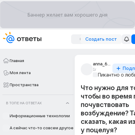
Создать пост
Главная
anna_68900
Подп
1г
Моя лента
Пикантно о люб
Пространства
Что нужно для т
чтобы во время
В ТОПЕ НА ОТВЕТАХ
почувствовать
возбуждение? Т
Информационные технологии
сказать, какая 
А сейчас что-то совсем другое
у поцелуя?