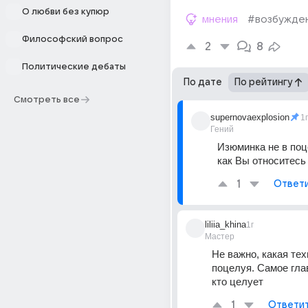
О любви без купюр
мнения
#возбужде
Философский вопрос
2
8
Политические дебаты
По дате
По рейтингу
Смотреть все
supernovaexplosion
1г
Гений
Изюминка не в поце
как Вы относитесь 
1
Ответ
liliia_khina
1г
Мастер
Не важно, какая техн
поцелуя. Самое глав
кто целует
1
Ответи