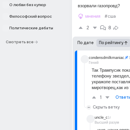
О любви без купюр
взорвали газопровд?
мнения
#сша
Философский вопрос
2
8
Политические дебаты
Смотреть все
По дате
По рейтингу
condensdmilkmaniac
Гений
Так Трампусик пока 
телефону звездел,
укражопе поставлял
миротворец,как из 
1
Ответ
Скрыть ветку
uncle_c
1г
Высший разум
чую, наши опять