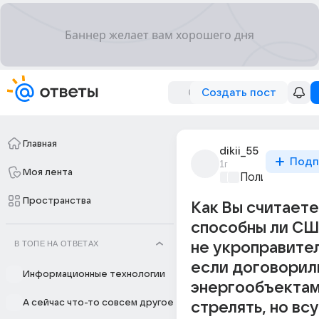
Создать пост
Главная
dikii_55
Подп
1г
Моя лента
Политические
Пространства
Как Вы считаете
способны ли СШ
В ТОПЕ НА ОТВЕТАХ
не укроправите
если договорил
Информационные технологии
энергообъектам
А сейчас что-то совсем другое
стрелять, но всу