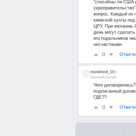
"способны ли США в
укроправительство"
вопрос. Каждый из ч
киевской хунты под 
ЦРУ. При желании, 
день могут сделать и
его подельников нищ
несчастными.
0
Ответи
morekhod_10
1г
Высший разум
Чего договорились??
подписанный догово
ГДЕ??
0
Ответи