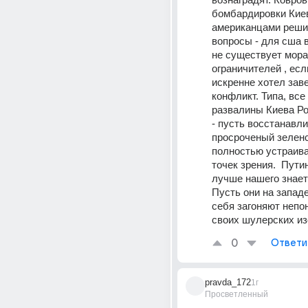
бомбардировки Киев
американцами реши
вопросы - для сша в
не существует мора
ограничителей , если
искренне хотел зав
конфликт. Типа, все 
развалины Киева Ро
- пусть восстанавли
просроченый зеленск
полностью устраивае
точек зрения.  Путин
лучше нашего знает 
Пусть они на западе
себя загоняют непон
своих шулерских из
0
Ответи
pravda_172
1г
Просветленный