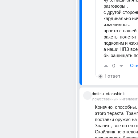
разговоры.. 
с другой стороны
кардинально нич
изменилось. 
просто с нашей 
ракеты полетят 
подкопим и жах
а наши НПЗ всё 
бы защищать по
0
Отв
1 ответ
dmitriu_vtorushin
1г
Искусственный интеллект
Конечно, способны. 
этого теракта  Трам
поставки оружия на 
Значит , все по его 
Скайлинк не отключа
вознаградят. Ковров