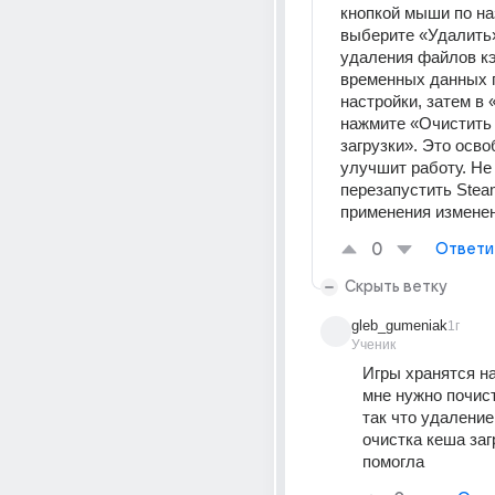
кнопкой мыши по на
выберите «Удалить»
удаления файлов кэ
временных данных п
настройки, затем в «
нажмите «Очистить 
загрузки». Это осво
улучшит работу. Не 
перезапустить Stea
применения изменен
0
Ответи
Скрыть ветку
gleb_gumeniak
1г
Ученик
Игры хранятся на 
мне нужно почист
так что удаление 
очистка кеша загр
помогла