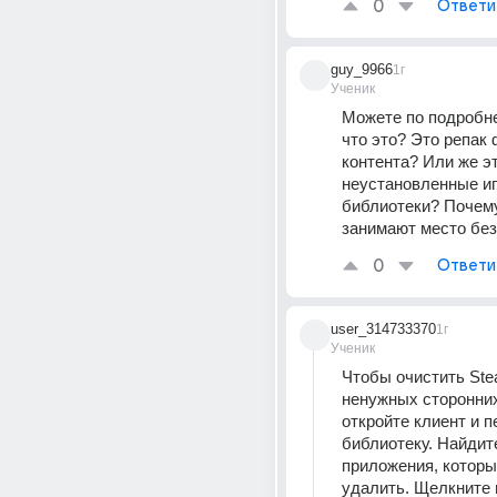
0
Ответи
guy_9966
1г
Ученик
Можете по подробне
что это? Это репак 
контента? Или же это
неустановленные иг
библиотеки? Почему
занимают место без
0
Ответи
user_314733370
1г
Ученик
Чтобы очистить Ste
ненужных сторонних
откройте клиент и п
библиотеку. Найдите
приложения, которые
удалить. Щелкните 