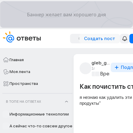
Создать пост
Главная
gleb_gumeniak
Подп
1г
Моя лента
Время игр
+1
Пространства
Как почистить с
я незнаю как удалить эти 
В ТОПЕ НА ОТВЕТАХ
продукты"
Информационные технологии
А сейчас что-то совсем другое