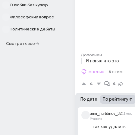
О любви без купюр
Философский вопрос
Политические дебаты
Смотреть все
Дополнен
Я понял что это
мнения
#стим
4
4
По дате
По рейтингу
amir_nurtdinov_32
11мес
Ученик
так как удалить