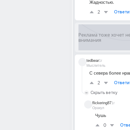
Жадностью.
2
Ответи
tedbear
1г
Мыслитель
С севера более нр
2
Ответи
Скрыть ветку
flickering87
1г
Оракул
Чушь
0
Отве