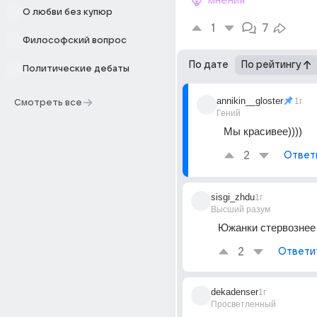
мнения
О любви без купюр
1
7
Философский вопрос
По дате
По рейтингу
Политические дебаты
annikin__gloster
1г
Смотреть все
Гений
Мы красивее))))
2
Ответ
sisgi_zhdu
1г
Высший разум
Южанки стервознее 
2
Ответи
dekadenser
1г
Просветленный