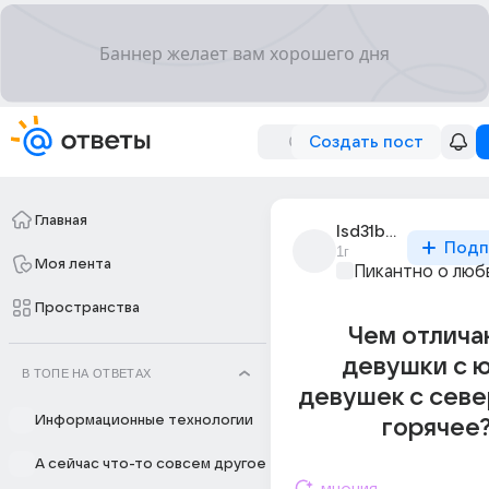
Создать пост
Главная
lsd31berserk
Подп
1г
Моя лента
Пикантно о люб
Пространства
Чем отлича
девушки с ю
В ТОПЕ НА ОТВЕТАХ
девушек с севе
Информационные технологии
горячее?
А сейчас что-то совсем другое