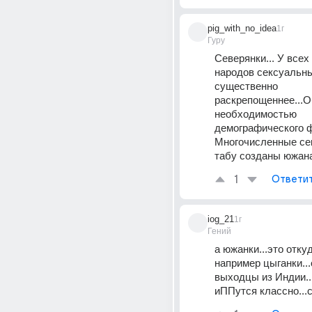
pig_with_no_idea
1г
Гуру
Северянки... У всех
народов сексуальны
существенно 
раскрепощеннее...О
необходимостью 
демографического ф
Многочисленные се
табу созданы южан
1
Ответи
iog_21
1г
Гений
а южанки...это отку
например цыганки...
выходцы из Индии..
иППутся классно...с