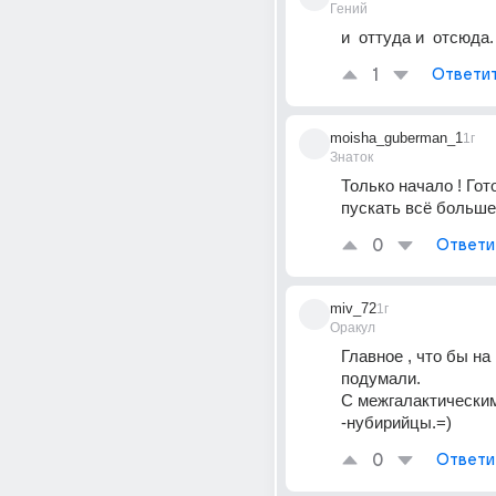
Гений
и  оттуда и  отсюда.
1
Ответи
moisha_guberman_1
1г
Знаток
Только начало ! Гото
пускать всё больше
0
Ответи
miv_72
1г
Оракул
Главное , что бы на 
подумали. 
С межгалактическим
-нубирийцы.=)
0
Ответи