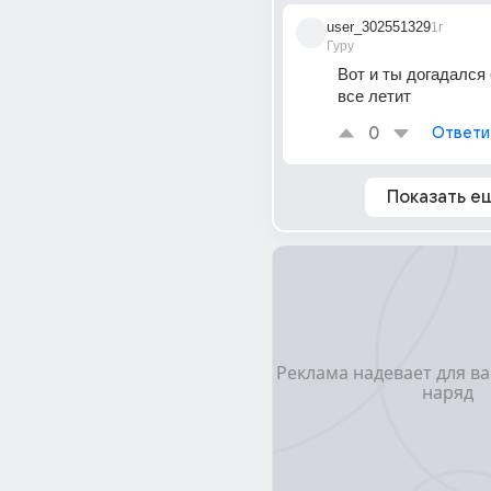
user_302551329
1г
Гуру
Вот и ты догадался 
все летит
0
Ответи
Показать е