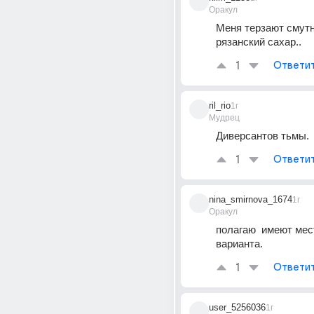
Оракул
Меня терзают смутн
рязанский сахар..
1
Ответи
ril_rio
1г
Мудрец
Диверсантов тьмы.
1
Ответи
nina_smirnova_1674
1г
Оракул
полагаю  имеют мест
варианта.
1
Ответи
user_5256036
1г