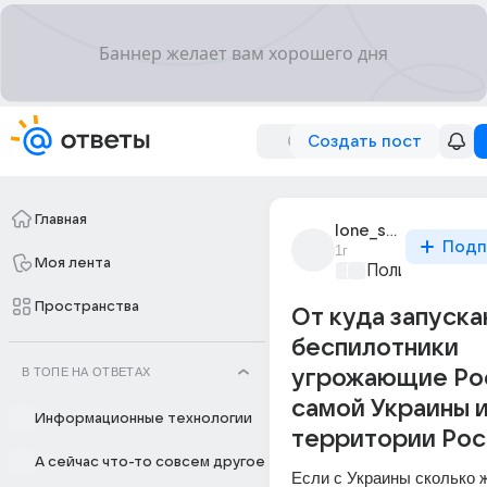
Создать пост
Главная
lone_star_22
Подп
1г
Моя лента
Политические
Пространства
От куда запуск
беспилотники
В ТОПЕ НА ОТВЕТАХ
угрожающие Рос
самой Украины и
Информационные технологии
территории Рос
А сейчас что-то совсем другое
Если с Украины сколько ж