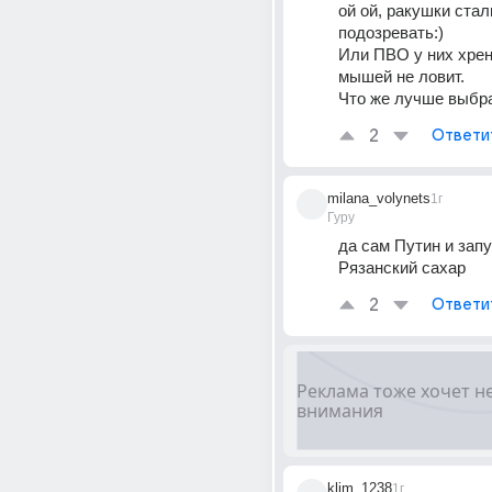
ой ой, ракушки стали
подозревать:)
Или ПВО у них хрен
мышей не ловит.
Что же лучше выбра
2
Ответи
milana_volynets
1г
Гуру
да сам Путин и запус
Рязанский сахар
2
Ответи
klim_1238
1г