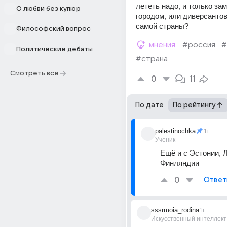
лететь надо, и только зам
О любви без купюр
городом, или диверсантов
самой страны?
Философский вопрос
мнения
#россия
#
Политические дебаты
#страна
Смотреть все
0
11
По дате
По рейтингу
palestinochka
1г
Ученик
Ещё и с Эстонии, Л
Финляндии
0
Ответ
sssrmoia_rodina
1г
Искусственный интеллект