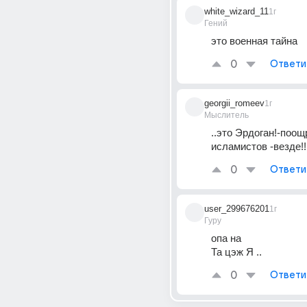
white_wizard_11
1г
Гений
это военная тайна
0
Ответи
georgii_romeev
1г
Мыслитель
..это Эрдоган!-поощ
исламистов -везде!!
0
Ответи
user_299676201
1г
Гуру
опа на
Та цэж Я ..
0
Ответи