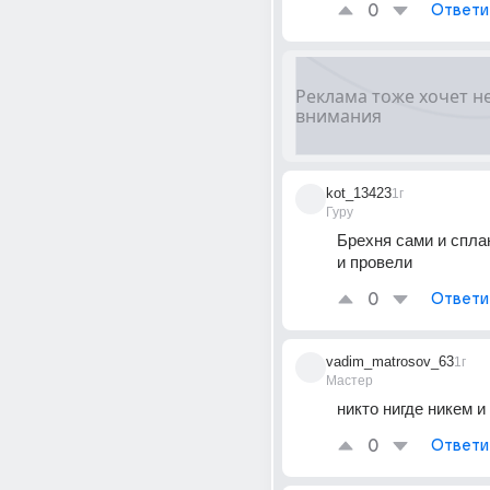
0
Ответи
kot_13423
1г
Гуру
Брехня сами и спла
и провели
0
Ответи
vadim_matrosov_63
1г
Мастер
никто нигде никем и
0
Ответи