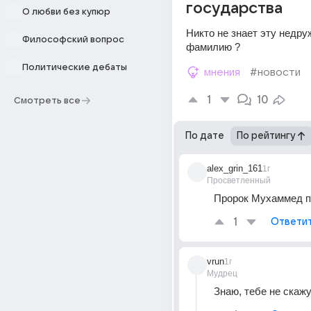
государства
О любви без купюр
Никто не знает эту недру
Философский вопрос
фамилию ?
Политические дебаты
мнения
#новости
1
10
Смотреть все
По дате
По рейтингу
alex_grin_161
1г
Просветленный
Пророк Мухаммед п
1
Ответи
vrun
1г
Мудрец
Знаю, тебе не скажу