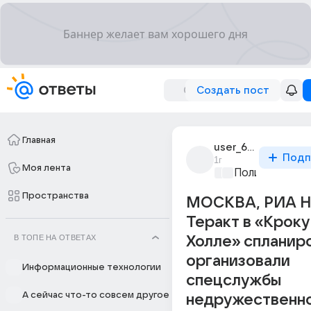
Создать пост
Главная
user_60079902
Подп
1г
Моя лента
Политические
Пространства
МОСКВА, РИА Н
Теракт в «Кроку
В ТОПЕ НА ОТВЕТАХ
Холле» спланир
организовали
Информационные технологии
спецслужбы
А сейчас что-то совсем другое
недружественн