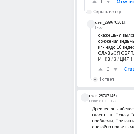
1
Ответи
Скрыть ветку
user_299676201
1г
Гуру
скажешь- я выясн
сожжения ведьмы
кг - надо 10 веде
СЛАВЬСЯ СВЯТ
ИНКВИЗИЦИЯ !
0
Отве
1 ответ
user_28787145
1г
Просветленный
Древнее английское
гласит - «...Пока у Р
проблемы, Британия
спокойно править ми