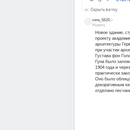
12
Скрыть ветку
vera_5620
1г
Мудрец
Новое здание, ст
проекту академик
архитектуры Гер
при участии архи
Густава фон Голи
Гуна было заложе
1904 года и через
практически зако
Оно было облицо
декоративным ки
отделано песчан