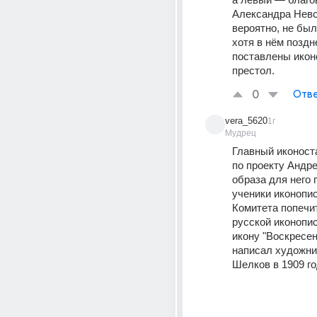
Александра Невск
вероятно, не был
хотя в нём поздн
поставлены иконо
престол.
0
Отве
vera_5620
1г
Мудрец
Главный иконост
по проекту Андрея
образа для него 
ученики иконопи
Комитета попечит
русской иконопис
икону "Воскресен
написал художник
Шелков в 1909 го