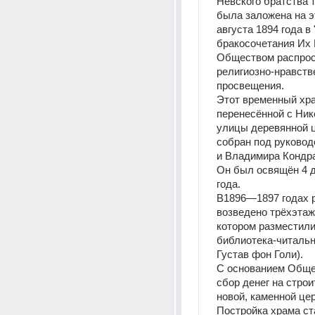
Невского братства т
была заложена на э
августа 1894 года в 
бракосочетания Их 
Обществом распрос
религиозно-нравстве
просвещения. 
Этот временный хра
перенесённой с Ник
улицы деревянной ц
собран под руковод
и Владимира Кондра
Он был освящён 4 д
года.
В1896—1897 годах 
возведено трёхэтажн
котором разместили
библиотека-читальня
Густав фон Голи).
С основанием Обще
сбор денег на строи
новой, каменной цер
Постройка храма ст