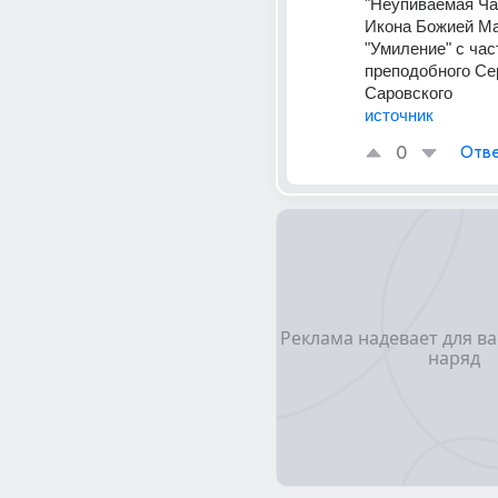
"Неупиваемая Ча
Икона Божией Ма
"Умиление" с час
преподобного Се
Саровского
источник
0
Отве