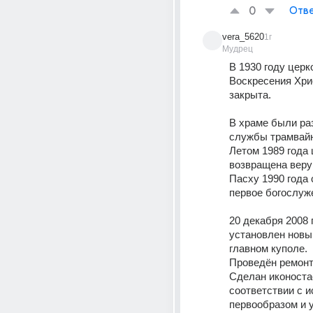
0
Отве
vera_5620
1г
Мудрец
В 1930 году церко
Воскресения Хри
закрыта. 
В храме были ра
службы трамвайн
Летом 1989 года 
возвращена веру
Пасху 1990 года 
первое богослуже
20 декабря 2008 г
установлен новый
главном куполе. 
Проведён ремонт
Сделан иконостас
соответствии с и
первообразом и у