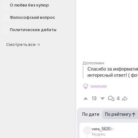
О любви без купюр
Философский вопрос
Политические дебаты
Смотреть все
Дополнен
Спасибо за информатив
интересный ответ! ( фото
мнения
13
4
По дате
По рейтингу
vera_5620
1г
Мудрец