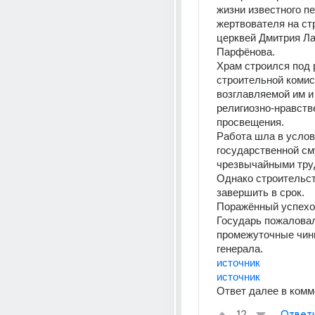
жизни известного пе
жертвователя на ст
церквей Дмитрия Ла
Парфёнова. 
Храм строился под 
строительной комисс
возглавляемой им и
религиозно-нравстве
просвещения.
Работа шла в услов
государственной см
чрезвычайными труд
Однако строительст
завершить в срок.
Поражённый успехо
Государь пожаловал
промежуточные чины
генерала.
источник
источник
Ответ далее в комме
Ответ