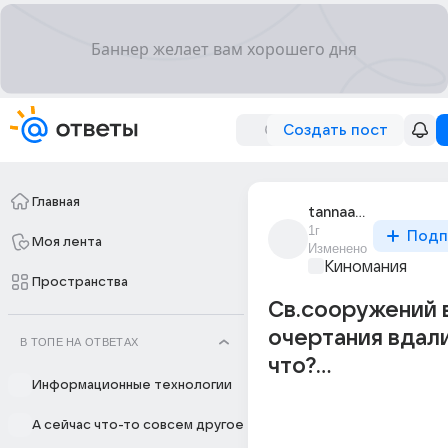
Создать пост
Главная
tannaanna
1г
Подп
Моя лента
Изменено
Киномания
Пространства
Св.сооружений 
очертания вдал
В ТОПЕ НА ОТВЕТАХ
что?...
Информационные технологии
А сейчас что-то совсем другое