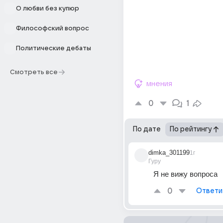
О любви без купюр
Философский вопрос
Политические дебаты
Смотреть все
мнения
0
1
По дате
По рейтингу
dimka_301199
1г
Гуру
Я не вижу вопроса
0
Ответи