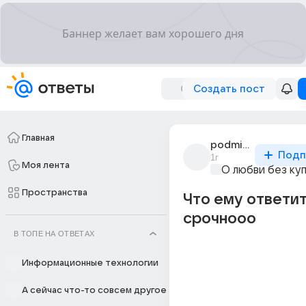
Создать пост
Главная
podmidor_ka
Подп
1г
Моя лента
О любви без ку
Пространства
Что ему ответит
срочнооо
В ТОПЕ НА ОТВЕТАХ
Информационные технологии
А сейчас что-то совсем другое