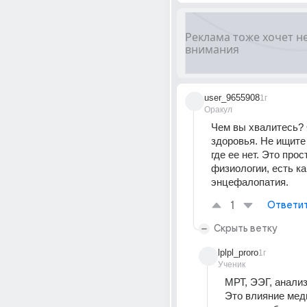
user_9655908
1г
Оракул
Чем вы хвалитесь? 
здоровья. Не ищите 
где ее нет. Это прос
физиологии, есть как
энцефалопатия.
1
Ответи
Скрыть ветку
lplpl_proro
1г
Ученик
МРТ, ЭЭГ, анализ
Это влияние меди