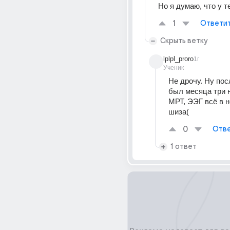
Но я думаю, что у т
1
Ответи
Скрыть ветку
lplpl_proro
1г
Ученик
Не дрочу. Ну пос
был месяца три н
МРТ, ЭЭГ всё в н
шиза(
0
Отве
1 ответ