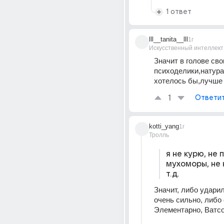
1 ответ
lll__tanita__lll
1г
Искусственный интеллект
Значит в голове свои
психоделики,натура
хотелось бы,лучше 
1
Ответи
kotti_yang
1г
Тролль
я не курю, не п
мухоморы, не 
т.д.
Значит, либо ударил
очень сильно, либо
Элементарно, Ватсон.