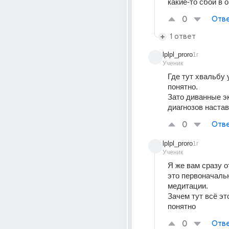
какие-то сбои в 
0
Отве
1 ответ
lplpl_proro
1г
Ученик
Где тут хвальбу 
понятно. 
Зато диванные э
диагнозов наста
0
Отве
lplpl_proro
1г
Ученик
Я же вам сразу от
это первоначальн
медитации. 
Зачем тут всё это
понятно
0
Отве