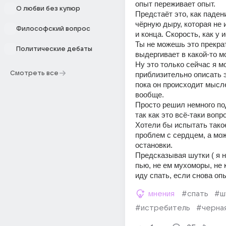
опыт переживает опыт. 
О любви без купюр
Предстаёт это, как паден
чёрную дыру, которая не 
Философский вопрос
и конца. Скорость, как у 
Ты не можешь это прекрат
Политические дебаты
выдергивает в какой-то м
Ну это только сейчас я мог
Смотреть все
приблизительно описать эт
пока он происходит мысле
вообще. 
Просто решил немного под
так как это всё-таки вопрос
Хотели бы испытать такое
проблем с сердцем, а може
остановки. 
Предсказывая шутки ( я не
пью, не ем мухоморы, не к
иду спать, если снова оп
мнения
#спать
#ш
#истребитель
#черна