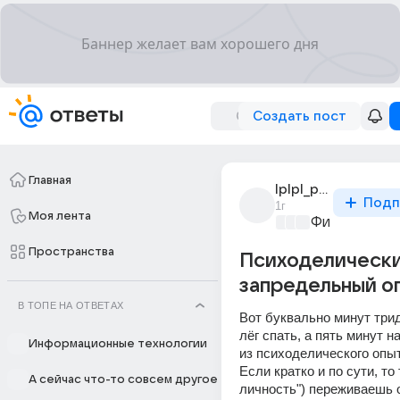
Создать пост
Главная
lplpl_proro
Подп
1г
Моя лента
Философски
Пространства
Психоделическ
запредельный о
В ТОПЕ НА ОТВЕТАХ
Вот буквально минут трид
лёг спать, а пять минут н
Информационные технологии
из психоделического опыт
Если кратко и по сути, то т
А сейчас что-то совсем другое
личность") переживаешь о