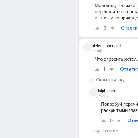
Молодец, только от 
переходите на соль. 
выгляжу на приход
2
Ответи
aleks_fishangle
1г
Гений
Что спросить хотел.
1
Ответи
Скрыть ветку
lplpl_proro
1г
Ученик
Попробуй перечит
раскрытыми гла
0
Отве
1 ответ