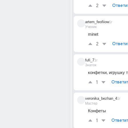
2
Ответи
artem_feofiiow
1г
Ученик
minet
2
Ответи
fufi_7
1г
Знаток
конфетки, игрушку 
1
Ответи
veronika_bezhan_4
1г
Мастер
Конфеты
1
Ответи