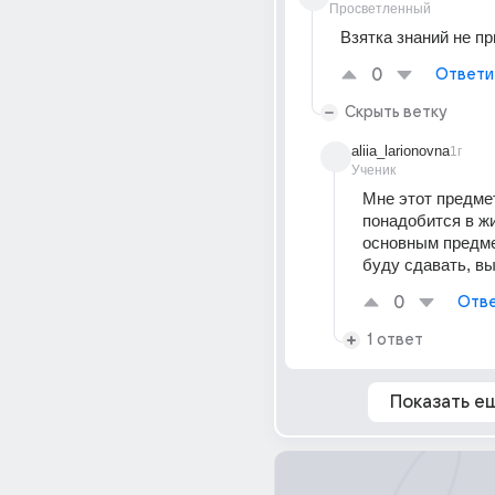
Просветленный
Взятка знаний не пр
0
Ответи
Скрыть ветку
aliia_larionovna
1г
Ученик
Мне этот предмет
понадобится в жиз
основным предме
буду сдавать, вы
0
Отве
1 ответ
Показать е