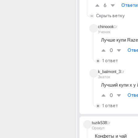
6
Ответи
Скрыть ветку
chinoook
1г
Ученик
Лучше купи Raze
0
Отве
1 ответ
k_balmont_3
1г
Знаток
Лучший купи х у
0
Отве
1 ответ
tuzik538
1г
Оракул
Конфеты и чай