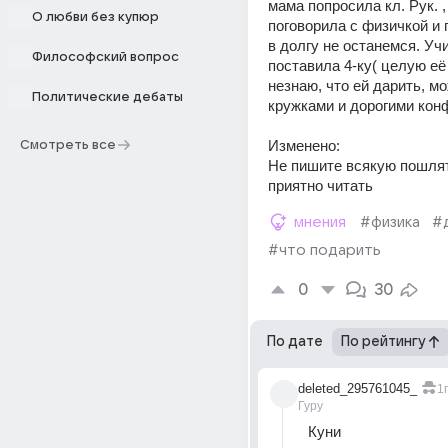
мама попросила кл. Рук. ,
О любви без купюр
поговорила с физичкой и п
в долгу не останемся. Уч
Философский вопрос
поставила 4-ку( целую её 
незнаю, что ей дарить, мо
Политические дебаты
кружками и дорогими кон
Изменено:
Смотреть все
Не пишите всякую пошляти
приятно читать
мнения
#физика
#
#что подарить
0
30
По дате
По рейтингу
deleted_295761045_
1г
Гуру
Куни