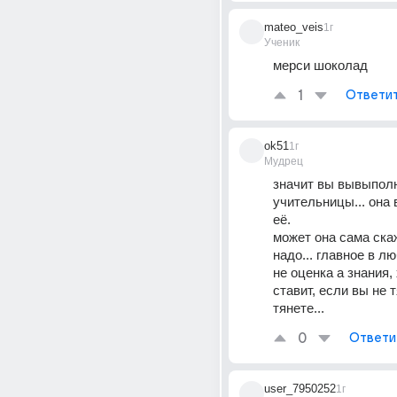
mateo_veis
1г
Ученик
мерси шоколад
1
Ответи
ok51
1г
Мудрец
значит вы вывыполн
учительницы... она в
её.
может она сама скаже
надо... главное в л
не оценка а знания, 
ставит, если вы не т
тянете...
0
Ответи
user_7950252
1г