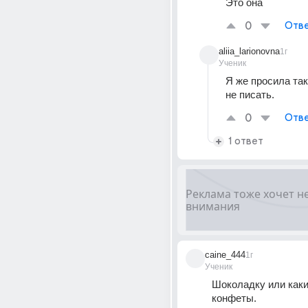
Это она
0
Отве
aliia_larionovna
1г
Ученик
Я же просила так
не писать.
0
Отве
1 ответ
caine_444
1г
Ученик
Шоколадку или каки
конфеты.