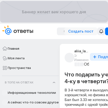
Создать пост
Главная
aliia_larionovna
1г
Подп
Моя лента
Изменено
Образовател
Пространства
Что подарить уч
4-ку в четверти
В ТОПЕ НА ОТВЕТАХ
В 3-й четверти я выходила
Информационные технологии
хорошисткой, но физика в
Бал был 3.33 не хотелось
А сейчас что-то совсем другое
троечницой с одной тройк