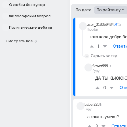
О любви без купюр
По дате
По рейтингу
Философский вопрос
user_318359484
1г
Политические дебаты
Профи
кока кола добри б
Смотреть все
1
Ответ
Скрыть ветку
flower999
1г
Гуру
ДА ТЫ КЬЮЮЮ
0
Отв
baber228
1г
Гуру
а какать умеют?
3
Ответи