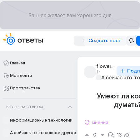
Создать пост
Главная
flower999
Подп
1г
Моя лента
А сейчас что-т
Пространства
Умеют ли ко
думать
В ТОПЕ НА ОТВЕТАХ
Информационные технологии
мнения
А сейчас что-то совсем другое
0
13