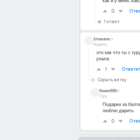
как и у меня, ка
0
Отве
1 ответ
1masane
1г
Мудрец
это как что ты с гур
упала
1
Ответи
Скрыть ветку
flower999
1г
Гуру
Подарки за баллы
люблю дарить
0
Отве