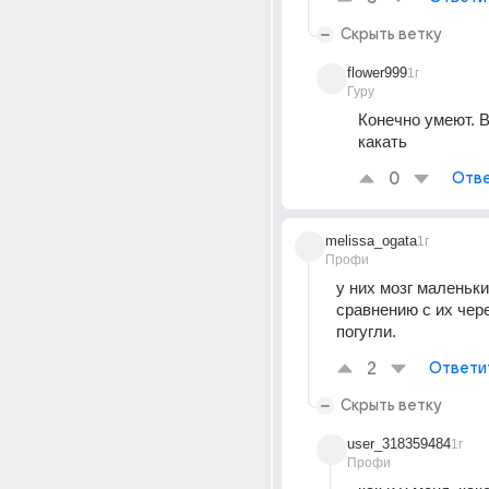
Скрыть ветку
flower999
1г
Гуру
Конечно умеют. В
какать
0
Отве
melissa_ogata
1г
Профи
у них мозг маленький
сравнению с их чере
погугли.
2
Ответи
Скрыть ветку
user_318359484
1г
Профи