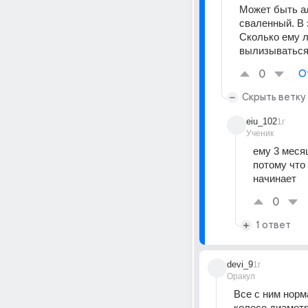
Может быть алл
сваленный. В 
Сколько ему л
вылизываться
0
О
Скрыть ветку
eiu_102
1г
Ученик
ему 3 месяц
потому что
начинает
0
1 ответ
devi_9
1г
Оракул
Все с ним норм
колесо диаметр