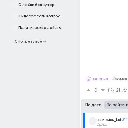
О любви без купюр
Философский вопрос
Политические дебаты
Смотреть все
мнения
#хомяк
0
21
По дате
По рейтин
naukowiec_kot
1
Оракул