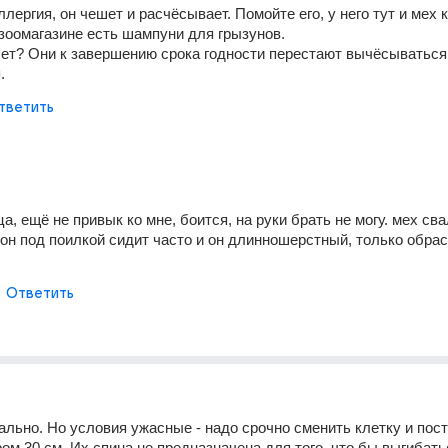
ергия, он чешет и расчёсывает. Помойте его, у него тут и мех к
зоомагазине есть шампуни для грызунов.
ет? Они к завершению срока годности перестают вычёсываться 
.
тветить
а, ещё не привык ко мне, боится, на руки брать не могу. мех св
 он под поилкой сидит часто и он длинношерстный, только обрас
Ответить
ально. Но условия ужасные - надо срочно сменить клетку и пост
ом 30 см. Их спина не предназначена для того, что бы выгибатьс