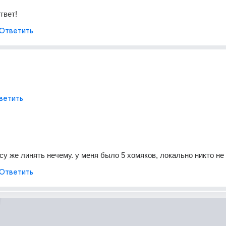
твет!
Ответить
ветить
су же линять нечему. у меня было 5 хомяков, локально никто не
Ответить