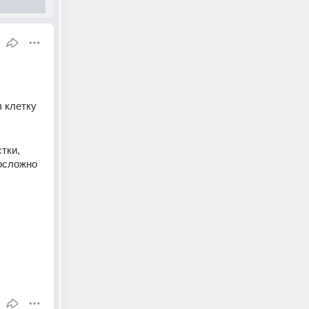
 
 клетку 
ки, 
осложно 