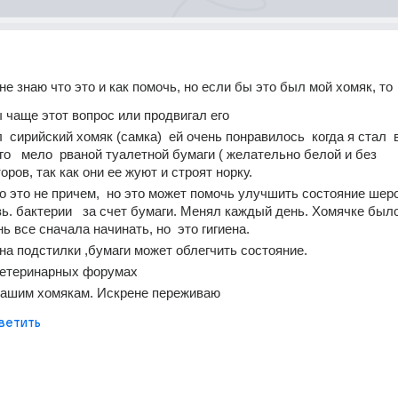
е знаю что это и как помочь, но если бы это был мой хомяк, то 
 чаще этот вопрос или продвигал его
 сирийский хомяк (самка)  ей очень понравилось  когда я стал  в
го   мело  рваной туалетной бумаги ( желательно белой и без 
ров, так как они ее жуют и строят норку.
о это не причем,  но это может помочь улучшить состояние шерст
зь. бактерии   за счет бумаги. Менял каждый день. Хомячке был
ь все сначала начинать, но  это гигиена.
на подстилки ,бумаги может облегчить состояние.
ветеринарных форумах
вашим хомякам. Искрене переживаю
ветить