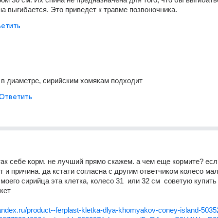
на выгибается. Это приведет к травме позвоночника.
етить
 в диаметре, сирийским хомякам подходит
Ответить
так себе корм. не лучший прямо скажем. а чем еще кормите? есл
т и причина. да кстати согласна с другим ответчиком колесо мал
моего сирийца эта клетка, колесо 31  или 32 см  советую купить 
кет
yandex.ru/product--ferplast-kletka-dlya-khomyakov-coney-island-503