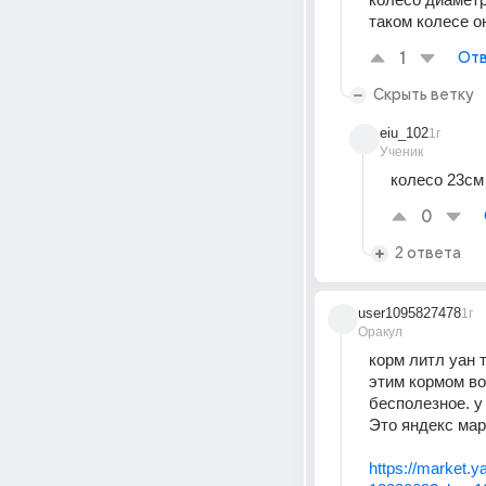
таком колесе о
1
Отв
Скрыть ветку
eiu_102
1г
Ученик
колесо 23см
0
2 ответа
user1095827478
1г
Оракул
корм литл уан 
этим кормом во
бесполезное. у 
Это яндекс мар
https://market.