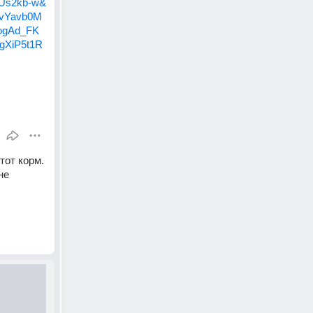
Us2kb-w&
vYavb0M
ogAd_FK
XiP5t1R
от корм. 
е 