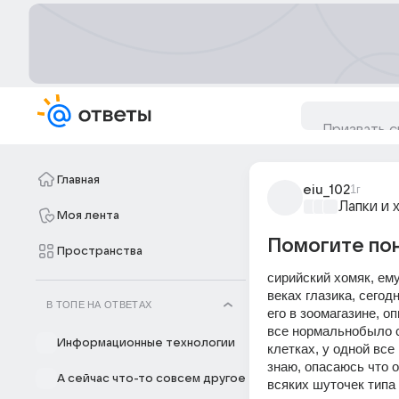
Главная
eiu_102
1г
Лапки и 
Моя лента
Помогите пон
Пространства
сирийский хомяк, ему
веках глазика, сегодн
В ТОПЕ НА ОТВЕТАХ
его в зоомагазине, о
все нормальнобыло с 
Информационные технологии
клетках, у одной все
знаю, опасаюсь что о
А сейчас что-то совсем другое
всяких шуточек типа 