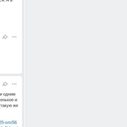
и одним 
енькое и 
такую же 
525-sm/56