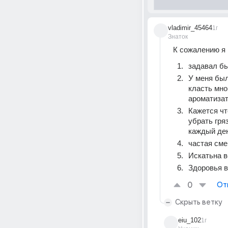
vladimir_45464
1г
Знаток
К сожалению я н
задавал бы
У меня был 
класть мно
ароматизато
Кажется чт
убрать гря
каждый ден
частая сме
Искатьна 
Здоровья 
0
От
Скрыть ветку
eiu_102
1г