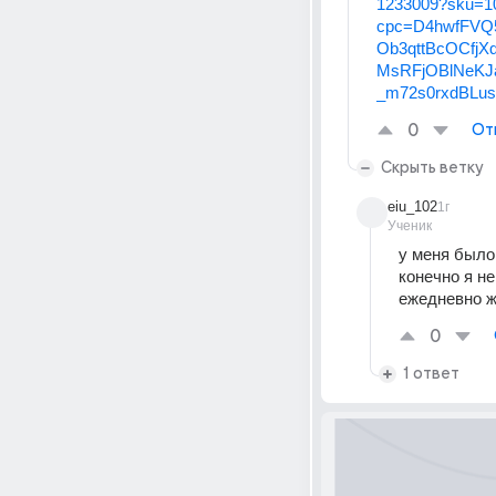
1233009?sku=1
cpc=D4hwfFVQ
Ob3qttBcOCfjX
MsRFjOBlNeKJ
_m72s0rxdBLu
0
От
Скрыть ветку
eiu_102
1г
Ученик
у меня было 
конечно я не
ежедневно 
0
1 ответ