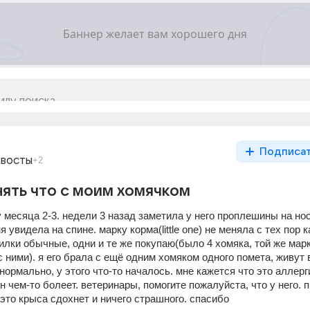
Подписа
хвосты
+2
ять что с моим хомячком
 месяца 2-3. недели 3 назад заметила у него проплешины на носу
я увидела на спине. марку корма(little one) не меняла с тех пор к
пилки обычные, одни и те же покупаю(было 4 хомяка, той же марк
ними). я его брала с ещё одним хомяком одного помета, живут в
 нормально, у этого что-то началось. мне кажется что это аллерги
н чем-то болеет. ветеринары, помогите пожалуйста, что у него. п
это крыса сдохнет и ничего страшного. спасибо