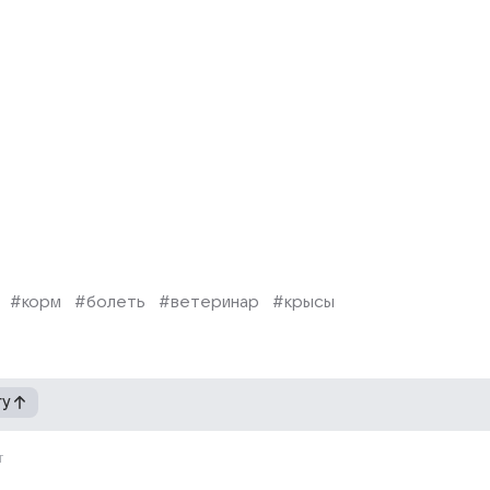
#корм
#болеть
#ветеринар
#крысы
гу
г