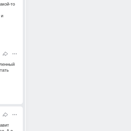
акой-то 
и 
аленный 
тать 
авит 
я. А в 