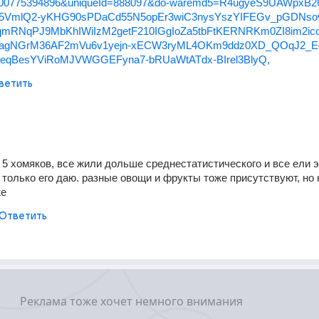
00775394896&uniqueId=888097&do-waremd5=R4ugyeS9UAWpxB2
5VmlQ2-yKHG90sPDaCd55N5opEr3wiC3nysYszYIFEGv_pGDNso
qmRNqPJ9MbKhIWiIzM2getF210IGgIoZa5tbFtKERNRKm0ZI8im2ic
agNGrM36AF2mVu6v1yejn-xECW3ryML4OKm9ddz0XD_QOqJ2_Eg
seqBesYViRoMJVWGGEFyna7-bRUaWtATdx-BIrel3BlyQ,
ветить
5 хомяков, все жили дольше среднестатистического и все ели эт
 только его даю. разные овощи и фрукты тоже присутствуют, но н
же
Ответить