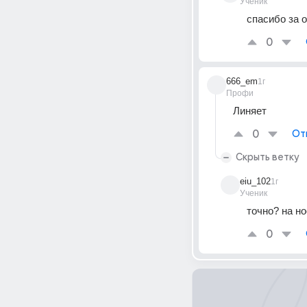
Ученик
спасибо за о
0
666_em
1г
Профи
Линяет
0
От
Скрыть ветку
eiu_102
1г
Ученик
точно? на но
0