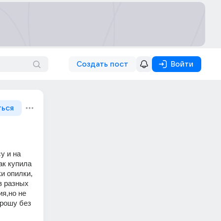
Создать пост
Войти
ться
 и на 
ак купила 
и опилки, 
 разных 
я,но не 
рошу без 