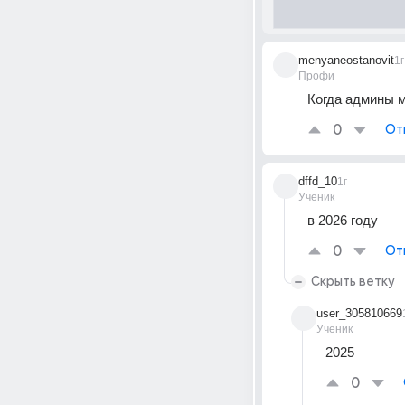
menyaneostanovit
1г
Профи
Когда админы м
0
От
dffd_10
1г
Ученик
в 2026 году
0
От
Скрыть ветку
user_305810669
Ученик
2025
0