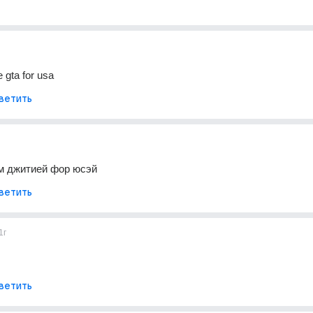
e gta for usa
ветить
йм джитией фор юсэй
ветить
1г
ветить