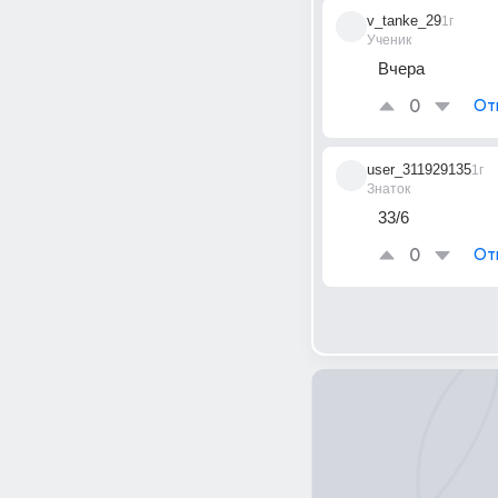
v_tanke_29
1г
Ученик
Вчера
0
От
user_311929135
1г
Знаток
33/6
0
От