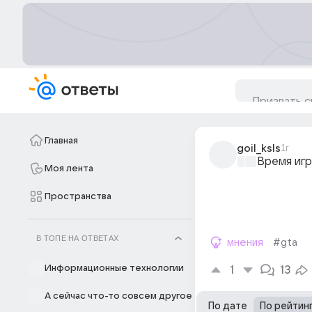
Главная
goil_ksls
1г
Время игр
Моя лента
Пространства
В ТОПЕ НА ОТВЕТАХ
мнения
#gta
Информационные технологии
1
13
А сейчас что-то совсем другое
По дате
По рейтин