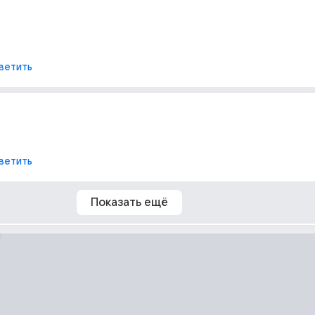
ветить
ветить
Показать ещё