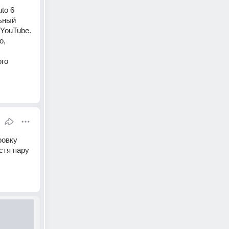
to 6 
ьный 
YouTube. 
, 
го 
овку 
тя пару 