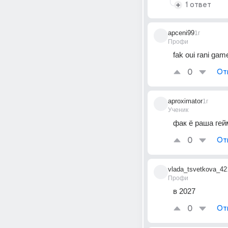
1 ответ
apceni99
1г
Профи
fak oui rani gam
0
От
aproximator
1г
Ученик
фак ё раша ге
0
От
vlada_tsvetkova_42
Профи
в 2027
0
От