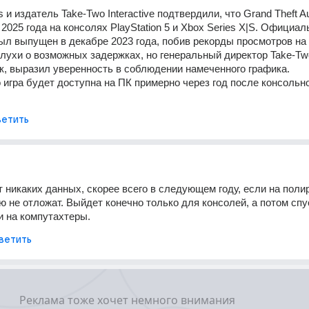
 и издатель Take-Two Interactive подтвердили, что Grand Theft Au
2025 года на консолях PlayStation 5 и Xbox Series X|S. Официал
ыл выпущен в декабре 2023 года, побив рекорды просмотров на 
лухи о возможных задержках, но генеральный директор Take-Two
, выразил уверенность в соблюдении намеченного графика.
 игра будет доступна на ПК примерно через год после консольно
етить
т никаких данных, скорее всего в следующем году, если на полир
 не отложат. Выйдет конечно только для консолей, а потом спус
и на компутахтеры.
ветить