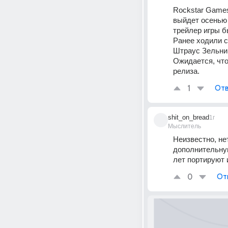
​Rockstar Games
выйдет осенью 
трейлер игры б
Ранее ходили с
Штраус Зельник
Ожидается, что
релиза.
1
Отв
shit_on_bread
1г
Мыслитель
Неизвестно, не
дополнительную
лет портируют 
0
От