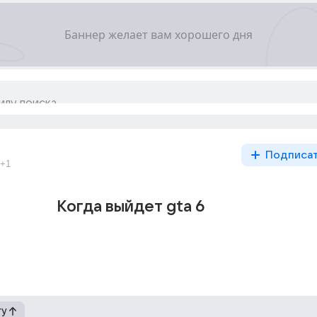
Подписа
+1
Когда выйдет gta 6
гу