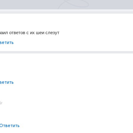
аил ответов с их шеи слезут
ветить
ветить
1г
Ответить