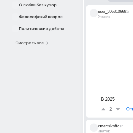
О любви без купюр
user_305810669
1г
Ученик
Философский вопрос
Политические дебаты
Смотреть все
В 2025
2
От
cmertnikoffc
1г
Знаток