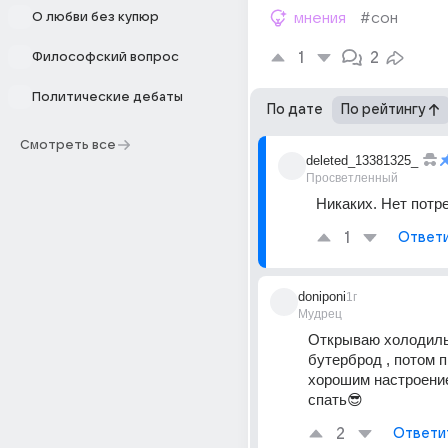
О любви без купюр
мнения
#сон
1
2
Философский вопрос
Политические дебаты
По дате
По рейтингу
Смотреть все
deleted_13381325_
Просветленный
Никаких. Нет потр
1
Ответ
doniponi
1г
Мудрец
Открываю холодиль
бутерброд , потом пь
хорошим настроение
спать😎
2
Ответи