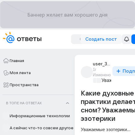
Создать пост
Главная
user_316914903
1г
Подп
Моя лента
Изменено
Уважаемый ма
Пространства
Какие духовные
практики делае
В ТОПЕ НА ОТВЕТАХ
сном? Уважаем
Информационные технологии
эзотерики
А сейчас что-то совсем другое
Уважаемые эзотерики...