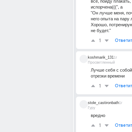
всё, пойду плакать,
испорчена(((", а
"Он лучше меня, поч
него опыта на пару л
Хорошо, потренирую
не будет."
1
Ответи
koshmarik_131
1г
Просветленный
Лучше себя с собой 
отрезки времени
1
Ответи
stole_castironbath
1г
Гуру
вредно
1
Ответи