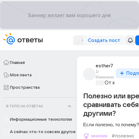
Создать пост
Главная
esther7
1г
Подп
Моя лента
Изменено
От колыбели 
Пространства
Полезно или вр
сравнивать себя
В ТОПЕ НА ОТВЕТАХ
другими?
Информационные технологии
Если полезно, то почему?
А сейчас что-то совсем другое
мнения
#полезно