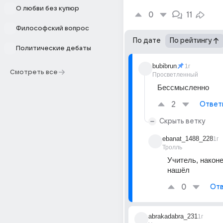
О любви без купюр
0
11
Философский вопрос
По дате
По рейтингу
Политические дебаты
bubibrun
1г
Смотреть все
Просветленный
Бессмысленно
2
Ответ
Скрыть ветку
ebanat_1488_228
1г
Тролль
Учитель, наконец
нашёл
0
Отв
abrakadabra_231
1г