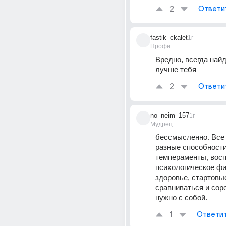
2
Ответи
fastik_ckalet
1г
Профи
Вредно, всегда найдё
лучше тебя
2
Ответи
no_neim_157
1г
Мудрец
бессмысленно. Все 
разные способности,
темпераменты, восп
психологическое фи
здоровье, стартовые
сравниваться и сор
нужно с собой.
1
Ответи