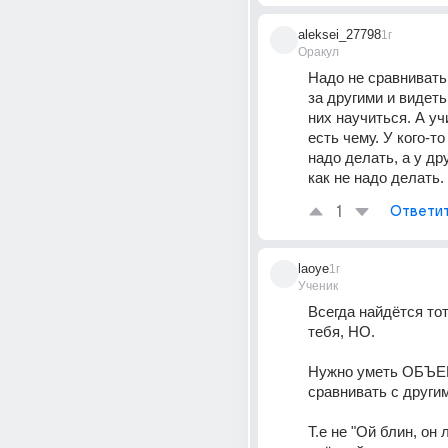
aleksei_27798
1г
Оракул
Надо не сравнивать,
за другими и видеть
них научиться. А уч
есть чему. У кого-то
надо делать, а у др
как не надо делать.
1
Ответи
laoye
1г
Ученик
Всегда найдётся тот
тебя, НО.
Нужно уметь ОБЪЕ
сравнивать с други
Т.е не "Ой блин, он 