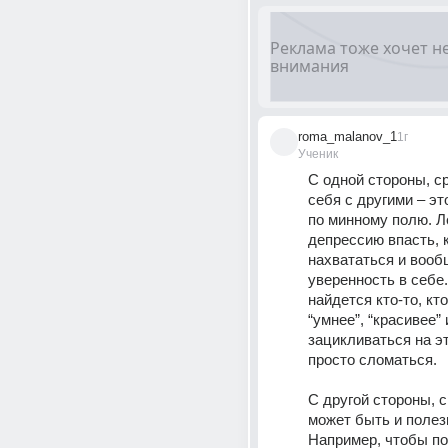
roma_malanov_1
1г
Ученик
С одной стороны, ср
себя с другими – это
по минному полю. Ле
депрессию впасть, 
нахвататься и вообщ
уверенность в себе.
найдется кто-то, кто
“умнее”, “красивее” и
зацикливаться на эт
просто сломаться. 
С другой стороны, с
может быть и полез
Например, чтобы пон