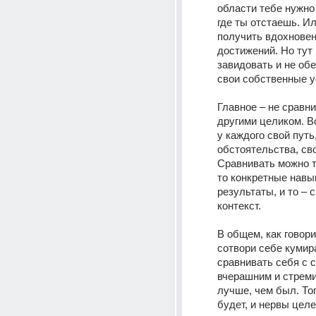
области тебе нужно 
где ты отстаешь. Ил
получить вдохновен
достижений. Но тут 
завидовать и не обе
свои собственные у
Главное – не сравни
другими целиком. В
у каждого свой путь,
обстоятельства, сво
Сравнивать можно т
то конкретные навык
результаты, и то – с
контекст. 
В общем, как говорит
сотвори себе кумира
сравнивать себя с с
вчерашним и стреми
лучше, чем был. Тог
будет, и нервы целе