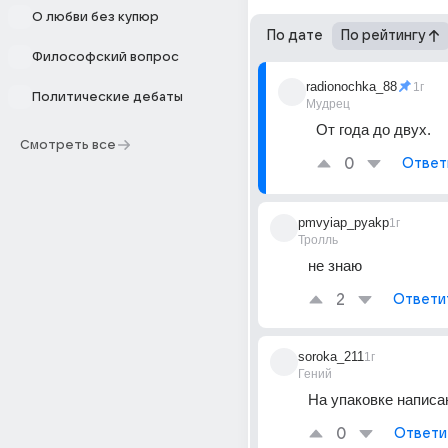
О любви без купюр
По дате
По рейтингу
Философский вопрос
radionochka_88
1г
Политические дебаты
Мудрец
От года до двух.
Смотреть все
0
Ответ
pmvyiap_pyakp
1г
Тролль
не знаю
2
Ответи
soroka_211
1г
Гений
На упаковке написа
0
Ответи