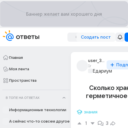
Создать пост
Главная
user_318276679
Подп
1г
Моя лента
Едариум
Пространства
Сколько хра
герметичное
В ТОПЕ НА ОТВЕТАХ
Информационные технологии
знания
А сейчас что-то совсем другое
1
3