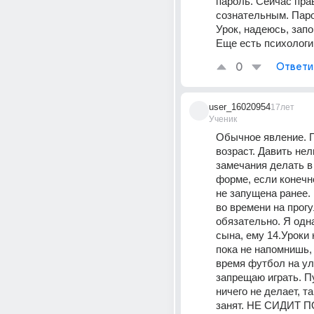
пароль. Сейчас прав
сознательным. Паро
Урок, надеюсь, зап
Еще есть психологи
0
Ответи
user_16020954
17лет
Ученик
Обычное явление. 
возраст. Давить нель
замечания делать в 
форме, если конечн
не запущена ранее. 
во времени на прогу
обязательно. Я одн
сына, ему 14.Уроки 
пока не напомнишь, 
время футбол на ули
запрещаю играть. Пу
ничего не делает, та
занят. НЕ СИДИТ П