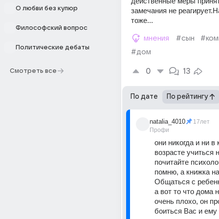
действенные меры принят
О любви без купюр
замечания не реагирует.Н
тоже...
Философский вопрос
мнения
#сын
#ком
Политические дебаты
#дом
0
13
Смотреть все
По дате
По рейтингу
natalia_4010
17лет
Профи
они никогда и ни в 
возрасте учиться не
почитайте психолог
помню, а книжка на
Общаться с ребенк
а вот то что дома н
очень плохо, он про
боиться Вас и ему