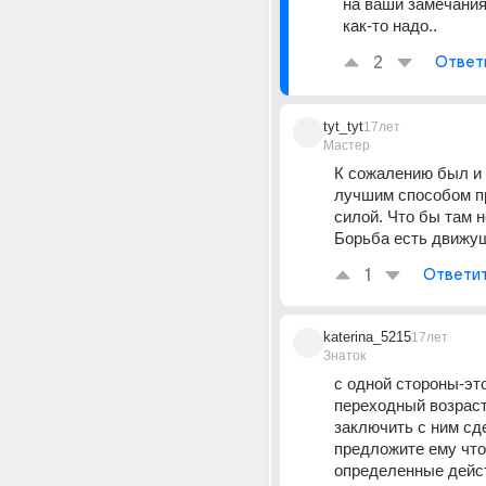
на ваши замечания
как-то надо..
2
Ответ
tyt_tyt
17лет
Мастер
К сожалению был и 
лучшим способом п
силой. Что бы там не
Борьба есть движу
1
Ответи
katerina_5215
17лет
Знаток
с одной стороны-это
переходный возраст.
заключить с ним сделк
предложите ему что-
определенные действ