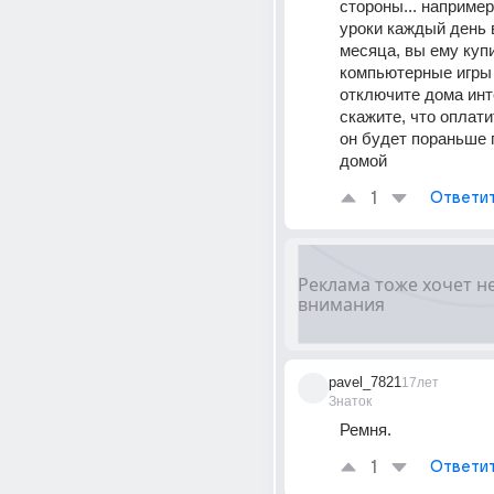
стороны... например,
уроки каждый день в
месяца, вы ему купи
компьютерные игры 
отключите дома инте
скажите, что оплатит
он будет пораньше 
домой
1
Ответи
pavel_7821
17лет
Знаток
Ремня.
1
Ответи