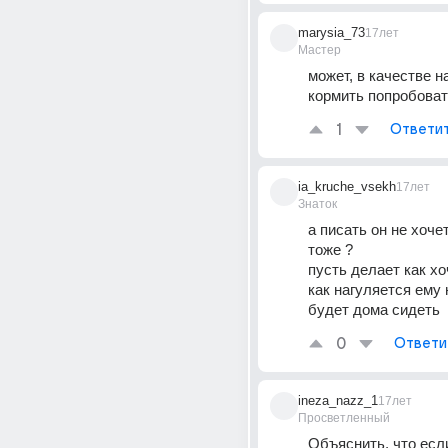
marysia_73
17лет
Мастер
может, в качестве на
кормить попробова
1
Ответи
ia_kruche_vsekh
17лет
Знаток
а писать он не хочет
тоже ?
пусть делает как хо
как нагуляется ему 
будет дома сидеть
0
Ответи
ineza_nazz_1
17лет
Просветленный
Объяснить, что если