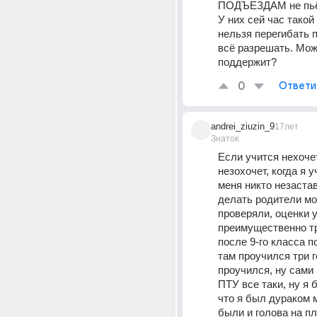
ПОДЪЕЗДАМ не пьёт 
У них сей час такой 
нельзя перегибать п
всё разрешать. Може
поддержит?
0
Ответи
andrei_ziuzin_9
17лет
Знаток
Если учится нехочет,
незохочет, когда я у
меня никто незастав
делать родители мой
проверяли, оценки у
преимущественно тр
после 9-го класса п
там проучился три го
проучился, ну сами 
ПТУ все таки, ну я б
что я был дураком м
были и голова на пл