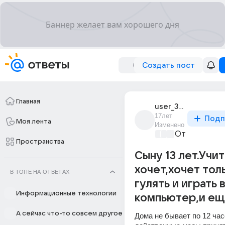
Создать пост
Главная
user_3624177
17лет
Подп
Моя лента
Изменено
От колыбели
Пространства
Сыну 13 лет.Учит
хочет,хочет тол
В ТОПЕ НА ОТВЕТАХ
гулять и играть 
Информационные технологии
компьютер,и ещ
А сейчас что-то совсем другое
Дома не бывает по 12 час