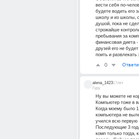
вести себя по-челов
будете водить его за
школу и из школы, с
душой, пока не сдела
строжайше контроли
пребывания за комп
финансовая диета - 
друзей его не будет 
поить и развлекать з
0
Ответи
alena_1423
17лет
Гуру
Ну вы можете не кор
Компьютер тоже в в
Когда моему было 12
компьютера не выле
учился всю первую ч
Последующие 3 года
комп только тогда, к